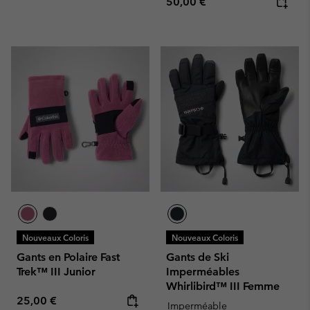
Regular price:
50,00 €
Nouveaux Coloris
Nouveaux Coloris
Gants en Polaire Fast
Gants de Ski
Trek™ III Junior
Imperméables
Whirlibird™ III Femme
Regular price:
25,00 €
Imperméable