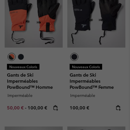
Nouveaux Coloris
Nouveaux Coloris
Gants de Ski
Gants de Ski
Imperméables
Imperméables
PowBound™ Homme
PowBound™ Femme
Imperméable
Imperméable
Minimum sale price:
Maximum price:
Regular price:
50,00 €
-
100,00 €
100,00 €