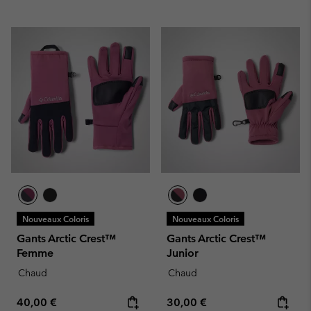
Nouveaux Coloris
Nouveaux Coloris
Gants Arctic Crest™
Gants Arctic Crest™
Femme
Junior
Chaud
Chaud
Regular price:
Regular price:
40,00 €
30,00 €