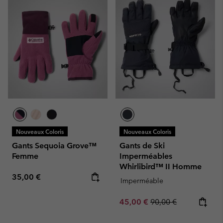
Nouveaux Coloris
Nouveaux Coloris
Gants Sequoia Grove™
Gants de Ski
Femme
Imperméables
Whirlibird™ II Homme
Regular price:
35,00 €
Imperméable
Sale price:
Regular price:
45,00 €
90,00 €