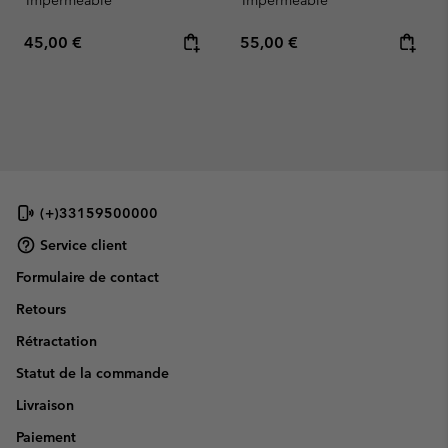
Imperméable
Imperméable
Regular price:
Regular price:
45,00 €
55,00 €
(+)33159500000
Service client
Formulaire de contact
Retours
Rétractation
Statut de la commande
Livraison
Paiement