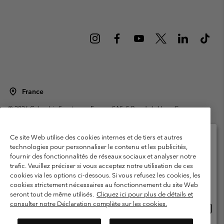
France
©
2026
Columbia Sportswear Europe SAS. 5 Rue de la Haye, Espace
Européen de l'entreprise 67300 Schiltigheim, France. Tous droits réservés.
Conditions d'utilisation
Conditions Générales de Vente
Ce site Web utilise des cookies internes et de tiers et autres
Garanties Légales
Politique de confidentialité
technologies pour personnaliser le contenu et les publicités,
fournir des fonctionnalités de réseaux sociaux et analyser notre
Veuillez sélectionner votre pays d’expédition et
Conditions d'utilisation - Membres
trafic. Veuillez préciser si vous acceptez notre utilisation de ces
votre langue
cookies via les options ci-dessous. Si vous refusez les cookies, les
Conditions D'utilisation - Contenu généré par l'utilisateur
Impressum
Achats en ligne disponibles
cookies strictement nécessaires au fonctionnement du site Web
Cookies
Public CBCR
seront tout de même utilisés.
Cliquez ici pour plus de détails et
consulter notre Déclaration complète sur les cookies.
Achat
United States
en
Service client: Lun - Sam de 9h à 13h et de 14h à 18h
(+)33159500000