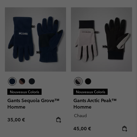
Nouveaux Coloris
Nouveaux Coloris
Gants Sequoia Grove™
Gants Arctic Peak™
Homme
Homme
Chaud
Regular price:
35,00 €
Regular price:
45,00 €