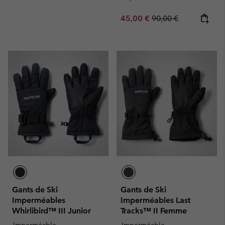
Sale price:
Regular price:
45,00 €
90,00 €
Gants de Ski
Gants de Ski
Imperméables
Imperméables Last
Whirlibird™ III Junior
Tracks™ II Femme