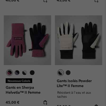
40,00 €
45,00 €
Gants Isolés Powder
Nouveaux Coloris
Lite™ II Femme
Gants en Sherpa
Helvetia™ II Femme
Résistant à l'eau et aux
taches
Regular price:
45,00 €