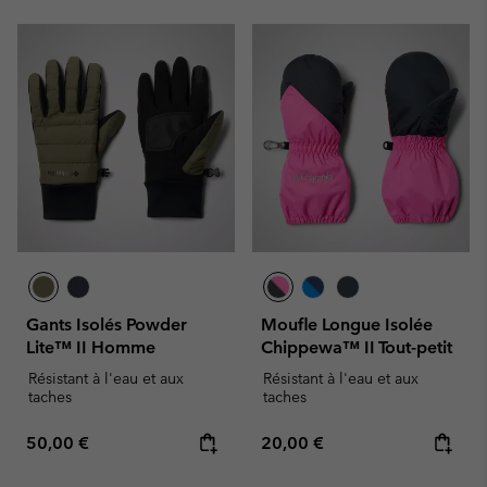
Gants Isolés Powder
Moufle Longue Isolée
Lite™ II Homme
Chippewa™ II Tout-petit
Résistant à l'eau et aux
Résistant à l'eau et aux
taches
taches
Regular price:
Regular price:
50,00 €
20,00 €