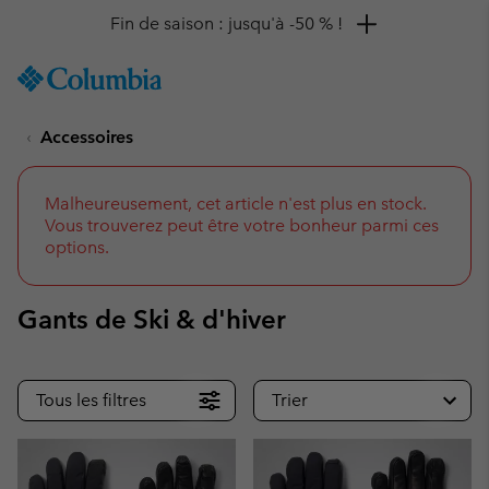
Remise de 10 % à saisir
SKIP
Columbia
TO
Sportswear
CONTENT
Accessoires
SKIP
TO
MAIN
NAV
Malheureusement, cet article n'est plus en stock.
Vous trouverez peut être votre bonheur parmi ces
SKIP
options.
TO
SEARCH
Gants de Ski & d'hiver
Tous les filtres
Trier