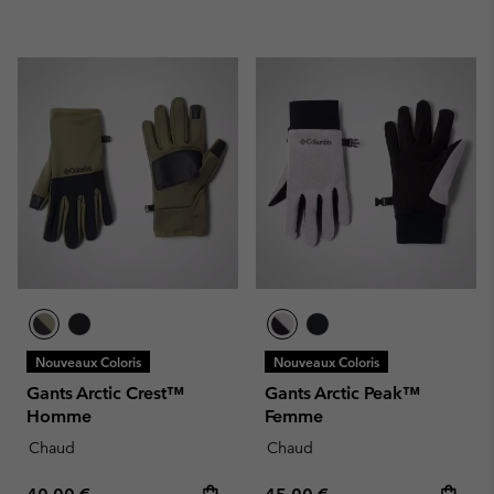
Nouveaux Coloris
Nouveaux Coloris
Gants Arctic Crest™
Gants Arctic Peak™
Homme
Femme
Chaud
Chaud
Regular price:
Regular price: