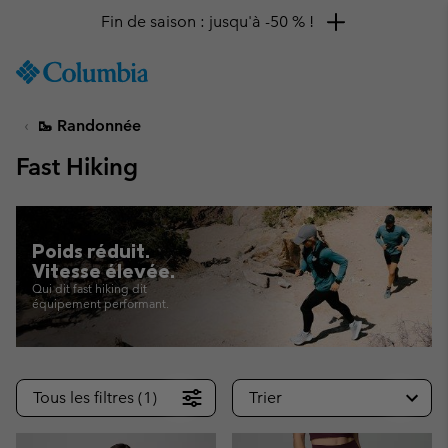
Remise de 10 % à saisir
SKIP
Columbia
TO
Sportswear
CONTENT
🥾 Randonnée
SKIP
TO
Fast Hiking
MAIN
NAV
SKIP
TO
Poids réduit.
SEARCH
Vitesse élevée.
Qui dit fast hiking dit
équipement performant.
Tous les filtres (1)
Trier