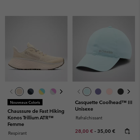
Casquette Coolhead™ III
Nouveaux Coloris
Unisexe
Chaussure de Fast Hiking
Konos Trillium ATR™
Rafraîchissant
Femme
Minimum sale price:
Maximum price:
28,00 €
-
35,00 €
Respirant