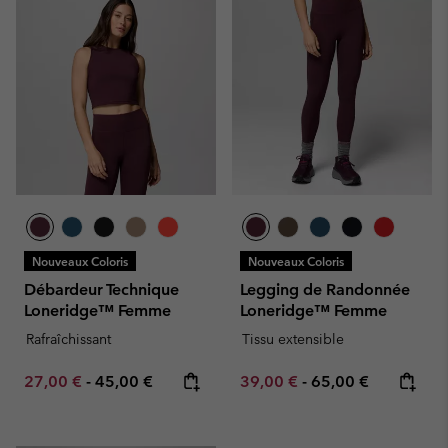
Nouveaux Coloris
Nouveaux Coloris
Débardeur Technique
Legging de Randonnée
Loneridge™ Femme
Loneridge™ Femme
Rafraîchissant
Tissu extensible
Minimum sale price:
Maximum price:
Minimum sale price:
Maximum price:
27,00 €
-
45,00 €
39,00 €
-
65,00 €