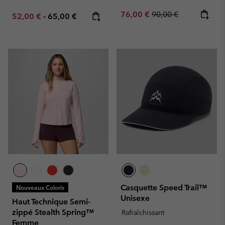
Sale price:
Regular price:
76,00 €
90,00 €
Minimum sale price:
Maximum price:
52,00 €
-
65,00 €
Casquette Speed Trail™
Nouveaux Coloris
Unisexe
Haut Technique Semi-
zippé Stealth Spring™
Rafraîchissant
Femme