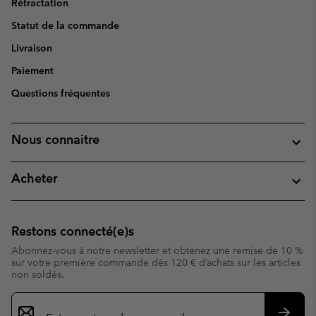
Rétractation
Statut de la commande
Livraison
Paiement
Questions fréquentes
Nous connaitre
Acheter
Restons connecté(e)s
Abonnez-vous à notre newsletter et obtenez une remise de 10 %
sur votre première commande dès 120 € d’achats sur les articles
non soldés.
Inscription
par