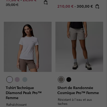
35,00 €
Minimum sale price:
Maximum price:
210,00 €
-
300,00 €
T-shirt Technique
Short de Randonnée
Diamond Peak Pro™
Cosmique Pro™ Femme
Femme
Résistant à l'eau et aux
taches
Rafraîchissant