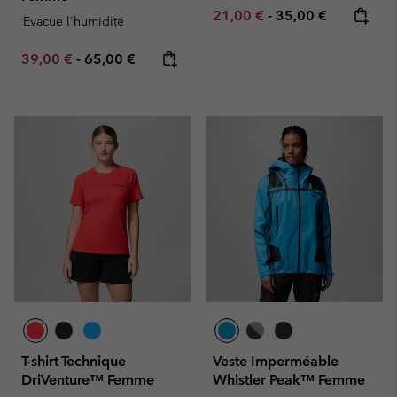
Minimum sale price:
Maximum price:
21,00 €
-
35,00 €
Evacue l'humidité
Minimum sale price:
Maximum price:
39,00 €
-
65,00 €
T-shirt Technique
Veste Imperméable
DriVenture™ Femme
Whistler Peak™ Femme