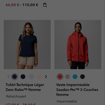
Minimum sale price:
Maximum price:
66,00 €
-
110,00 €
T-shirt Technique Léger
Veste Imperméable
Zero Rules™ Femme
Saudan Pro™ 3 Couches
Femme
Rafraîchissant
Imperméable
Minimum sale price:
Maximum sale price:
Regular price:
17,00 €
-
28,00 €