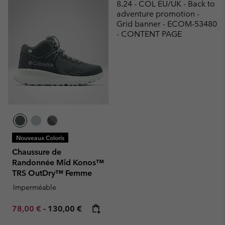
8.24 - COL EU/UK - Back to
adventure promotion -
Grid banner - ECOM-53480
- CONTENT PAGE
Nouveaux Coloris
Chaussure de
Randonnée Mid Konos™
TRS OutDry™ Femme
Imperméable
Minimum sale price:
Maximum price:
78,00 €
-
130,00 €