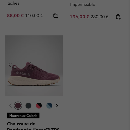
taches
Imperméable
Sale price:
Regular price:
88,00 €
110,00 €
Sale price:
Regular price:
196,00 €
280,00 €
Nouveaux Coloris
Chaussure de
Randonnée Konos™ TRS