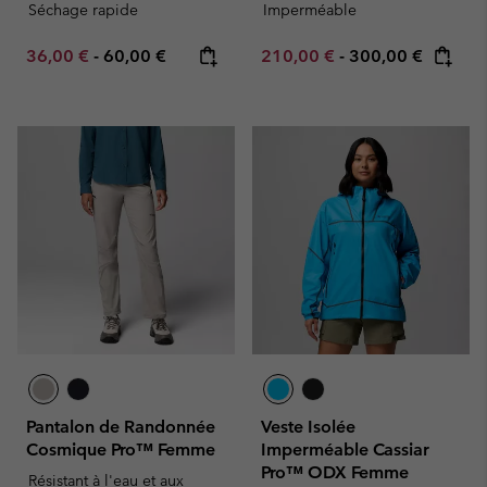
Séchage rapide
Imperméable
Minimum sale price:
Maximum price:
Minimum sale price:
Maximum price:
36,00 €
-
60,00 €
210,00 €
-
300,00 €
Pantalon de Randonnée
Veste Isolée
Cosmique Pro™ Femme
Imperméable Cassiar
Pro™ ODX Femme
Résistant à l'eau et aux