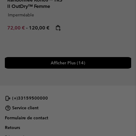
II OutDry™ Femme
Imperméable
Minimum sale price:
Maximum price:
72,00 €
-
120,00 €
Afficher Plus (14)
(+)33159500000
Service client
Formulaire de contact
Retours