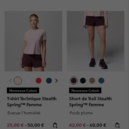
Nouveaux Coloris
Nouveaux Coloris
T-shirt Technique Stealth
Short de Trail Stealth
Spring™ Femme
Spring™ Femme
Evacue l'humidité
Poids plume
Minimum sale price:
Maximum price:
Minimum sale price:
Maximum price:
25,00 €
-
50,00 €
42,00 €
-
60,00 €