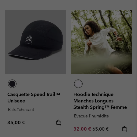
Casquette Speed Trail™
Hoodie Technique
Unisexe
Manches Longues
Stealth Spring™ Femme
Rafraîchissant
Evacue l'humidité
Regular price:
35,00 €
Sale price:
Regular price:
32,00 €
65,00 €