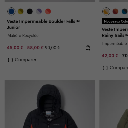
Veste Imperméable Boulder Falls™
Nouveaux Color
Junior
Veste Imper
Rainy Trails
Matière Recyclée
Imperméable
Minimum sale price:
Maximum sale price:
Regular price:
45,00 €
-
58,00 €
90,00 €
Minimum sal
Ma
42,00 €
-
70
Comparer
Compar