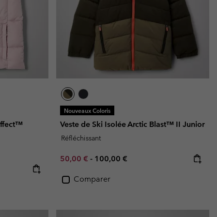
Nouveaux Coloris
ffect™
Veste de Ski Isolée Arctic Blast™ II Junior
Réfléchissant
Minimum sale price:
Maximum price:
50,00 €
-
100,00 €
Comparer