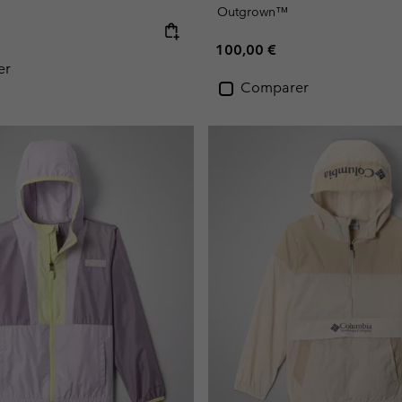
Outgrown™
e:
Regular price:
100,00 €
er
Comparer