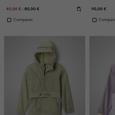
Minimum sale price:
Maximum price:
Regular pric
40,00 €
-
80,00 €
90,00 €
Comparer
Compar