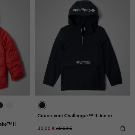
Coupe-vent Challenger™ II Junior
ake™ II
Sale price:
Regular price:
30,00 €
60,00 €