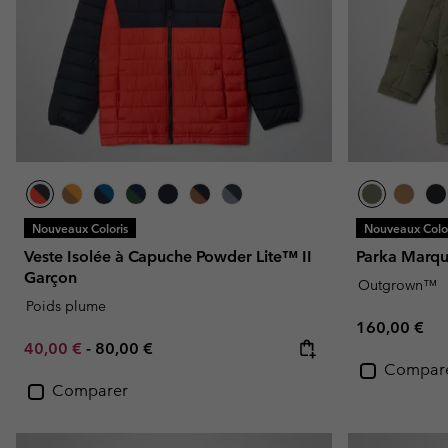
Nouveaux Coloris
Nouveaux Color
Veste Isolée à Capuche Powder Lite™ II
Parka Marqu
Garçon
Outgrown™
Poids plume
Regular pric
160,00 €
Minimum sale price:
Maximum price:
40,00 €
-
80,00 €
Compar
Comparer