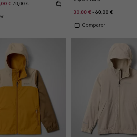
e price:
ximum sale price:
Regular price:
,00 €
70,00 €
Minimum sale price:
Maximum price:
30,00 €
-
60,00 €
er
Comparer