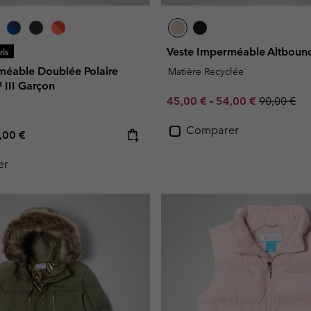
Veste Imperméable Altbou
is
méable Doublée Polaire
Matière Recyclée
™ III Garçon
Minimum sale price:
Maximum sale pric
Regular pr
45,00 €
-
54,00 €
90,00 €
Comparer
e price:
ximum price:
,00 €
er