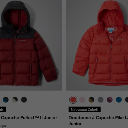
is
Nouveaux Coloris
Capuche Puffect™ II Junior
Doudoune à Capuche Pike L
Junior
ique