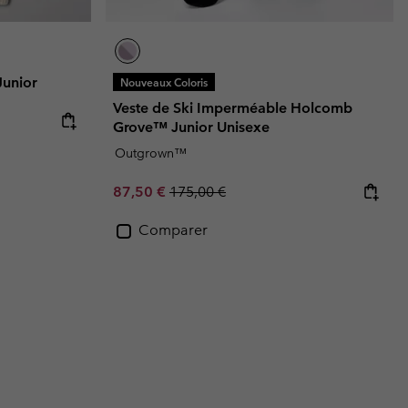
Junior
Nouveaux Coloris
Veste de Ski Imperméable Holcomb
Grove™ Junior Unisexe
Outgrown™
Sale price:
Regular price:
87,50 €
175,00 €
Comparer