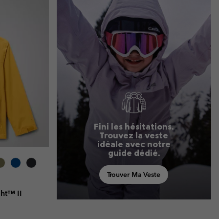
ours de cou
ours de cou
Guide Des Articles Imperméables
Guide Des Articles Imperméables
i & d'hiver
i & d'Hiver
 grandes tailles
articles femme
articles homme
Fini les hésitations.
Trouvez la veste
idéale avec notre
guide dédié.
Trouver Ma Veste
ht™ II