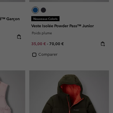
nd™ Garçon
Nouveaux Coloris
Veste Isolée Powder Pass™ Junior
Poids plume
e:
ice:
Minimum sale price:
Maximum price:
35,00 €
-
70,00 €
Comparer