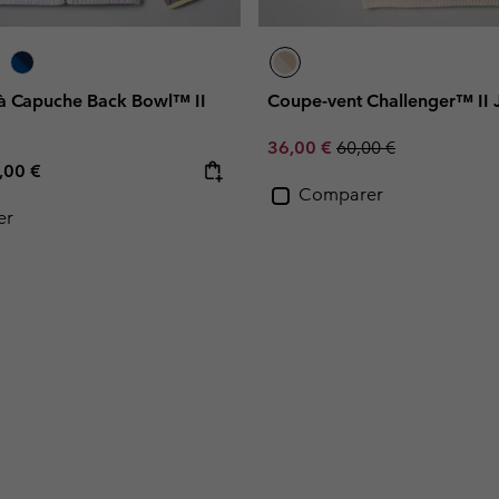
à Capuche Back Bowl™ II
Coupe-vent Challenger™ II 
Sale price:
Regular price:
36,00 €
60,00 €
e price:
ximum price:
,00 €
Comparer
er