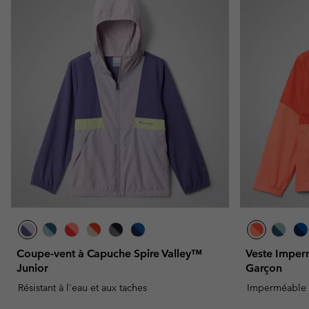
Omni-MAX™
Amaze™
Polaires
Polaires
Omni-MAX™
Polaires Techniques
Polaires Techniques
Polaires Sherpa
Polaires Sherpa
Polaires Casual
Polaires Casual
Polaires sans manche
Polaires sans manche
Coupe-vent à Capuche Spire Valley™
Veste Imper
Junior
Garçon
Résistant à l'eau et aux taches
Imperméable