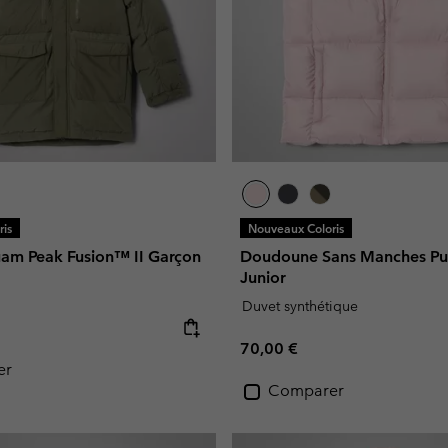
is
Nouveaux Coloris
am Peak Fusion™ II Garçon
Doudoune Sans Manches Pu
Junior
Duvet synthétique
e:
Regular price:
70,00 €
er
Comparer