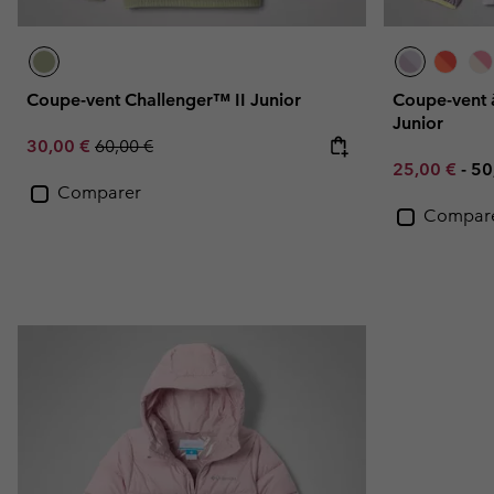
Coupe-vent Challenger™ II Junior
Coupe-vent 
Junior
Sale price:
Regular price:
30,00 €
60,00 €
Minimum sal
Ma
25,00 €
-
50
Comparer
Compar