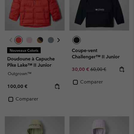
Coupe-vent
Nouveaux Coloris
Challenger™ II Junior
Doudoune à Capuche
Pike Lake™ II Junior
Sale price:
Regular price:
30,00 €
60,00 €
Outgrown™
Comparer
Regular price:
100,00 €
Comparer