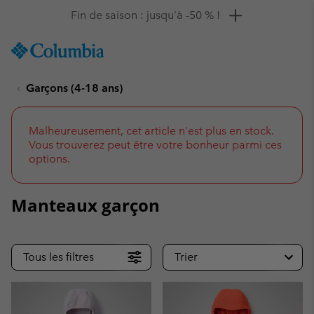
Remise de 10 % à saisir
SKIP
Columbia
TO
Sportswear
CONTENT
Garçons (4-18 ans)
SKIP
TO
MAIN
NAV
Malheureusement, cet article n'est plus en stock.
Vous trouverez peut être votre bonheur parmi ces
SKIP
options.
TO
SEARCH
Manteaux garçon
Tous les filtres
Trier