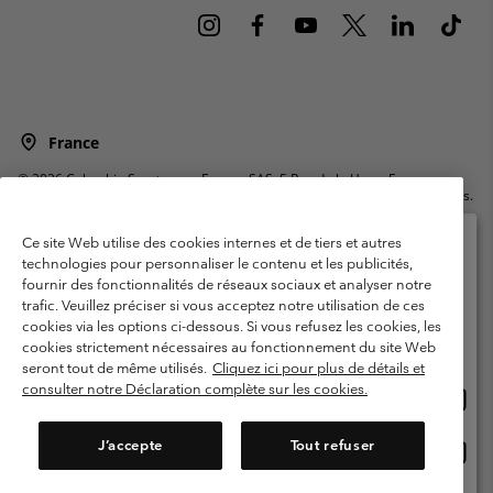
France
©
2026
Columbia Sportswear Europe SAS. 5 Rue de la Haye, Espace
Européen de l'entreprise 67300 Schiltigheim, France. Tous droits réservés.
Conditions d'utilisation
Conditions Générales de Vente
Ce site Web utilise des cookies internes et de tiers et autres
Garanties Légales
Politique de confidentialité
technologies pour personnaliser le contenu et les publicités,
fournir des fonctionnalités de réseaux sociaux et analyser notre
Veuillez sélectionner votre pays d’expédition et
Conditions d'utilisation - Membres
trafic. Veuillez préciser si vous acceptez notre utilisation de ces
votre langue
cookies via les options ci-dessous. Si vous refusez les cookies, les
Conditions D'utilisation - Contenu généré par l'utilisateur
Impressum
Achats en ligne disponibles
cookies strictement nécessaires au fonctionnement du site Web
Cookies
Public CBCR
seront tout de même utilisés.
Cliquez ici pour plus de détails et
consulter notre Déclaration complète sur les cookies.
Achat
United States
en
Service client: Lun - Sam de 9h à 13h et de 14h à 18h
(+)33159500000
ligne
J’accepte
Tout refuser
Achat
France
dispon
en
ligne