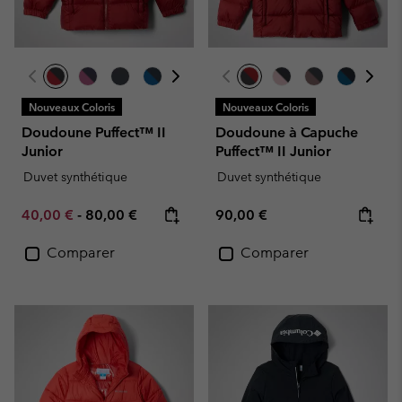
Nouveaux Coloris
Nouveaux Coloris
Doudoune Puffect™ II
Doudoune à Capuche
Junior
Puffect™ II Junior
Duvet synthétique
Duvet synthétique
Minimum sale price:
Maximum price:
Regular price:
40,00 €
-
80,00 €
90,00 €
Comparer
Comparer