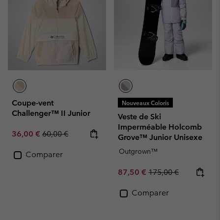
Coupe-vent
Nouveaux Coloris
Challenger™ II Junior
Veste de Ski
Imperméable Holcomb
Sale price:
Regular price:
36,00 €
60,00 €
Grove™ Junior Unisexe
Outgrown™
Comparer
Sale price:
Regular price:
87,50 €
175,00 €
Comparer