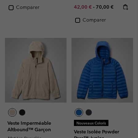
Minimum sale price:
Maximum price:
42,00 €
-
70,00 €
Comparer
Comparer
Veste Imperméable
Nouveaux Coloris
Altbound™ Garçon
Veste Isolée Powder