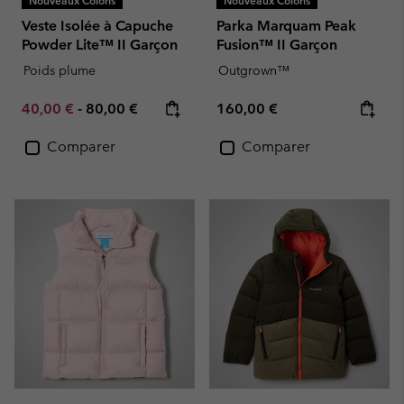
Nouveaux Coloris
Nouveaux Coloris
Veste Isolée à Capuche
Parka Marquam Peak
Powder Lite™ II Garçon
Fusion™ II Garçon
Poids plume
Outgrown™
Minimum sale price:
Maximum price:
Regular price:
40,00 €
-
80,00 €
160,00 €
Comparer
Comparer