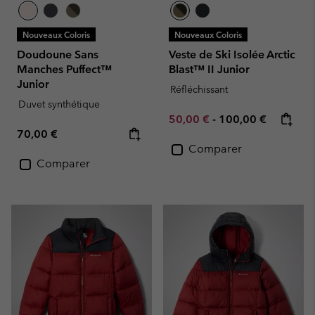
Nouveaux Coloris
Nouveaux Coloris
Doudoune Sans
Veste de Ski Isolée Arctic
Manches Puffect™
Blast™ II Junior
Junior
Réfléchissant
Duvet synthétique
Minimum sale price:
Maximum price:
50,00 €
-
100,00 €
Regular price:
70,00 €
Comparer
Comparer