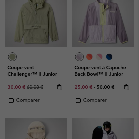
Coupe-vent
Coupe-vent à Capuche
Challenger™ II Junior
Back Bowl™ II Junior
Sale price:
Regular price:
Minimum sale price:
Maximum price:
30,00 €
60,00 €
25,00 €
-
50,00 €
Comparer
Comparer