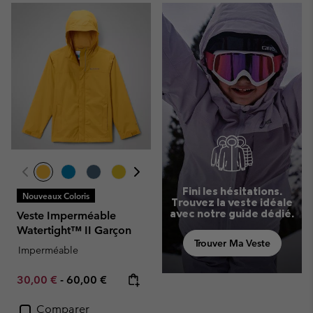
Fini les hésitations.
Nouveaux Coloris
Trouvez la veste idéale
avec notre guide dédié.
Veste Imperméable
Watertight™ II Garçon
Trouver Ma Veste
Imperméable
Minimum sale price:
Maximum price:
30,00 €
-
60,00 €
Comparer