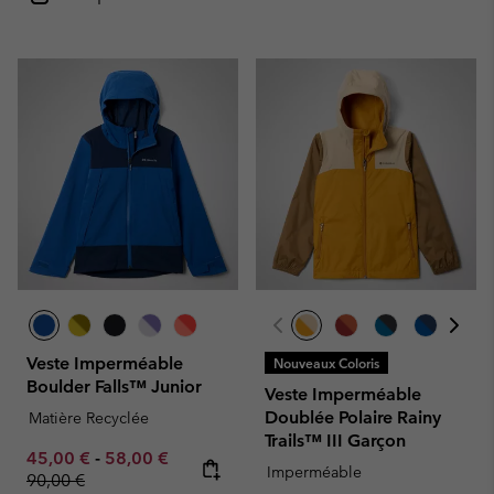
Veste Imperméable
Nouveaux Coloris
Boulder Falls™ Junior
Veste Imperméable
Doublée Polaire Rainy
Matière Recyclée
Trails™ III Garçon
Minimum sale price:
Maximum sale price:
Regular price:
45,00 €
-
58,00 €
Imperméable
90,00 €