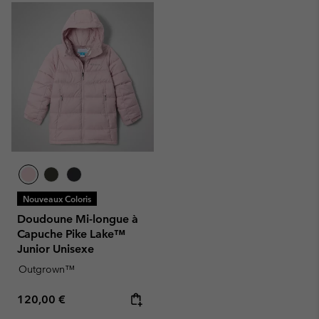
Nouveaux Coloris
Doudoune Mi-longue à
Capuche Pike Lake™
Junior Unisexe
Outgrown™
Regular price:
120,00 €