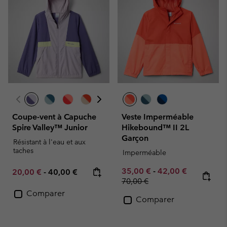
Coupe-vent à Capuche
Veste Imperméable
Spire Valley™ Junior
Hikebound™ II 2L
Garçon
Résistant à l'eau et aux
taches
Imperméable
Minimum sale price:
Maximum sale pric
Regular pr
35,00 €
-
42,00 €
Minimum sale price:
Maximum price:
20,00 €
-
40,00 €
70,00 €
Comparer
Comparer