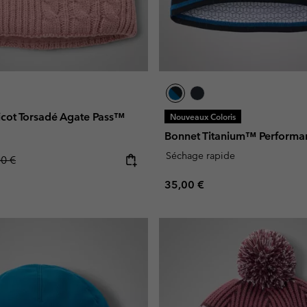
icot Torsadé Agate Pass™
Nouveaux Coloris
Bonnet Titanium™ Performa
Séchage rapide
lar price:
00 €
Regular price:
35,00 €