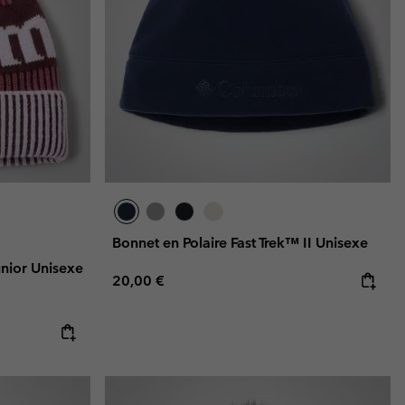
Bonnet en Polaire Fast Trek™ II Unisexe
nior Unisexe
Regular price:
20,00 €