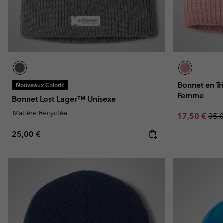
Bonnet en Tr
Nouveaux Coloris
Femme
Bonnet Lost Lager™ Unisexe
Matière Recyclée
Sale price:
Regu
17,50 €
35,
Regular price:
25,00 €