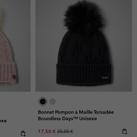
Bonnet Pompon à Maille Torsadée
Boundless Days™ Unisexe
exe
Sale price:
Regular price:
17,50 €
35,00 €