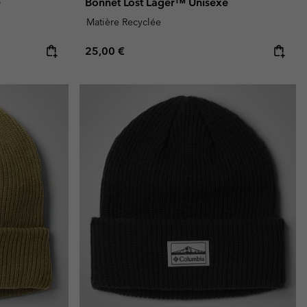
e
Bonnet Lost Lager™ Unisexe
Matière Recyclée
Regular price:
25,00 €