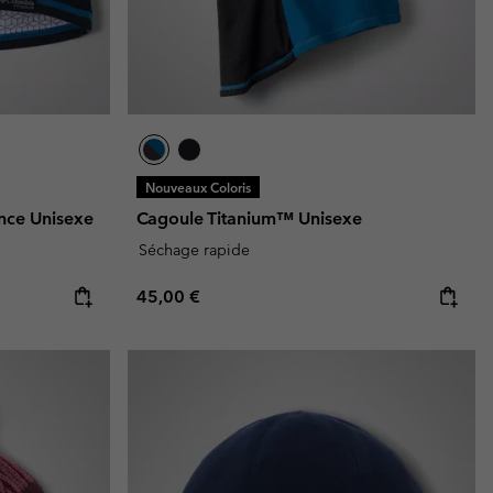
Nouveaux Coloris
nce Unisexe
Cagoule Titanium™ Unisexe
Séchage rapide
Regular price:
45,00 €