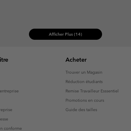
Afficher Plus (14)
tre
Acheter
Trouver un Magasin
Réduction étudiants
entreprise
Remise Travailleur Esssentiel
Promotions en cours
eprise
Guide des tailles
resse
Non conforme