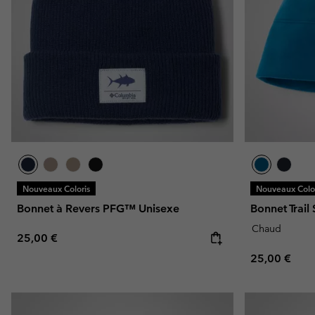
Nouveaux Coloris
Nouveaux Color
Bonnet à Revers PFG™ Unisexe
Bonnet Trai
Chaud
Regular price:
25,00 €
Regular pric
25,00 €