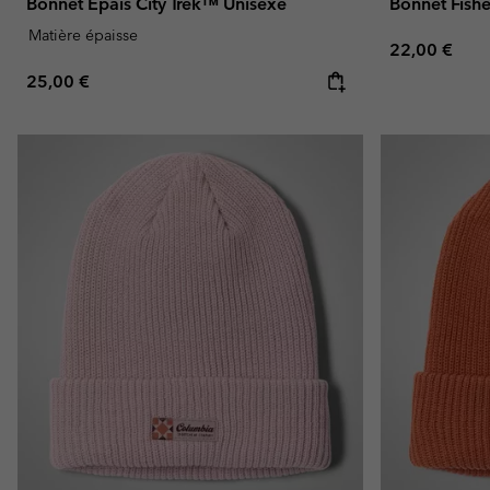
Bonnet Épais City Trek™ Unisexe
Bonnet Fish
Matière épaisse
Regular pric
22,00 €
Regular price:
25,00 €