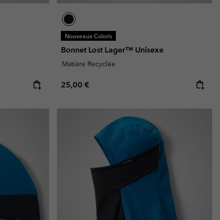
Nouveaux Coloris
e
Bonnet Lost Lager™ Unisexe
Matière Recyclée
Regular price:
25,00 €