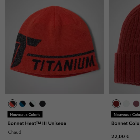
Nouveaux Coloris
Nouveaux Color
Bonnet Heat™ III Unisexe
Bonnet Col
Chaud
Regular pric
22,00 €