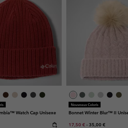
is
Nouveaux Coloris
umbia™ Watch Cap Unisexe
Bonnet Winter Blur™ II Unis
e:
Minimum sale price:
Maximum price:
17,50 €
-
35,00 €