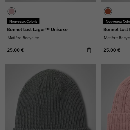
Nouveaux Coloris
Nouveaux Color
Bonnet Lost Lager™ Unisexe
Bonnet Lost
Matière Recyclée
Matière Recyc
Regular price:
Regular pric
25,00 €
25,00 €