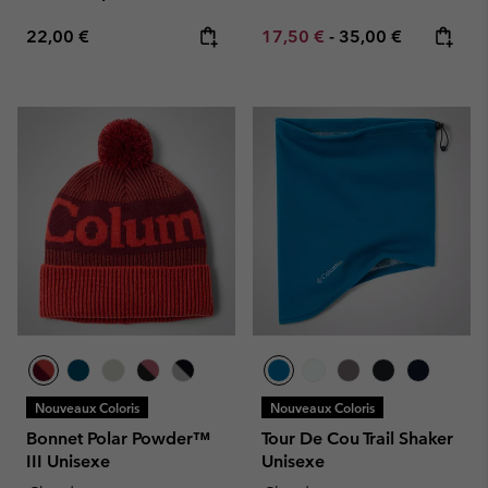
Regular price:
Minimum sale price:
Maximum price:
22,00 €
17,50 €
-
35,00 €
Nouveaux Coloris
Nouveaux Coloris
Bonnet Polar Powder™
Tour De Cou Trail Shaker
III Unisexe
Unisexe