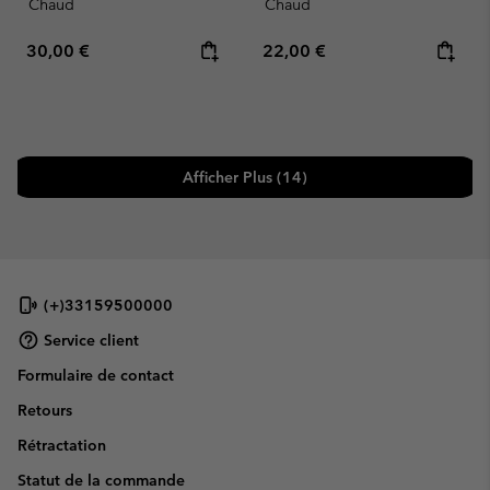
Chaud
Chaud
Regular price:
Regular price:
30,00 €
22,00 €
Afficher Plus (14)
(+)33159500000
Service client
Formulaire de contact
Retours
Rétractation
Statut de la commande