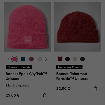
Nouveaux Coloris
Nouveaux Coloris
Bonnet Épais City Trek™
Bonnet Fisherman
Unisexe
Portside™ Unisexe
Matière épaisse
Regular price:
22,00 €
Regular price:
25,00 €