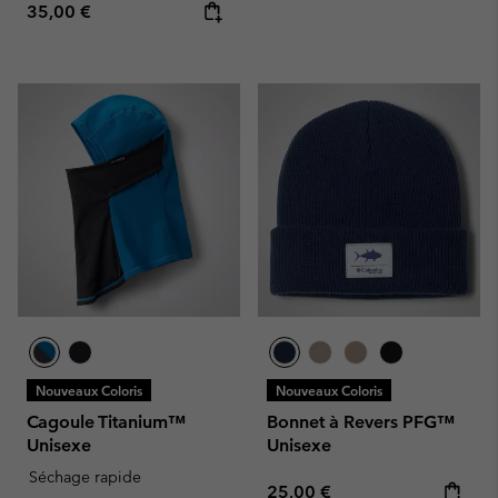
Regular price:
35,00 €
Nouveaux Coloris
Nouveaux Coloris
Cagoule Titanium™
Bonnet à Revers PFG™
Unisexe
Unisexe
Séchage rapide
Regular price:
25,00 €