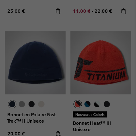
Regular price:
Minimum sale price:
Maximum price:
25,00 €
11,00 €
-
22,00 €
Bonnet en Polaire Fast
Nouveaux Coloris
Trek™ II Unisexe
Bonnet Heat™ III
Unisexe
Regular price:
20,00 €