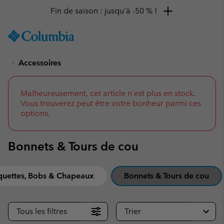
Remise de 10 % à saisir
SKIP
Columbia
TO
Sportswear
CONTENT
Accessoires
SKIP
TO
MAIN
NAV
Malheureusement, cet article n'est plus en stock.
Vous trouverez peut être votre bonheur parmi ces
SKIP
options.
TO
SEARCH
Bonnets & Tours de cou
quettes, Bobs & Chapeaux
Bonnets & Tours de cou
Tous les filtres
Trier