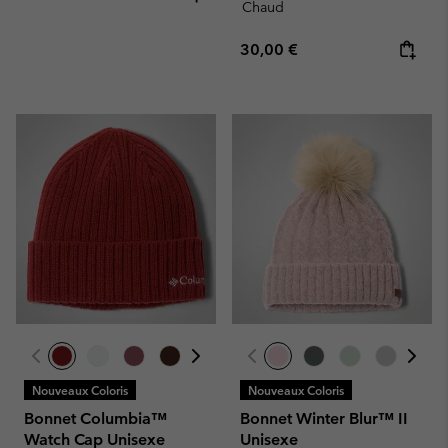
Chaud
Regular price:
30,00 €
Nouveaux Coloris
Nouveaux Coloris
Bonnet Columbia™
Bonnet Winter Blur™ II
Watch Cap Unisexe
Unisexe