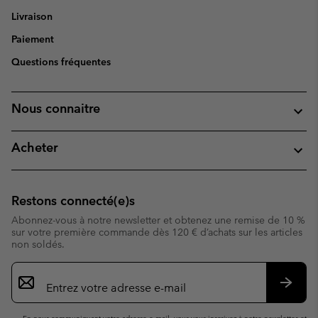
Livraison
Paiement
Questions fréquentes
Nous connaitre
Acheter
Restons connecté(e)s
Abonnez-vous à notre newsletter et obtenez une remise de 10 %
sur votre première commande dès 120 € d’achats sur les articles
non soldés.
Inscription
par
e-
S’abo
mail