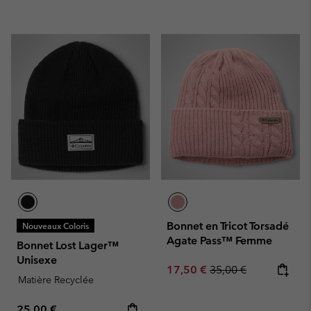
Bonnet en Tricot Torsadé
Nouveaux Coloris
Agate Pass™ Femme
Bonnet Lost Lager™
Unisexe
Sale price:
Regular price:
17,50 €
35,00 €
Matière Recyclée
Regular price:
25,00 €