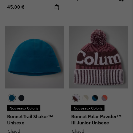
Regular price:
45,00 €
Nouveaux Coloris
Nouveaux Coloris
Bonnet Trail Shaker™
Bonnet Polar Powder™
Unisexe
III Junior Unisexe
Chaud
Chaud