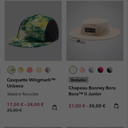
Casquette Wingmark™
Bestseller
Unisexe
Chapeau Booney Bora
Bora™ II Junior
Matière Recyclée
Minimum sale price:
Maximum sale price:
Regular price:
17,00 €
-
24,00 €
Minimum sale price:
Maximum price:
21,00 €
-
30,00 €
35,00 €