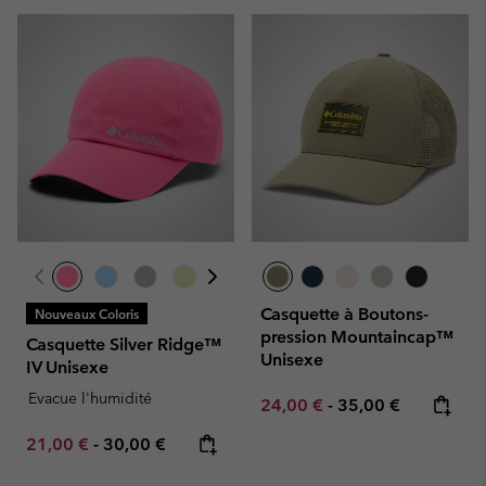
Casquette à Boutons-
Nouveaux Coloris
pression Mountaincap™
Casquette Silver Ridge™
Unisexe
IV Unisexe
Evacue l'humidité
Minimum sale price:
Maximum price:
24,00 €
-
35,00 €
Minimum sale price:
Maximum price:
21,00 €
-
30,00 €