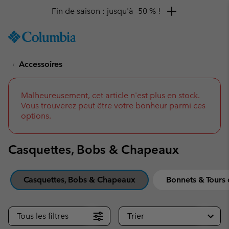
Remise de 10 % à saisir
SKIP
Columbia
TO
Sportswear
CONTENT
Accessoires
SKIP
TO
MAIN
NAV
Malheureusement, cet article n'est plus en stock.
Vous trouverez peut être votre bonheur parmi ces
SKIP
options.
TO
SEARCH
Casquettes, Bobs & Chapeaux
Casquettes, Bobs & Chapeaux
Bonnets & Tours
Tous les filtres
Trier