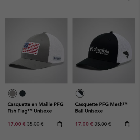
Casquette en Maille PFG
Casquette PFG Mesh™
Fish Flag™ Unisexe
Ball Unisexe
Sale price:
Regular price:
Sale price:
Regular price:
17,00 €
35,00 €
17,00 €
35,00 €