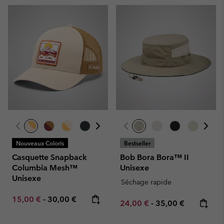
Nouveaux Coloris
Bestseller
Casquette Snapback
Bob Bora Bora™ II
Columbia Mesh™
Unisexe
Unisexe
Séchage rapide
Minimum sale price:
Maximum price:
15,00 €
-
30,00 €
Minimum sale price:
Maximum price:
24,00 €
-
35,00 €