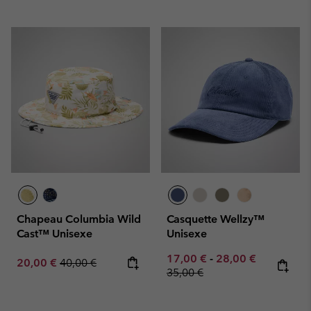
Chapeau Columbia Wild
Casquette Wellzy™
Cast™ Unisexe
Unisexe
Minimum sale price:
Maximum sale pric
Regular pr
17,00 €
-
28,00 €
Sale price:
Regular price:
20,00 €
40,00 €
35,00 €