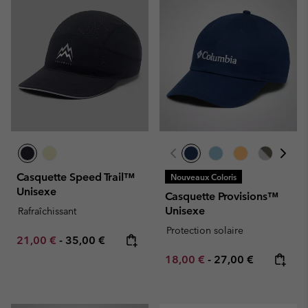
Casquette Speed Trail™
Nouveaux Coloris
Unisexe
Casquette Provisions™
Unisexe
Rafraîchissant
Protection solaire
Minimum sale price:
Maximum price:
21,00 €
-
35,00 €
Minimum sale price:
Maximum price:
18,00 €
-
27,00 €