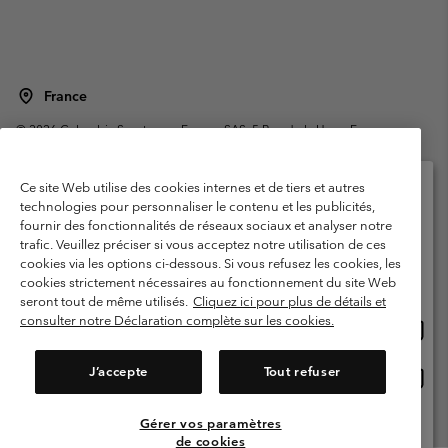
France
©
2026
Columbia Sportswear Europe SAS. 5 Rue de la Haye, Espace
Européen de l'entreprise 67300 Schiltigheim, France. Tous droits réservés.
Conditions d'utilisation
Conditions Générales de Vente
Ce site Web utilise des cookies internes et de tiers et autres
Garanties Légales
Politique de confidentialité
technologies pour personnaliser le contenu et les publicités,
fournir des fonctionnalités de réseaux sociaux et analyser notre
Veuillez sélectionner votre pays d’expédition et
Conditions d'utilisation - Membres
trafic. Veuillez préciser si vous acceptez notre utilisation de ces
votre langue
cookies via les options ci-dessous. Si vous refusez les cookies, les
Conditions D'utilisation - Contenu généré par l'utilisateur
Impressum
Achats en ligne disponibles
cookies strictement nécessaires au fonctionnement du site Web
Cookies
Public CBCR
seront tout de même utilisés.
Cliquez ici pour plus de détails et
consulter notre Déclaration complète sur les cookies.
Achat
United States
en
Service client: Lun - Sam de 9h à 13h et de 14h à 18h
(+)33159500000
ligne
J’accepte
Tout refuser
Achat
France
dispon
en
ligne
Gérer vos paramètres
Voir Tous Les Pays
dispon
de cookies