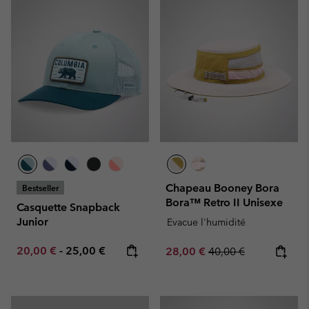
Chapeau Booney Bora
Bestseller
Bora™ Retro II Unisexe
Casquette Snapback
Junior
Evacue l'humidité
Minimum sale price:
Maximum price:
20,00 €
-
25,00 €
Sale price:
Regular price:
28,00 €
40,00 €