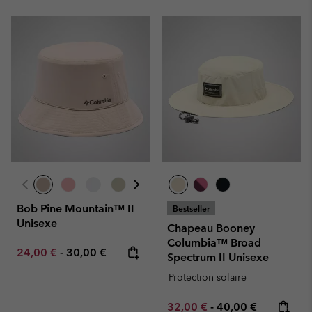
Bob Pine Mountain™ II
Bestseller
Unisexe
Chapeau Booney
Columbia™ Broad
Minimum sale price:
Maximum price:
24,00 €
-
30,00 €
Spectrum II Unisexe
Protection solaire
Minimum sale price:
Maximum price:
32,00 €
-
40,00 €