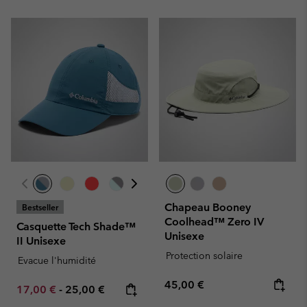
Chapeau Booney
Bestseller
Coolhead™ Zero IV
Casquette Tech Shade™
Unisexe
II Unisexe
Protection solaire
Evacue l'humidité
Regular price:
45,00 €
Minimum sale price:
Maximum price:
17,00 €
-
25,00 €