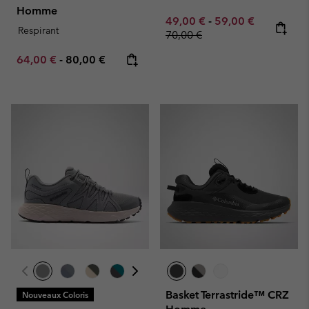
Homme
Minimum sale price:
Maximum sale pric
Regular pr
49,00 €
-
59,00 €
Respirant
70,00 €
Minimum sale price:
Maximum price:
64,00 €
-
80,00 €
Basket Terrastride™ CRZ
Nouveaux Coloris