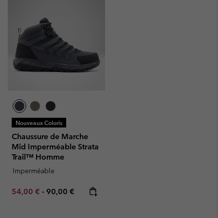
Nouveaux Coloris
Chaussure de Marche
Mid Imperméable Strata
Trail™ Homme
Imperméable
Minimum sale price:
Maximum price:
54,00 €
-
90,00 €