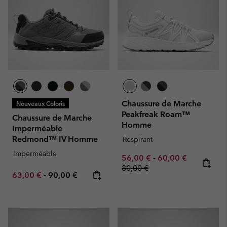
Chaussure de Marche
Nouveaux Coloris
Peakfreak Roam™
Chaussure de Marche
Homme
Imperméable
Redmond™ IV Homme
Respirant
Imperméable
Minimum sale price:
Maximum sale pric
Regular pr
56,00 €
-
60,00 €
80,00 €
Minimum sale price:
Maximum price:
63,00 €
-
90,00 €