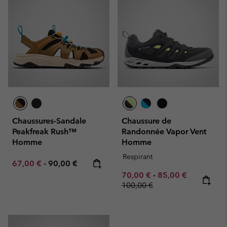
Chaussures-Sandale
Chaussure de
Peakfreak Rush™
Randonnée Vapor Vent
Homme
Homme
Respirant
Minimum sale price:
Maximum price:
67,00 €
-
90,00 €
Minimum sale price:
Maximum sale pric
Regular pr
70,00 €
-
85,00 €
100,00 €