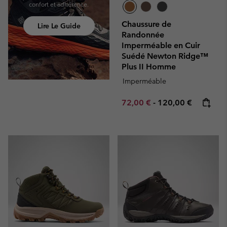
confort et adhérence.
Chaussure de
Lire Le Guide
Randonnée
Imperméable en Cuir
Suédé Newton Ridge™
Plus II Homme
Imperméable
Minimum sale price:
Maximum price:
72,00 €
-
120,00 €