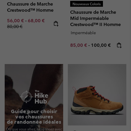
Chaussure de Marche
Nouveaux Coloris
Crestwood™ Homme
Chaussure de Marche
Mid Imperméable
Minimum sale price:
Maximum sale price:
Regular price:
56,00 €
-
68,00 €
Crestwood™ II Homme
80,00 €
Imperméable
Minimum sale price:
Maximum price:
85,00 €
-
100,00 €
Guide pour choisir
vos chaussures
de randonnée idéales
Où que vous alliez, randonnez avec