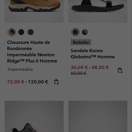
Chaussure Haute de
Bestseller
Randonnée
Sandale Konos
Imperméable Newton
Globetrot™ Homme
Ridge™ Plus II Homme
Minimum sale price:
Maximum sale pric
Regular pr
36,00 €
-
48,00 €
Imperméable
60,00 €
Minimum sale price:
Maximum price:
72,00 €
-
120,00 €