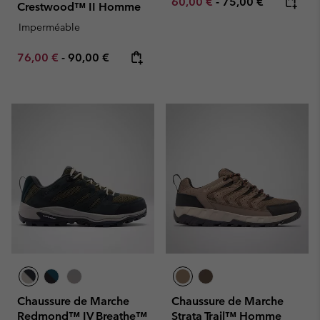
Minimum sale price:
Maximum price:
60,00 €
-
75,00 €
Crestwood™ II Homme
Imperméable
Minimum sale price:
Maximum price:
76,00 €
-
90,00 €
Chaussure de Marche
Chaussure de Marche
Redmond™ IV Breathe™
Strata Trail™ Homme