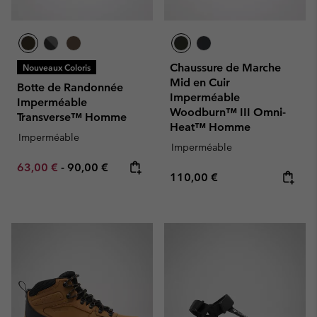
Chaussure de Marche
Nouveaux Coloris
Mid en Cuir
Botte de Randonnée
Imperméable
Imperméable
Woodburn™ III Omni-
Transverse™ Homme
Heat™ Homme
Imperméable
Imperméable
Minimum sale price:
Maximum price:
63,00 €
-
90,00 €
Regular price:
110,00 €