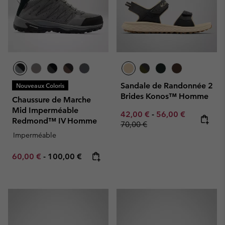
Sandale de Randonnée 2
Nouveaux Coloris
Brides Konos™ Homme
Chaussure de Marche
Mid Imperméable
Minimum sale price:
Maximum sale pric
Regular pr
42,00 €
-
56,00 €
Redmond™ IV Homme
70,00 €
Imperméable
Minimum sale price:
Maximum price:
60,00 €
-
100,00 €