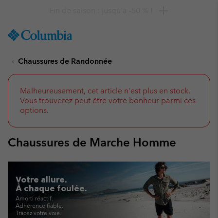
Remise de 10 % à saisir
SKIP
Columbia
TO
Sportswear
CONTENT
Chaussures de Randonnée
SKIP
TO
MAIN
NAV
Malheureusement, cet article n'est plus en stock.
Vous trouverez peut être votre bonheur parmi ces
SKIP
options.
TO
SEARCH
Chaussures de Marche Homme
Votre allure.
À chaque foulée.
Amorti réactif.
Adhérence fiable.
Tracez votre voie.