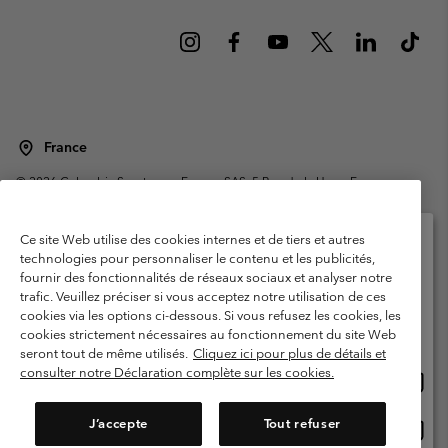
France
©
2026
Columbia Sportswear Europe SAS. 5 Rue de la Haye, Espace
Européen de l'entreprise 67300 Schiltigheim, France. Tous droits réservés.
Conditions d'utilisation
Conditions Générales de Vente
Ce site Web utilise des cookies internes et de tiers et autres
Garanties Légales
Politique de confidentialité
technologies pour personnaliser le contenu et les publicités,
fournir des fonctionnalités de réseaux sociaux et analyser notre
Veuillez sélectionner votre pays d’expédition et
Conditions d'utilisation - Membres
trafic. Veuillez préciser si vous acceptez notre utilisation de ces
votre langue
cookies via les options ci-dessous. Si vous refusez les cookies, les
Conditions D'utilisation - Contenu généré par l'utilisateur
Impressum
Achats en ligne disponibles
cookies strictement nécessaires au fonctionnement du site Web
Cookies
Public CBCR
seront tout de même utilisés.
Cliquez ici pour plus de détails et
consulter notre Déclaration complète sur les cookies.
Achat
United States
en
Service client: Lun - Sam de 9h à 13h et de 14h à 18h
(+)33159500000
ligne
J’accepte
Tout refuser
Achat
France
dispon
en