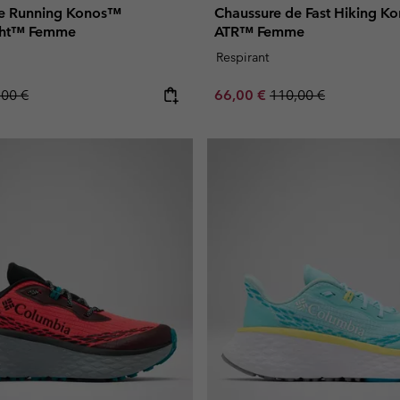
de Running Konos™
Chaussure de Fast Hiking Kon
ght™ Femme
ATR™ Femme
Respirant
lar price:
Sale price:
Regular price:
,00 €
66,00 €
110,00 €