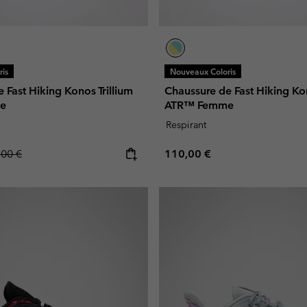
is
Nouveaux Coloris
 Fast Hiking Konos Trillium
Chaussure de Fast Hiking Kon
e
ATR™ Femme
Respirant
lar price:
Regular price:
,00 €
110,00 €