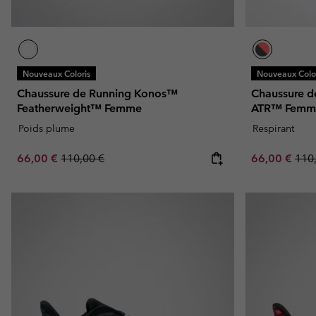
Nouveaux Coloris
Nouveaux Color
Chaussure de Running Konos™
Chaussure de
Featherweight™ Femme
ATR™ Femm
Poids plume
Respirant
Sale price:
Regular price:
Sale price:
Regu
66,00 €
110,00 €
66,00 €
110