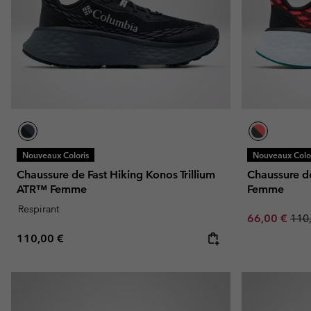
Nouveaux Coloris
Nouveaux Color
Chaussure de Fast Hiking Konos Trillium
Chaussure d
ATR™ Femme
Femme
Respirant
Sale price:
Regu
66,00 €
110
Regular price:
110,00 €