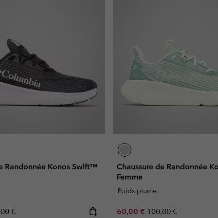
e Randonnée Konos Swift™
Chaussure de Randonnée K
Femme
Poids plume
lar price:
Sale price:
Regular price:
,00 €
60,00 €
100,00 €