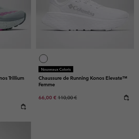
Nouveaux Coloris
os Trillium
Chaussure de Running Konos Elevate™
Femme
Sale price:
Regular price:
66,00 €
110,00 €