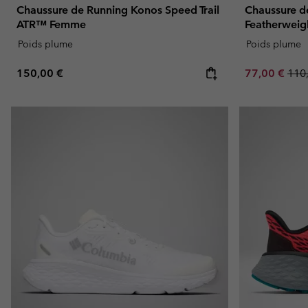
Chaussure de Running Konos Speed Trail
Chaussure 
ATR™ Femme
Featherwei
Poids plume
Poids plume
Regular price:
Sale price:
Regu
150,00 €
77,00 €
110