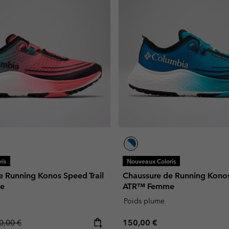
is
Nouveaux Coloris
e Running Konos Speed Trail
Chaussure de Running Konos
e
ATR™ Femme
Poids plume
gular price:
Regular price:
0,00 €
150,00 €