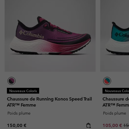
Nouveaux Coloris
Nouveaux Color
Chaussure de Running Konos Speed Trail
Chaussure d
ATR™ Femme
ATR™ Femm
Poids plume
Poids plume
Regular price:
Sale price:
Re
150,00 €
105,00 €
15