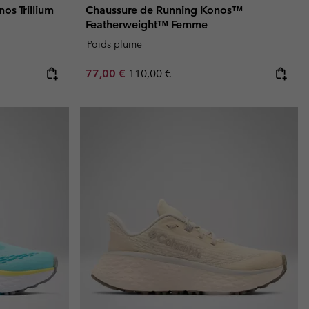
os Trillium
Chaussure de Running Konos™
Featherweight™ Femme
Poids plume
Sale price:
Regular price:
77,00 €
110,00 €