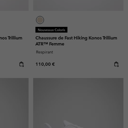
Nouveaux Coloris
os Trillium
Chaussure de Fast Hiking Konos Trillium
ATR™ Femme
Respirant
Regular price:
110,00 €