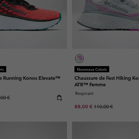
is
Nouveaux Coloris
e Running Konos Elevate™
Chaussure de Fast Hiking Kon
ATR™ Femme
Respirant
lar price:
,00 €
Sale price:
Regular price:
88,00 €
110,00 €