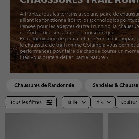
Omni-MAX™
Amaze™
Polaires
Polaires
Affrontez tous les terrains avec une paire de chaussu
Omni-MAX™
alliant les fonctionnalités et les technologies pointu
Polaires Techniques
Polaires Techniques
Pensée pour les adeptes du trail running, la chaussure
confort et une sensation de course unique.
Polaires Sherpa
Polaires Sherpa
Entre innovation de pointe et adhérence incomparab
Polaires Casual
Polaires Casual
la chaussure de trail femme Columbia vous permet 
performances pour faire de chaque course un moment
Polaires sans manche
Polaires sans manche
Êtes-vous prête à défier Dame Nature ?
Chaussures de Randonnée
Sandales & Chaussur
Tous les filtres
Taille
Prix
Couleur