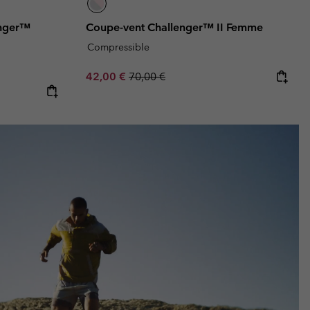
enger™
Coupe-vent Challenger™ II Femme
Compressible
Sale price:
Regular price:
42,00 €
70,00 €