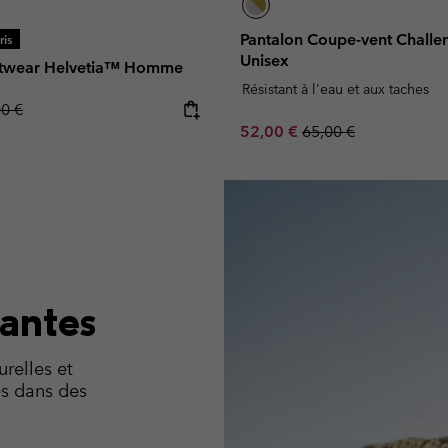
Pantalon Coupe-vent Chall
is
Unisex
eetwear Helvetia™ Homme
Résistant à l'eau et aux taches
lar price:
00 €
Sale price:
Regular price:
52,00 €
65,00 €
santes
urelles et
s dans des