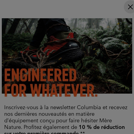
 Jogging Indéchirable
Casquette Wingmark™ Unis
me
Matière Recyclée
le
Sale price:
Regular price:
21,00 €
35,00 €
e price:
ximum price:
,00 €
Inscrivez-vous à la newsletter Columbia et recevez
nos dernières nouveautés en matière
d’équipement conçu pour faire hésiter Mère
Nature. Profitez également de
10 % de réduction
sur votre première commande
.**