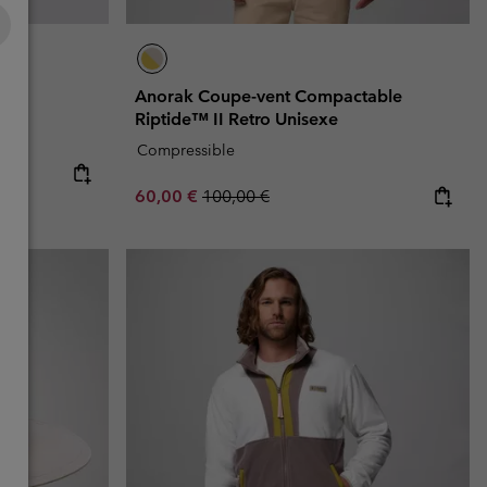
exe
Anorak Coupe-vent Compactable
Riptide™ II Retro Unisexe
Compressible
Sale price:
Regular price:
60,00 €
100,00 €