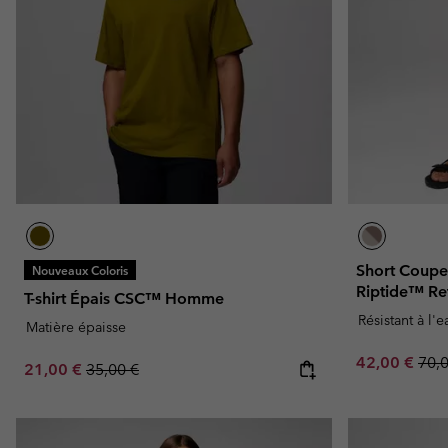
Short Coupe
Nouveaux Coloris
Riptide™ R
T-shirt Épais CSC™ Homme
Résistant à l'
Matière épaisse
Sale price:
Regu
42,00 €
70,
Sale price:
Regular price:
21,00 €
35,00 €