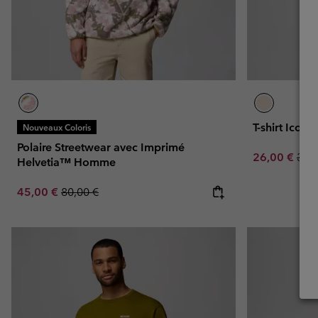
T-shirt Ico
Nouveaux Coloris
Polaire Streetwear avec Imprimé
Sale price:
Regu
26,00 €
38,
Helvetia™ Homme
Sale price:
Regular price:
45,00 €
80,00 €