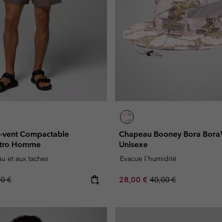
-vent Compactable
Chapeau Booney Bora Bora™
etro Homme
Unisexe
eau et aux taches
Evacue l'humidité
lar price:
Sale price:
Regular price:
00 €
28,00 €
40,00 €