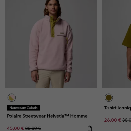
T-shirt Ico
Nouveaux Coloris
Polaire Streetwear Helvetia™ Homme
Sale price:
Regu
26,00 €
38,
Sale price:
Regular price:
45,00 €
80,00 €