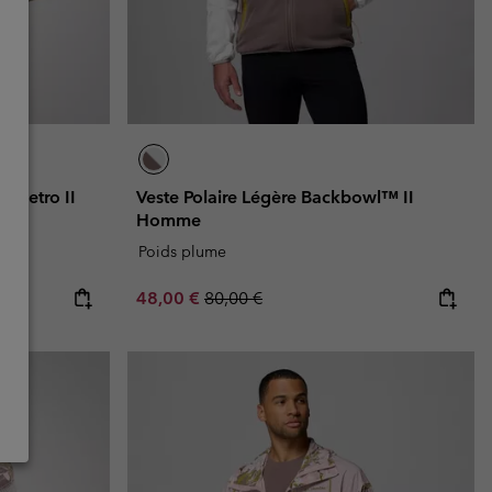
 Retro II
Veste Polaire Légère Backbowl™ II
Homme
Poids plume
Sale price:
Regular price:
48,00 €
80,00 €