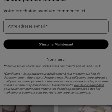
Votre prochaine aventure commence ici.
Votre adresse e-mail
S'inscrire Maintenant
nique Épais CSC™ Homme
Chapeau Booney Bora Bora™
Unisexe
lar price:
00 €
Evacue l'humidité
Non merci
**Valable sur les articles non soldés et les commandes de plus de 120 €.
Sale price:
Regular price:
28,00 €
40,00 €
*
Conditions
: Vous pouvez vous désabonner à tout moment. Un lien de
désabonnement figure dans chaque e-mail. Nous utiliserons votre adresse e-
mail pour vous envoyer des informations sur nos nouveaux articles, nos offres
et nos événements promotionnels. Consultez notre
avis de confidentialité
pour savoir comment nous traitons vos données personnelles à des fins
marketing et comment vous pouvez retirer votre consentement.