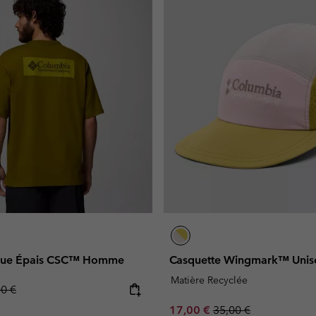
nique Épais CSC™ Homme
Casquette Wingmark™ Unis
Matière Recyclée
lar price:
00 €
Sale price:
Regular price:
17,00 €
35,00 €