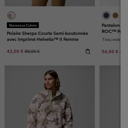
Pantalon de
Nouveaux Coloris
ROC™ Fem
Polaire Sherpa Courte Semi-boutonnée
avec Imprimé Helvetia™ II Femme
Tissu extensib
Sale price:
Regular price:
42,00 €
80,00 €
Minimum sal
Ma
56,00 €
-
70