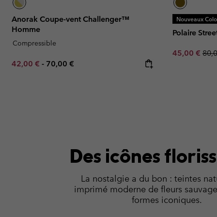
Anorak Coupe-vent Challenger™
Nouveaux Color
Homme
Polaire Str
Compressible
Sale price:
Regu
45,00 €
80,
Minimum sale price:
Maximum price:
42,00 €
-
70,00 €
Des icônes floris
La nostalgie a du bon : teintes nat
imprimé moderne de fleurs sauvage
formes iconiques.