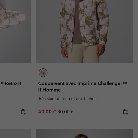
 Retro II
Coupe-vent avec Imprimé Challenger™
II Homme
Résistant à l'eau et aux taches
Sale price:
Regular price:
40,00 €
80,00 €