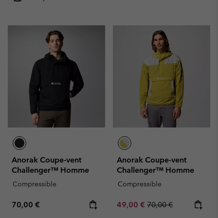
Anorak Coupe-vent
Anorak Coupe-vent
Challenger™ Homme
Challenger™ Homme
Compressible
Compressible
Regular price:
Sale price:
Regular price:
70,00 €
49,00 €
70,00 €