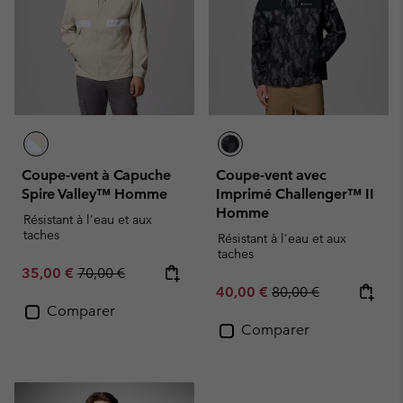
Coupe-vent à Capuche
Coupe-vent avec
Spire Valley™ Homme
Imprimé Challenger™ II
Homme
Résistant à l'eau et aux
taches
Résistant à l'eau et aux
taches
Sale price:
Regular price:
35,00 €
70,00 €
Sale price:
Regular price:
40,00 €
80,00 €
Comparer
Comparer