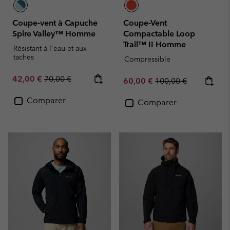
Coupe-vent à Capuche
Coupe-Vent
Spire Valley™ Homme
Compactable Loop
Trail™ II Homme
Résistant à l'eau et aux
taches
Compressible
Sale price:
Regular price:
42,00 €
70,00 €
Sale price:
Regular price:
60,00 €
100,00 €
Comparer
Comparer