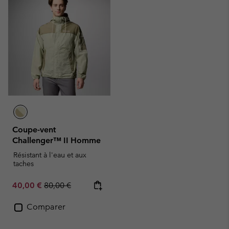
Coupe-vent
Challenger™ II Homme
Résistant à l'eau et aux
taches
Sale price:
Regular price:
40,00 €
80,00 €
Comparer