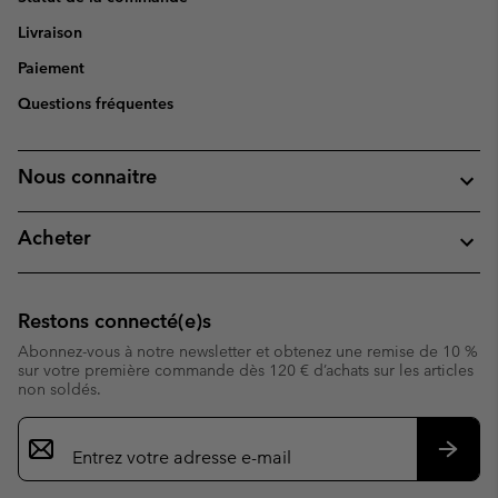
Livraison
Paiement
Questions fréquentes
Nous connaitre
Acheter
Restons connecté(e)s
Abonnez-vous à notre newsletter et obtenez une remise de 10 %
sur votre première commande dès 120 € d’achats sur les articles
non soldés.
Inscription
par
e-
S’abo
mail