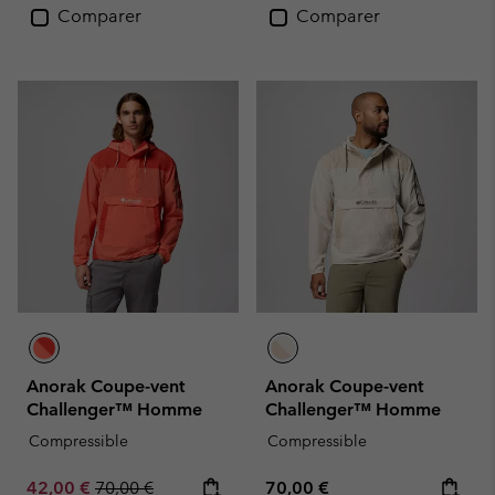
Comparer
Comparer
Anorak Coupe-vent
Anorak Coupe-vent
Challenger™ Homme
Challenger™ Homme
Compressible
Compressible
Sale price:
Regular price:
Regular price:
42,00 €
70,00 €
70,00 €