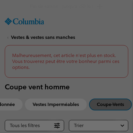
Remise de 10 % à saisir
SKIP
Columbia
TO
Sportswear
CONTENT
Vestes & vestes sans manches
SKIP
TO
MAIN
NAV
Malheureusement, cet article n'est plus en stock.
Vous trouverez peut être votre bonheur parmi ces
SKIP
options.
TO
SEARCH
Coupe vent homme
ndonnée
Vestes Imperméables
Coupe-Vents
Tous les filtres
Trier