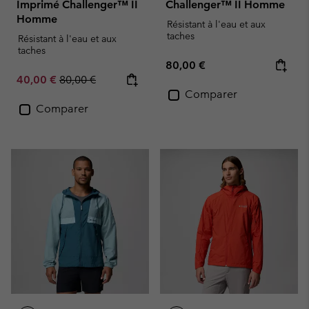
Imprimé Challenger™ II
Challenger™ II Homme
Homme
Résistant à l'eau et aux
taches
Résistant à l'eau et aux
taches
Regular price:
80,00 €
Sale price:
Regular price:
40,00 €
80,00 €
Comparer
Comparer