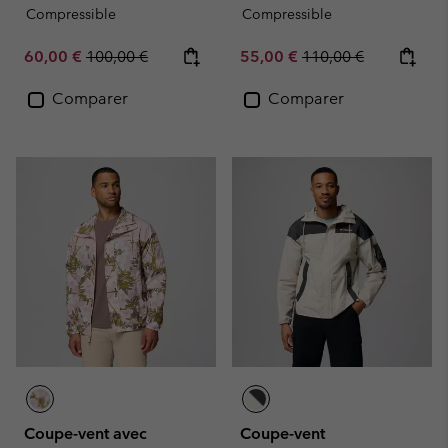
Compressible
Compressible
Sale price:
Regular price:
Sale price:
Regular price:
60,00 €
100,00 €
55,00 €
110,00 €
Comparer
Comparer
Coupe-vent avec
Coupe-vent