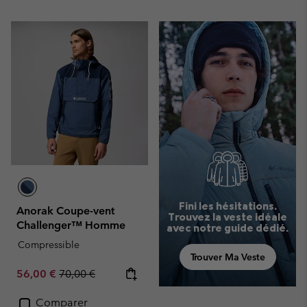
Fini les hésitations.
Anorak Coupe-vent
Trouvez la veste idéale
Challenger™ Homme
avec notre guide dédié.
Compressible
Trouver Ma Veste
Sale price:
Regular price:
56,00 €
70,00 €
Comparer