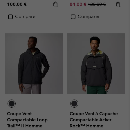
Regular price:
Sale price:
Regular price:
100,00 €
84,00 €
120,00 €
Comparer
Comparer
Coupe-Vent
Coupe-Vent à Capuche
Compactable Loop
Compactable Acker
Trail™ II Homme
Rock™ Homme