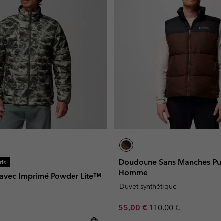
Doudoune Sans Manches Puf
is
Homme
e avec Imprimé Powder Lite™
Duvet synthétique
Sale price:
Regular price:
55,00 €
110,00 €
e: