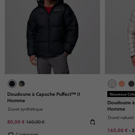
Doudoune à Capuche Puffect™ II
Nouveaux Color
Homme
Doudoune à 
Homme
Duvet synthétique
Duvet naturel
Sale price:
Regular price:
80,00 €
160,00 €
Minimum sal
M
165,00 €
-
3
Comparer