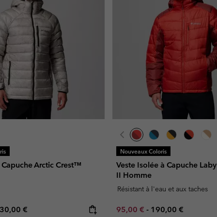
is
Nouveaux Coloris
Capuche Arctic Crest™
Veste Isolée à Capuche Lab
II Homme
Résistant à l'eau et aux taches
e price:
aximum price:
Minimum sale price:
Maximum price:
30,00 €
95,00 €
-
190,00 €