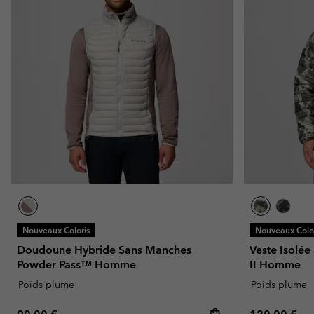
Nouveaux Coloris
Nouveaux Color
Doudoune Hybride Sans Manches
Veste Isolé
Powder Pass™ Homme
II Homme
Poids plume
Poids plume
Regular price:
Regular pric