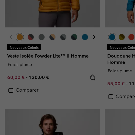
Nouveaux Coloris
Nouveaux Color
Veste Isolée Powder Lite™ II Homme
Doudoune Hy
Homme
Poids plume
Poids plume
Minimum sale price:
Maximum price:
60,00 €
-
120,00 €
Minimum sal
Ma
55,00 €
-
11
Comparer
Compar