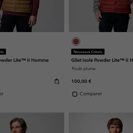
is
Nouveaux Coloris
 Powder Lite™ II Homme
Gilet Isolé Powder Lite™ I
Poids plume
e:
Regular price:
100,00 €
er
Comparer