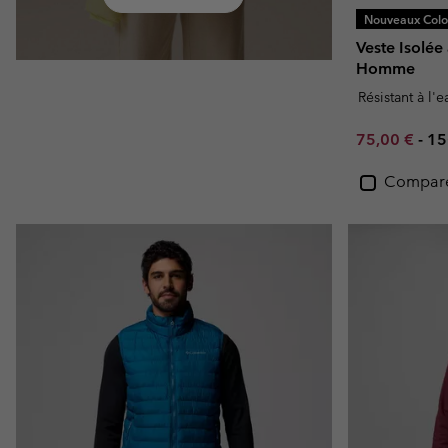
Nouveaux Color
Veste Isolée
Homme
Résistant à l'
Minimum sal
Ma
75,00 €
-
15
Compar