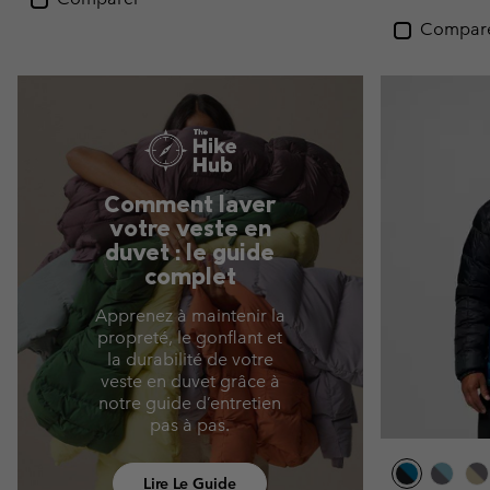
Compar
Comment laver
votre veste en
duvet : le guide
complet
Apprenez à maintenir la
propreté, le gonflant et
la durabilité de votre
veste en duvet grâce à
notre guide d’entretien
pas à pas.
Lire Le Guide