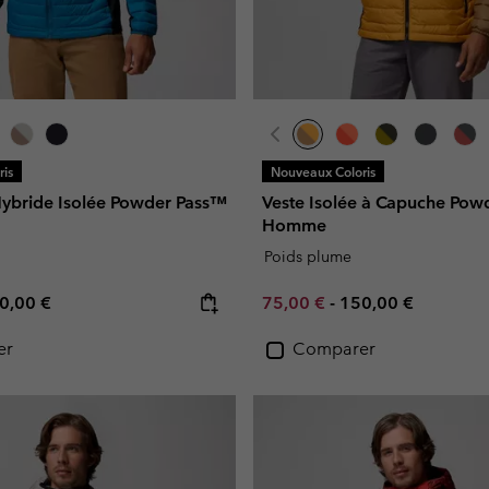
is
Nouveaux Coloris
bride Isolée Powder Pass™
Veste Isolée à Capuche Powd
Homme
Poids plume
e price:
ximum price:
Minimum sale price:
Maximum price:
0,00 €
75,00 €
-
150,00 €
er
Comparer