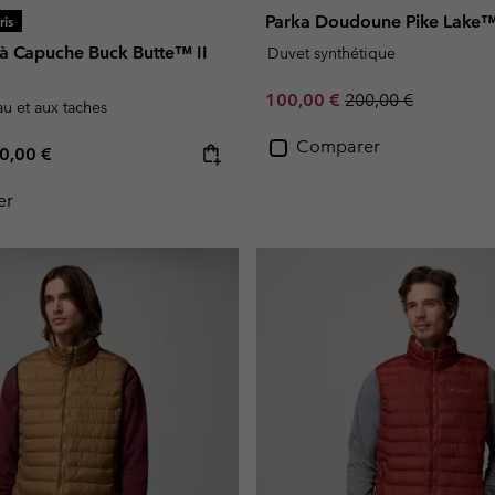
Parka Doudoune Pike Lak
is
 à Capuche Buck Butte™ II
Duvet synthétique
Sale price:
Regular price:
100,00 €
200,00 €
eau et aux taches
Comparer
e price:
ximum price:
0,00 €
er