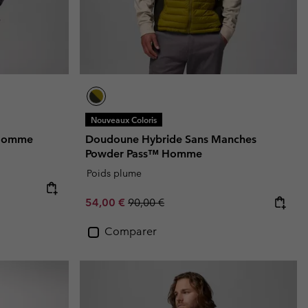
Nouveaux Coloris
I Homme
Doudoune Hybride Sans Manches
Powder Pass™ Homme
Poids plume
Sale price:
Regular price:
54,00 €
90,00 €
Comparer