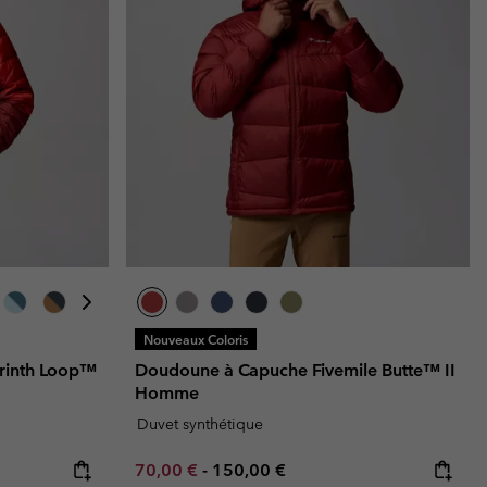
Nouveaux Coloris
yrinth Loop™
Doudoune à Capuche Fivemile Butte™ II
Homme
Duvet synthétique
Minimum sale price:
Maximum price:
70,00 €
-
150,00 €