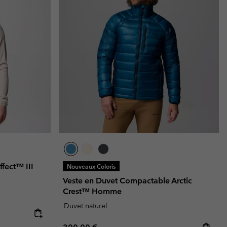
fect™ III
Nouveaux Coloris
Veste en Duvet Compactable Arctic
Crest™ Homme
Duvet naturel
Regular price: