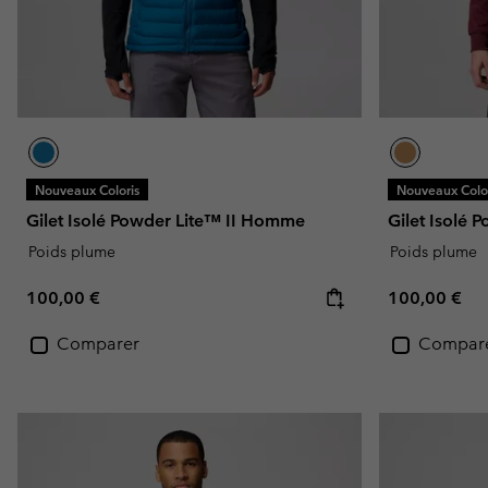
Nouveaux Coloris
Nouveaux Color
Gilet Isolé Powder Lite™ II Homme
Gilet Isolé
Poids plume
Poids plume
Regular price:
Regular pric
100,00 €
100,00 €
Comparer
Compar