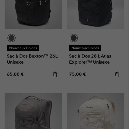
Nouveaux Coloris
Nouveaux Coloris
Sac à Dos Buxton™ 26L
Sac à Dos 28 L Atlas
Unisexe
Explorer™ Unisexe
Regular price:
Regular price:
65,00 €
75,00 €