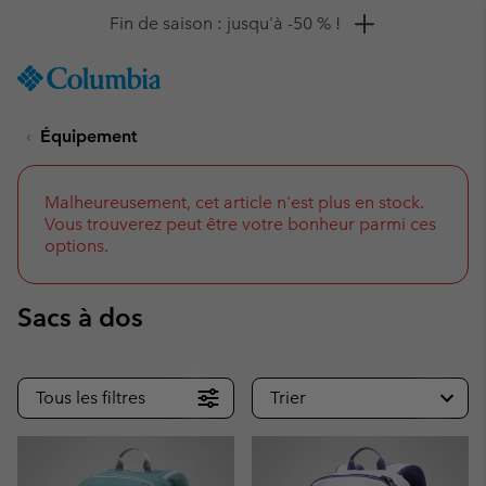
Remise de 10 % à saisir
SKIP
Columbia
TO
Sportswear
CONTENT
Équipement
SKIP
TO
MAIN
NAV
Malheureusement, cet article n'est plus en stock.
Vous trouverez peut être votre bonheur parmi ces
SKIP
options.
TO
SEARCH
Sacs à dos
Tous les filtres
Trier