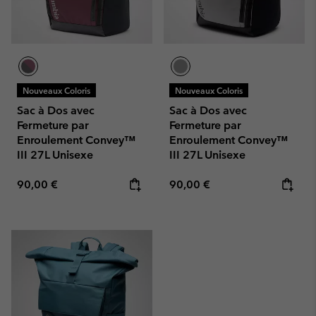
Nouveaux Coloris
Nouveaux Coloris
Sac à Dos avec
Sac à Dos avec
Fermeture par
Fermeture par
Enroulement Convey™
Enroulement Convey™
III 27L Unisexe
III 27L Unisexe
Regular price:
Regular price:
90,00 €
90,00 €