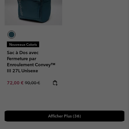
Nouveaux Coloris
Sac à Dos avec
Fermeture par
Enroulement Convey™
III 27L Unisexe
Sale price:
Regular price:
72,00 €
90,00 €
Afficher Plus (36)