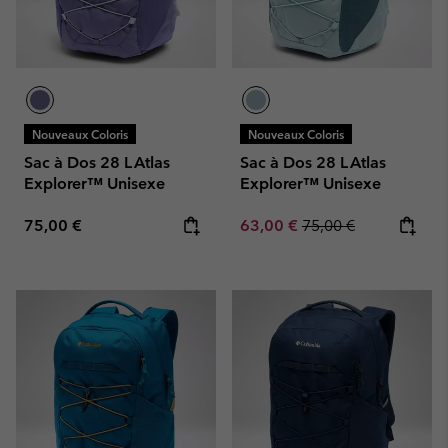
Nouveaux Coloris
Nouveaux Coloris
Sac à Dos 28 L Atlas
Sac à Dos 28 L Atlas
Explorer™ Unisexe
Explorer™ Unisexe
Regular price:
Sale price:
Regular price:
75,00 €
63,00 €
75,00 €