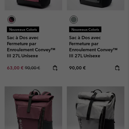
Nouveaux Coloris
Nouveaux Coloris
Sac à Dos avec
Sac à Dos avec
Fermeture par
Fermeture par
Enroulement Convey™
Enroulement Convey™
III 27L Unisexe
III 27L Unisexe
Sale price:
Regular price:
Regular price:
63,00 €
90,00 €
90,00 €