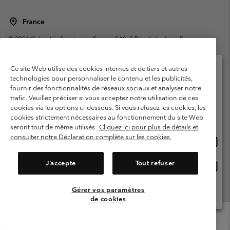
France
©
2026
Columbia Sportswear Europe SAS. 5 Rue de la Haye, Espace
Européen de l'entreprise 67300 Schiltigheim, France. Tous droits réservés.
Conditions d'utilisation
Conditions Générales de Vente
Ce site Web utilise des cookies internes et de tiers et autres
Garanties Légales
Politique de confidentialité
technologies pour personnaliser le contenu et les publicités,
fournir des fonctionnalités de réseaux sociaux et analyser notre
Veuillez sélectionner votre pays d’expédition et
Conditions d'utilisation - Membres
trafic. Veuillez préciser si vous acceptez notre utilisation de ces
votre langue
cookies via les options ci-dessous. Si vous refusez les cookies, les
Conditions D'utilisation - Contenu généré par l'utilisateur
Impressum
Achats en ligne disponibles
cookies strictement nécessaires au fonctionnement du site Web
Cookies
Public CBCR
seront tout de même utilisés.
Cliquez ici pour plus de détails et
consulter notre Déclaration complète sur les cookies.
Achat
United States
en
Service client: Lun - Sam de 9h à 13h et de 14h à 18h
(+)33159500000
ligne
J’accepte
Tout refuser
Achat
France
dispon
en
ligne
Gérer vos paramètres
Voir Tous Les Pays
dispon
de cookies
Menu
Rechercher
Connexion
Mini