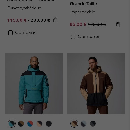
Grande Taille
Duvet synthétique
Imperméable
Minimum sale price:
Maximum price:
115,00 €
-
230,00 €
Sale price:
Regular price:
85,00 €
170,00 €
Comparer
Comparer