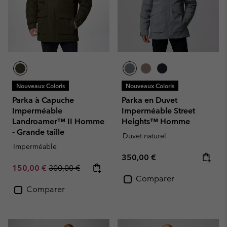
Nouveaux Coloris
Nouveaux Coloris
Parka à Capuche
Parka en Duvet
Imperméable
Imperméable Street
Landroamer™ II Homme
Heights™ Homme
- Grande taille
Duvet naturel
Imperméable
Regular price:
350,00 €
Sale price:
Regular price:
150,00 €
300,00 €
Comparer
Comparer