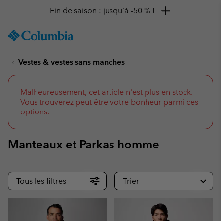
Remise de 10 % à saisir
SKIP
Columbia
TO
Sportswear
CONTENT
Vestes & vestes sans manches
SKIP
TO
MAIN
NAV
Malheureusement, cet article n'est plus en stock.
Vous trouverez peut être votre bonheur parmi ces
SKIP
options.
TO
SEARCH
Manteaux et Parkas homme
Tous les filtres
Trier