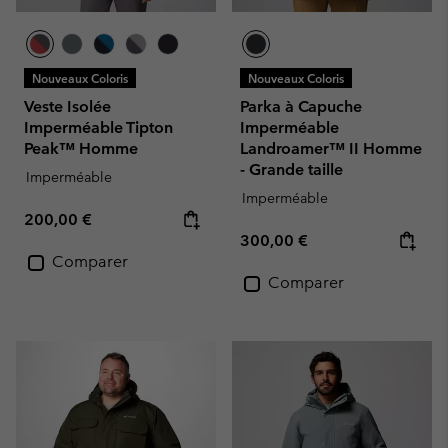
Nouveaux Coloris
Nouveaux Coloris
Veste Isolée
Parka à Capuche
Imperméable Tipton
Imperméable
Peak™ Homme
Landroamer™ II Homme
- Grande taille
Imperméable
Imperméable
Regular price:
200,00 €
Regular price:
300,00 €
Comparer
Comparer