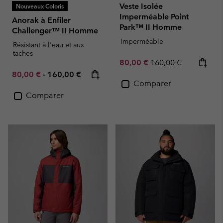
Veste Isolée
Nouveaux Coloris
Imperméable Point
Anorak à Enfiler
Park™ II Homme
Challenger™ II Homme
Imperméable
Résistant à l'eau et aux
taches
Sale price:
Regular price:
80,00 €
160,00 €
Minimum sale price:
Maximum price:
80,00 €
-
160,00 €
Comparer
Comparer