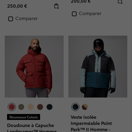
Regular price:
200,00 €
Regular price:
250,00 €
Comparer
Comparer
Veste Isolée
Nouveaux Coloris
Imperméable Point
Doudoune à Capuche
Park™ II Homme -
Landroamer™ Homme