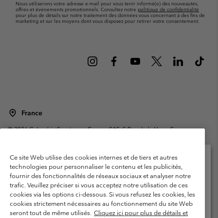
Nous utiliserons votre adresse e-mail pour vous tenir informé(e) des nouveautés,
offres et événements promotionnels. Consultez notre
politique de confidentialité
pour plus de détails sur notre traitement des données vous concernant à des fins de
marketing et sur les moyens dont vous disposez pour retirer votre consentement.
France
©
2026
Columbia Sportswear Europe SAS. 5 Rue de la Haye, Espace
Européen de l'entreprise 67300 Schiltigheim, France. Tous droits réservés.
Conditions d'utilisation
Conditions Générales de Vente
Ce site Web utilise des cookies internes et de tiers et autres
Garanties Légales
Politique de confidentialité
technologies pour personnaliser le contenu et les publicités,
fournir des fonctionnalités de réseaux sociaux et analyser notre
Veuillez sélectionner votre pays d’expédition et
Conditions d'utilisation - Membres
trafic. Veuillez préciser si vous acceptez notre utilisation de ces
votre langue
cookies via les options ci-dessous. Si vous refusez les cookies, les
Conditions D'utilisation - Contenu généré par l'utilisateur
Impressum
Achats en ligne disponibles
cookies strictement nécessaires au fonctionnement du site Web
Cookies
Public CBCR
seront tout de même utilisés.
Cliquez ici pour plus de détails et