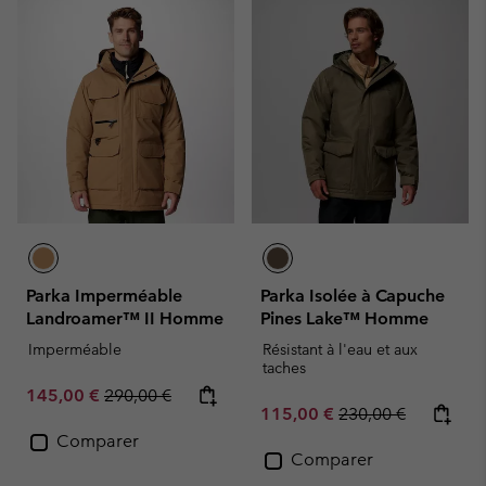
Parka Imperméable
Parka Isolée à Capuche
Landroamer™ II Homme
Pines Lake™ Homme
Imperméable
Résistant à l'eau et aux
taches
Sale price:
Regular price:
145,00 €
290,00 €
Sale price:
Regular price:
115,00 €
230,00 €
Comparer
Comparer