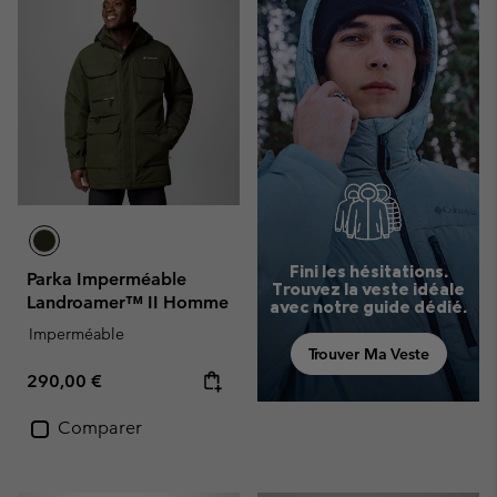
Fini les hésitations.
Parka Imperméable
Trouvez la veste idéale
Landroamer™ II Homme
avec notre guide dédié.
Imperméable
Trouver Ma Veste
Regular price:
290,00 €
Comparer