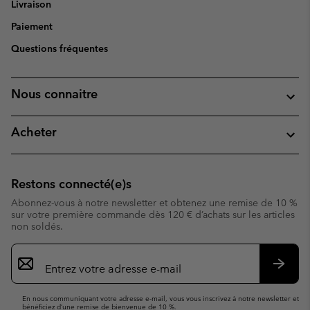
Livraison
Paiement
Questions fréquentes
Nous connaitre
Acheter
Restons connecté(e)s
Abonnez-vous à notre newsletter et obtenez une remise de 10 %
sur votre première commande dès 120 € d’achats sur les articles
non soldés.
Inscription
par
e-
S’abo
mail
En nous communiquant votre adresse e-mail, vous vous inscrivez à notre newsletter et
bénéficiez d’une remise de bienvenue de 10 %.