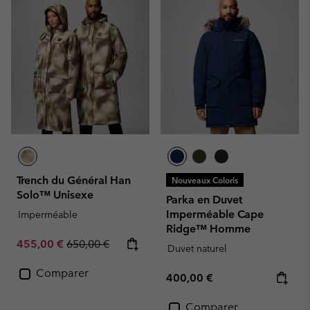
Trench du Général Han
Nouveaux Coloris
Solo™ Unisexe
Parka en Duvet
Imperméable Cape
Imperméable
Ridge™ Homme
Sale price:
Regular price:
455,00 €
650,00 €
Duvet naturel
Comparer
Regular price:
400,00 €
Comparer