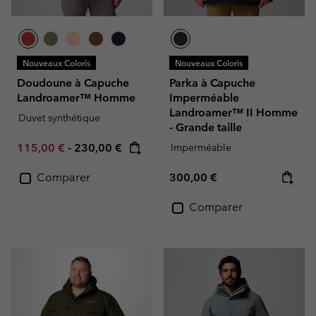
Nouveaux Coloris
Nouveaux Coloris
Doudoune à Capuche
Parka à Capuche
Landroamer™ Homme
Imperméable
Landroamer™ II Homme
Duvet synthétique
- Grande taille
Minimum sale price:
Maximum price:
115,00 €
-
230,00 €
Imperméable
Regular price:
Comparer
300,00 €
Comparer