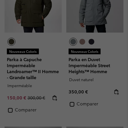
Nouveaux Coloris
Nouveaux Coloris
Parka à Capuche
Parka en Duvet
Imperméable
Imperméable Street
Landroamer™ II Homme
Heights™ Homme
- Grande taille
Duvet naturel
Imperméable
Regular price:
350,00 €
Sale price:
Regular price:
150,00 €
300,00 €
Comparer
Comparer