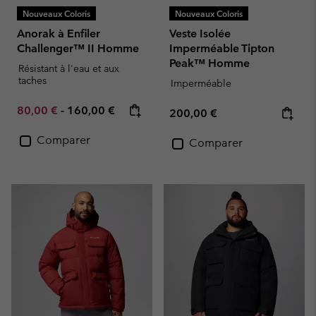
Nouveaux Coloris
Nouveaux Coloris
Anorak à Enfiler
Veste Isolée
Challenger™ II Homme
Imperméable Tipton
Peak™ Homme
Résistant à l'eau et aux
taches
Imperméable
Minimum sale price:
Maximum price:
80,00 €
-
160,00 €
Regular price:
200,00 €
Comparer
Comparer