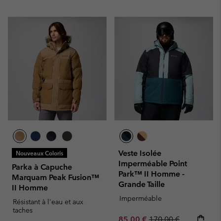
Veste Isolée
Nouveaux Coloris
Imperméable Point
Parka à Capuche
Park™ II Homme -
Marquam Peak Fusion™
Grande Taille
II Homme
Imperméable
Résistant à l'eau et aux
taches
Sale price:
Regular price:
85,00 €
170,00 €