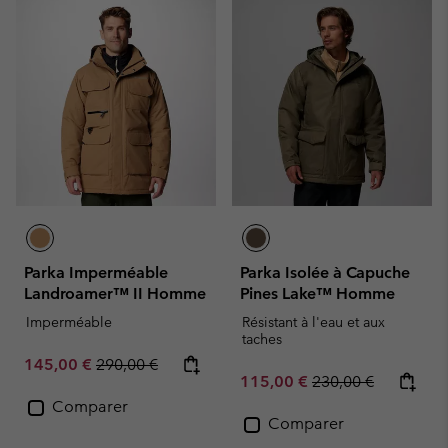
Parka Imperméable
Parka Isolée à Capuche
Landroamer™ II Homme
Pines Lake™ Homme
Imperméable
Résistant à l'eau et aux
taches
Sale price:
Regular price:
145,00 €
290,00 €
Sale price:
Regular price:
115,00 €
230,00 €
Comparer
Comparer