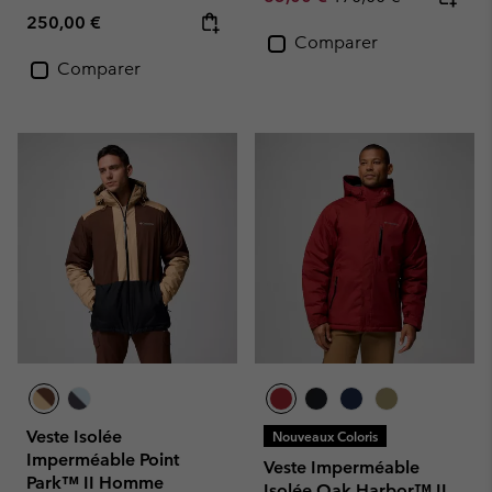
Regular price:
250,00 €
Comparer
Comparer
Veste Isolée
Nouveaux Coloris
Imperméable Point
Veste Imperméable
Park™ II Homme
Isolée Oak Harbor™ II