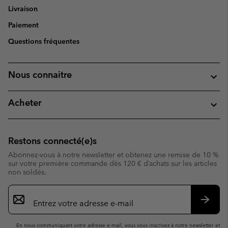
Livraison
Paiement
Questions fréquentes
Nous connaitre
Acheter
Restons connecté(e)s
Abonnez-vous à notre newsletter et obtenez une remise de 10 %
sur votre première commande dès 120 € d’achats sur les articles
non soldés.
Inscription
par
e-
S’abo
mail
En nous communiquant votre adresse e-mail, vous vous inscrivez à notre newsletter et