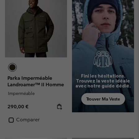
Fini les hésitations.
Parka Imperméable
Trouvez la veste idéale
Landroamer™ II Homme
avec notre guide dédié.
Imperméable
Trouver Ma Veste
Regular price:
290,00 €
Comparer