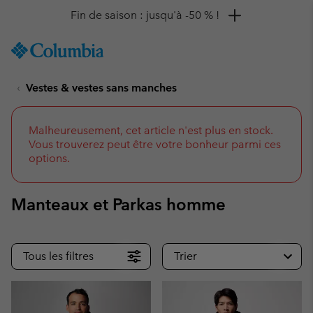
Remise de 10 % à saisir
SKIP
Columbia
TO
Sportswear
CONTENT
Vestes & vestes sans manches
SKIP
TO
MAIN
NAV
Malheureusement, cet article n'est plus en stock.
Vous trouverez peut être votre bonheur parmi ces
SKIP
options.
TO
SEARCH
Manteaux et Parkas homme
Tous les filtres
Trier