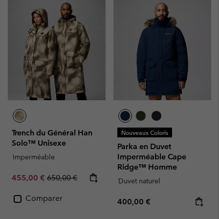
Trench du Général Han
Nouveaux Coloris
Solo™ Unisexe
Parka en Duvet
Imperméable Cape
Imperméable
Ridge™ Homme
Sale price:
Regular price:
455,00 €
650,00 €
Duvet naturel
Comparer
Regular price:
400,00 €