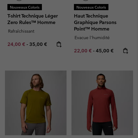
Nouveaux Coloris
Nouveaux Coloris
T-shirt Technique Léger
Haut Technique
Zero Rules™ Homme
Graphique Parsons
Point™ Homme
Rafraîchissant
Evacue l'humidité
Minimum sale price:
Maximum price:
24,00 €
-
35,00 €
Minimum sale price:
Maximum price:
22,00 €
-
45,00 €