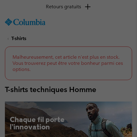
Retours gratuits
SKIP
Columbia
TO
Sportswear
CONTENT
T-shirts
SKIP
TO
MAIN
NAV
Malheureusement, cet article n'est plus en stock.
Vous trouverez peut être votre bonheur parmi ces
SKIP
options.
TO
SEARCH
T-shirts techniques Homme
Chaque fil porte
l’innovation