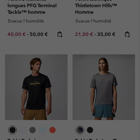
longues PFG Terminal
Thistletown Hills™
Tackle™ homme
Homme
Evacue l'humidité
Evacue l'humidité
Minimum sale price:
Maximum price:
Minimum sale price:
Maximum price:
40,00 €
-
50,00 €
21,00 €
-
35,00 €