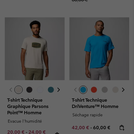
T-shirt Technique
T-shirt Technique
Graphique Parsons
DriVenture™ Homme
Point™ Homme
Séchage rapide
Evacue l'humidité
Minimum sale price:
Maximum price:
42,00 €
-
60,00 €
Minimum sale price:
Maximum sale price:
Regular price:
20,00 €
-
24,00 €