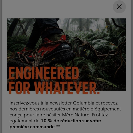
Minimum sale price:
Maximum price:
25,00 €
-
50,00 €
Minimum sale price:
Maximum sale pric
Regular pr
38,00 €
-
44,00 €
55,00 €
Inscrivez-vous à la newsletter Columbia et recevez
nos dernières nouveautés en matière d’équipement
T-shirt Technique
T-shirt Tissé Chill Creek™
conçu pour faire hésiter Mère Nature. Profitez
Manches Longues PFG
Homme
également de
10 % de réduction sur votre
Uncharted™ Homme
première commande
.**
Evacue l'humidité