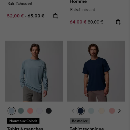
Homme
Rafraîchissant
Rafraîchissant
Minimum sale price:
Maximum price:
52,00 €
-
65,00 €
Sale price:
Regular price:
64,00 €
80,00 €
Nouveaux Coloris
Bestseller
T-shirt à manches
T-shirt technique