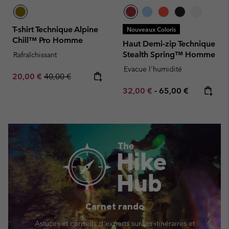
T-shirt Technique Alpine
Nouveaux Coloris
Chill™ Pro Homme
Haut Demi-zip Technique
Stealth Spring™ Homme
Rafraîchissant
Evacue l'humidité
Sale price:
Regular price:
20,00 €
40,00 €
Minimum sale price:
Maximum price:
32,00 €
-
65,00 €
Carnet rando
Astuces et conseils d'experts sur les itinéraires et