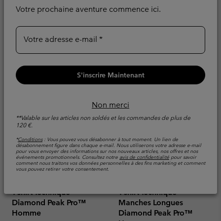
Evacue l'humidité
Votre prochaine aventure commence ici.
Minimum sale price:
Maximum sale pric
Regular pr
42,00 €
-
49,00 €
70,00 €
Sale price:
Regular price:
44,00 €
55,00 €
Votre adresse e-mail
S'inscrire Maintenant
Non merci
**Valable sur les articles non soldés et les commandes de plus de
120 €.
*
Conditions
: Vous pouvez vous désabonner à tout moment. Un lien de
désabonnement figure dans chaque e-mail. Nous utiliserons votre adresse e-mail
pour vous envoyer des informations sur nos nouveaux articles, nos offres et nos
événements promotionnels. Consultez notre
avis de confidentialité
pour savoir
comment nous traitons vos données personnelles à des fins marketing et comment
vous pouvez retirer votre consentement.
T-shirt Technique
T-shirt Technique
Diamond Peak Pro™
Manches Longues
Homme
Diamond Peak Pro™