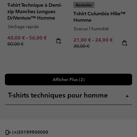
T-shirt Technique à Demi-
Bestseller
zip Manches Longues
T-shirt Columbia Hike™
DriVenture™ Homme
Homme
Séchage rapide
Evacue l'humidité
Minimum sale price:
Maximum sale price:
Regular price:
40,00 €
-
56,00 €
Minimum sale price:
Maximum sale pric
Regular pr
21,00 €
-
24,00 €
80,00 €
30,00 €
Afficher Plus (2)
T-shirts techniques pour homme
+
(+)33159500000