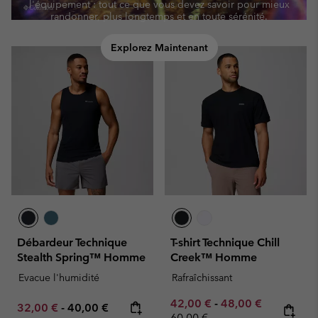
l'équipement : tout ce que vous devez savoir pour mieux
randonner, plus longtemps et en toute sérénité.
Explorez Maintenant
Débardeur Technique
T-shirt Technique Chill
Stealth Spring™ Homme
Creek™ Homme
Evacue l'humidité
Rafraîchissant
Minimum sale price:
Maximum sale pric
Regular pr
42,00 €
-
48,00 €
Minimum sale price:
Maximum price:
32,00 €
-
40,00 €
60,00 €