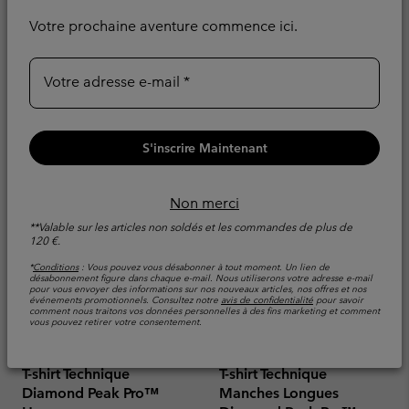
Evacue l'humidité
Evacue l'humidité
Votre prochaine aventure commence ici.
Minimum sale price:
Maximum sale pric
Regular pr
42,00 €
-
49,00 €
70,00 €
Sale price:
Regular price:
44,00 €
55,00 €
Votre adresse e-mail
S'inscrire Maintenant
Non merci
**Valable sur les articles non soldés et les commandes de plus de
120 €.
*
Conditions
: Vous pouvez vous désabonner à tout moment. Un lien de
désabonnement figure dans chaque e-mail. Nous utiliserons votre adresse e-mail
pour vous envoyer des informations sur nos nouveaux articles, nos offres et nos
événements promotionnels. Consultez notre
avis de confidentialité
pour savoir
comment nous traitons vos données personnelles à des fins marketing et comment
vous pouvez retirer votre consentement.
T-shirt Technique
T-shirt Technique
Diamond Peak Pro™
Manches Longues