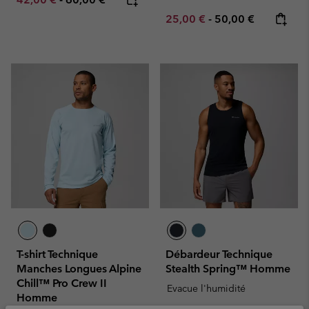
Minimum sale price:
Maximum price:
25,00 €
-
50,00 €
T-shirt Technique
Débardeur Technique
Manches Longues Alpine
Stealth Spring™ Homme
Chill™ Pro Crew II
Evacue l'humidité
Homme