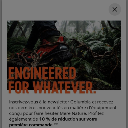
Minimum sale price:
Maximum price:
Rafraîchissant
32,00 €
-
40,00 €
Minimum sale price:
Maximum sale price:
Regular price:
38,00 €
-
44,00 €
55,00 €
Inscrivez-vous à la newsletter Columbia et recevez
nos dernières nouveautés en matière d’équipement
conçu pour faire hésiter Mère Nature. Profitez
T-shirt Technique
T-shirt Tissé Chill Creek™
également de
10 % de réduction sur votre
Manches Longues PFG
Homme
première commande
.**
Uncharted™ Homme