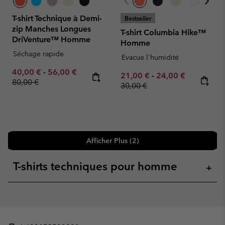
T-shirt Technique à Demi-
Bestseller
zip Manches Longues
T-shirt Columbia Hike™
DriVenture™ Homme
Homme
Séchage rapide
Evacue l'humidité
Minimum sale price:
Maximum sale price:
Regular price:
40,00 €
-
56,00 €
Minimum sale price:
Maximum sale pric
Regular pr
21,00 €
-
24,00 €
80,00 €
30,00 €
Afficher Plus (2)
T-shirts techniques pour homme
+