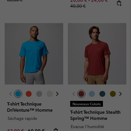
20,00 €
-
24,00 €
40,00 €
T-shirt Technique
Nouveaux Coloris
DriVenture™ Homme
T-shirt Technique Stealth
Spring™ Homme
Séchage rapide
Evacue l'humidité
Minimum sale price:
Maximum price:
42,00 €
-
60,00 €