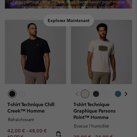
l'équipement : tout ce que vous devez savoir pour mieux
randonner, plus longtemps et en toute sérénité.
Explorez Maintenant
T-shirt Technique Chill
T-shirt Technique
Creek™ Homme
Graphique Parsons
Point™ Homme
Rafraîchissant
Evacue l'humidité
Minimum sale price:
Maximum sale price:
Regular price:
42,00 €
-
48,00 €
60,00 €
Minimum sale price:
Maximum sale pric
Regular pr