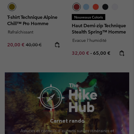
T-shirt Technique Alpine
Nouveaux Coloris
Chill™ Pro Homme
Haut Demi-zip Technique
Stealth Spring™ Homme
Rafraîchissant
Evacue l'humidité
Sale price:
Regular price:
20,00 €
40,00 €
Minimum sale price:
Maximum price:
32,00 €
-
65,00 €
Carnet rando
Astuces et conseils d'experts sur les itinéraires et