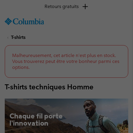
Retours gratuits
SKIP
Columbia
TO
Sportswear
CONTENT
T-shirts
SKIP
TO
MAIN
NAV
Malheureusement, cet article n'est plus en stock.
Vous trouverez peut être votre bonheur parmi ces
SKIP
options.
TO
SEARCH
T-shirts techniques Homme
Chaque fil porte
l’innovation