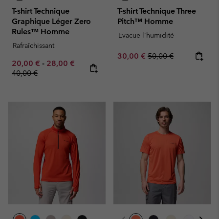
T-shirt Technique
T-shirt Technique Three
Graphique Léger Zero
Pitch™ Homme
Rules™ Homme
Evacue l'humidité
Rafraîchissant
Sale price:
Regular price:
30,00 €
50,00 €
Minimum sale price:
Maximum sale price:
Regular price:
20,00 €
-
28,00 €
40,00 €