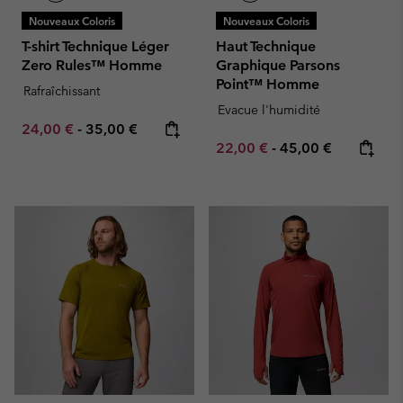
Nouveaux Coloris
Nouveaux Coloris
T-shirt Technique Léger
Haut Technique
Zero Rules™ Homme
Graphique Parsons
Point™ Homme
Rafraîchissant
Evacue l'humidité
Minimum sale price:
Maximum price:
24,00 €
-
35,00 €
Minimum sale price:
Maximum price:
22,00 €
-
45,00 €