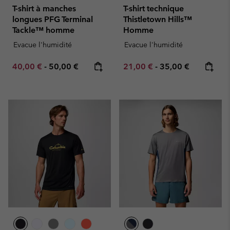
T-shirt à manches
T-shirt technique
longues PFG Terminal
Thistletown Hills™
Tackle™ homme
Homme
Evacue l'humidité
Evacue l'humidité
Minimum sale price:
Maximum price:
Minimum sale price:
Maximum price:
40,00 €
-
50,00 €
21,00 €
-
35,00 €