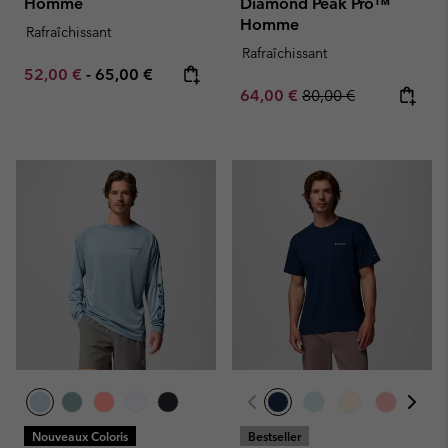
Homme
Diamond Peak Pro™
Homme
Rafraîchissant
Rafraîchissant
Minimum sale price:
Maximum price:
52,00 €
-
65,00 €
Sale price:
Regular price:
64,00 €
80,00 €
Nouveaux Coloris
Bestseller