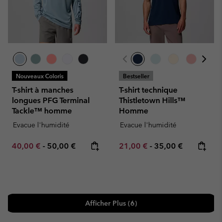
Nouveaux Coloris
Bestseller
T-shirt à manches
T-shirt technique
longues PFG Terminal
Thistletown Hills™
Tackle™ homme
Homme
Evacue l'humidité
Evacue l'humidité
Minimum sale price:
Maximum price:
Minimum sale price:
Maximum price:
40,00 €
-
50,00 €
21,00 €
-
35,00 €
Afficher Plus (6)