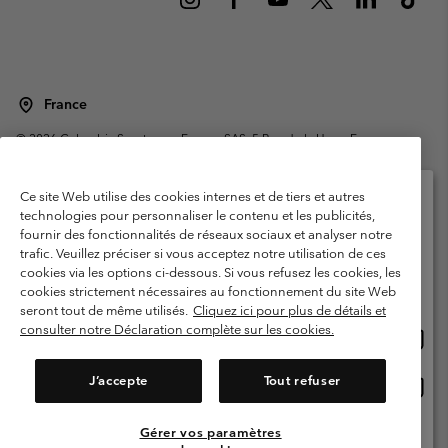
France
©
2026
Columbia Sportswear Europe SAS. 5 Rue de la Haye, Espace
Européen de l'entreprise 67300 Schiltigheim, France. Tous droits réservés.
Conditions d'utilisation
Conditions Générales de Vente
Ce site Web utilise des cookies internes et de tiers et autres
Garanties Légales
Politique de confidentialité
technologies pour personnaliser le contenu et les publicités,
fournir des fonctionnalités de réseaux sociaux et analyser notre
Veuillez sélectionner votre pays d’expédition et
Conditions d'utilisation - Membres
trafic. Veuillez préciser si vous acceptez notre utilisation de ces
votre langue
cookies via les options ci-dessous. Si vous refusez les cookies, les
Conditions D'utilisation - Contenu généré par l'utilisateur
Impressum
Achats en ligne disponibles
cookies strictement nécessaires au fonctionnement du site Web
Cookies
Public CBCR
seront tout de même utilisés.
Cliquez ici pour plus de détails et
consulter notre Déclaration complète sur les cookies.
Achat
United States
en
Service client: Lun - Sam de 9h à 13h et de 14h à 18h
(+)33159500000
ligne
J’accepte
Tout refuser
Achat
France
dispon
en
ligne
Gérer vos paramètres
Voir Tous Les Pays
dispon