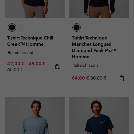
T-shirt Technique Chill
T-shirt Technique
Creek™ Homme
Manches Longues
Diamond Peak Pro™
Rafraîchissant
Homme
Minimum sale price:
Maximum sale price:
Regular price:
42,00 €
-
48,00 €
Rafraîchissant
60,00 €
Sale price:
Regular price:
64,00 €
80,00 €