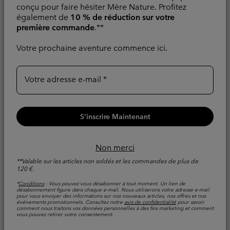
conçu pour faire hésiter Mère Nature. Profitez
également de
10 % de réduction sur votre
première commande
.**
Débardeur Technique
T-shirt Technique
Votre prochaine aventure commence ici.
Stealth Spring™ Homme
Manches Longues Alpine
Chill™ Pro Crew II
Evacue l'humidité
Homme
Votre adresse e-mail
Minimum sale price:
Maximum price:
32,00 €
-
40,00 €
Rafraîchissant
Sale price:
Regular price:
38,00 €
55,00 €
S'inscrire Maintenant
Non merci
**Valable sur les articles non soldés et les commandes de plus de
120 €.
*
Conditions
: Vous pouvez vous désabonner à tout moment. Un lien de
désabonnement figure dans chaque e-mail. Nous utiliserons votre adresse e-mail
pour vous envoyer des informations sur nos nouveaux articles, nos offres et nos
événements promotionnels. Consultez notre
avis de confidentialité
pour savoir
comment nous traitons vos données personnelles à des fins marketing et comment
vous pouvez retirer votre consentement.