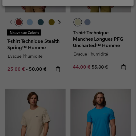
T-shirt Technique
Nouveaux Coloris
Manches Longues PFG
T-shirt Technique Stealth
Uncharted™ Homme
Spring™ Homme
Evacue l'humidité
Evacue l'humidité
Sale price:
Regular price:
44,00 €
55,00 €
Minimum sale price:
Maximum price:
25,00 €
-
50,00 €