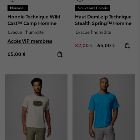
Nouveau
Nouveaux Coloris
Hoodie Technique Wild
Haut Demi-zip Technique
Cast™ Camp Homme
Stealth Spring™ Homme
Evacue l'humidité
Evacue l'humidité
Accès VIP membres
Minimum sale price:
Maximum price:
32,00 €
-
65,00 €
Regular price:
65,00 €