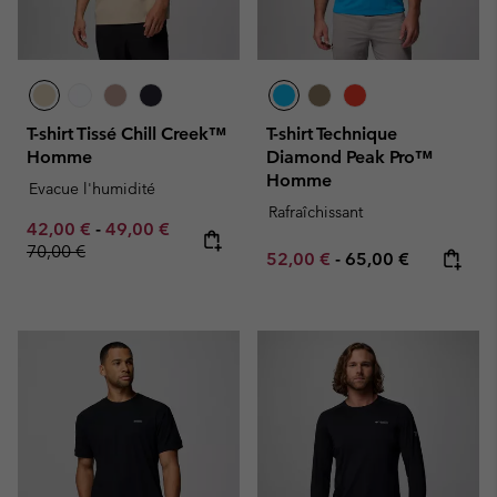
T-shirt Tissé Chill Creek™
T-shirt Technique
Homme
Diamond Peak Pro™
Homme
Evacue l'humidité
Rafraîchissant
Minimum sale price:
Maximum sale price:
Regular price:
42,00 €
-
49,00 €
70,00 €
Minimum sale price:
Maximum price:
52,00 €
-
65,00 €