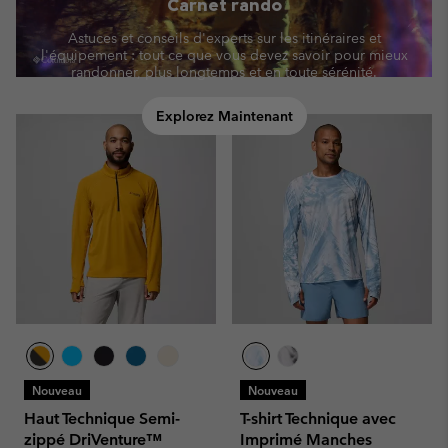
Carnet rando
Astuces et conseils d'experts sur les itinéraires et
l'équipement : tout ce que vous devez savoir pour mieux
randonner, plus longtemps et en toute sérénité.
Explorez Maintenant
Nouveau
Nouveau
Haut Technique Semi-
T-shirt Technique avec
zippé DriVenture™
Imprimé Manches