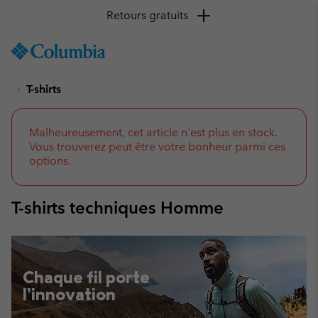
Retours gratuits
SKIP
Columbia
TO
Sportswear
CONTENT
T-shirts
SKIP
TO
MAIN
NAV
Malheureusement, cet article n'est plus en stock.
Vous trouverez peut être votre bonheur parmi ces
SKIP
options.
TO
SEARCH
T-shirts techniques Homme
Chaque fil porte
l’innovation