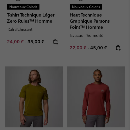
Nouveaux Coloris
Nouveaux Coloris
T-shirt Technique Léger
Haut Technique
Zero Rules™ Homme
Graphique Parsons
Point™ Homme
Rafraîchissant
Evacue l'humidité
Minimum sale price:
Maximum price:
24,00 €
-
35,00 €
Minimum sale price:
Maximum price:
22,00 €
-
45,00 €