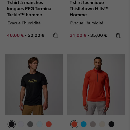
T-shirt à manches
T-shirt technique
longues PFG Terminal
Thistletown Hills™
Tackle™ homme
Homme
Evacue l'humidité
Evacue l'humidité
Minimum sale price:
Maximum price:
Minimum sale price:
Maximum price:
40,00 €
-
50,00 €
21,00 €
-
35,00 €