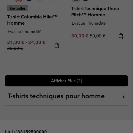
T-shirt Technique Three
Bestseller
Pitch™ Homme
T-shirt Columbia Hike™
Homme
Evacue l'humidité
Evacue l'humidité
Sale price:
Regular price:
30,00 €
50,00 €
Minimum sale price:
Maximum sale price:
Regular price:
21,00 €
-
24,00 €
30,00 €
Afficher Plus (2)
T-shirts techniques pour homme
+
(+)33159500000