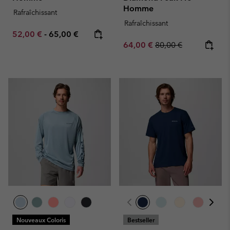
Homme
Rafraîchissant
Rafraîchissant
Minimum sale price:
Maximum price:
52,00 €
-
65,00 €
Sale price:
Regular price:
64,00 €
80,00 €
Nouveaux Coloris
Bestseller