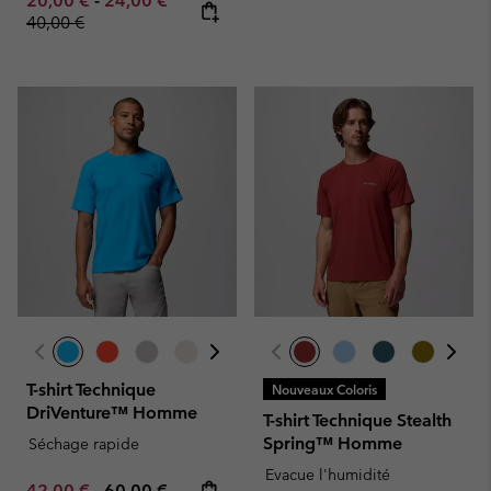
20,00 €
-
24,00 €
40,00 €
T-shirt Technique
Nouveaux Coloris
DriVenture™ Homme
T-shirt Technique Stealth
Spring™ Homme
Séchage rapide
Evacue l'humidité
Minimum sale price:
Maximum price:
42,00 €
-
60,00 €