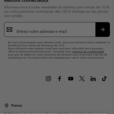
Restons connecté(e)s
Abonnez-vous à notre newsletter et obtenez une remise de 10 %
sur votre première commande dès 120 € d’achats sur les articles
non soldés.
Inscription
par
e-
S’abo
mail
En nous communiquant votre adresse e-mail, vous vous inscrivez à notre newsletter et
bénéficiez d’une remise de bienvenue de 10 %.
Nous utiliserons votre adresse e-mail pour vous tenir informé(e) des nouveautés,
offres et événements promotionnels. Consultez notre
politique de confidentialité
pour plus de détails sur notre traitement des données vous concernant à des fins de
marketing et sur les moyens dont vous disposez pour retirer votre consentement.
France
©
2026
Columbia Sportswear Europe SAS. 5 Rue de la Haye, Espace