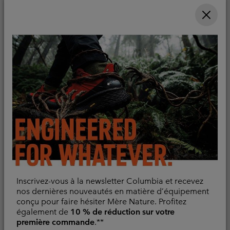
Minimum sale price:
Maximum sale pric
Regular pr
42,00 €
-
48,00 €
Rafraîchissant
60,00 €
Sale price:
Regular price:
38,00 €
55,00 €
Inscrivez-vous à la newsletter Columbia et recevez
nos dernières nouveautés en matière d’équipement
conçu pour faire hésiter Mère Nature. Profitez
T-shirt Technique
T-shirt Tissé Chill Creek™
également de
10 % de réduction sur votre
Manches Longues PFG
Homme
première commande
.**
Uncharted™ Homme
Evacue l'humidité