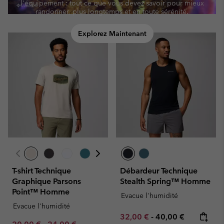
l'équipement : tout ce que vous devez savoir pour mieux
randonner, plus longtemps et en toute sérénité.
Explorez Maintenant
T-shirt Technique
Débardeur Technique
Graphique Parsons
Stealth Spring™ Homme
Point™ Homme
Evacue l'humidité
Evacue l'humidité
Minimum sale price:
Maximum price:
32,00 €
-
40,00 €
Minimum sale price:
Maximum sale price:
Regular price: