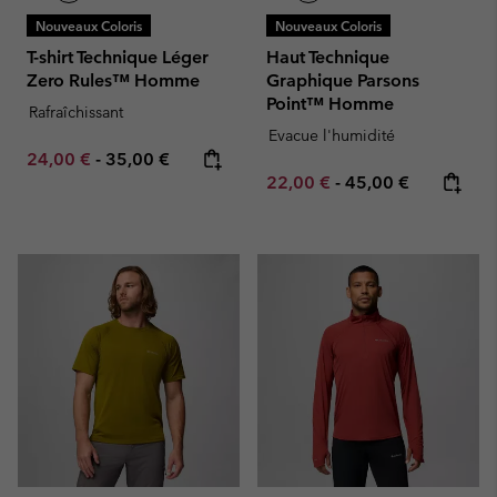
Nouveaux Coloris
Nouveaux Coloris
T-shirt Technique Léger
Haut Technique
Zero Rules™ Homme
Graphique Parsons
Point™ Homme
Rafraîchissant
Evacue l'humidité
Minimum sale price:
Maximum price:
24,00 €
-
35,00 €
Minimum sale price:
Maximum price:
22,00 €
-
45,00 €