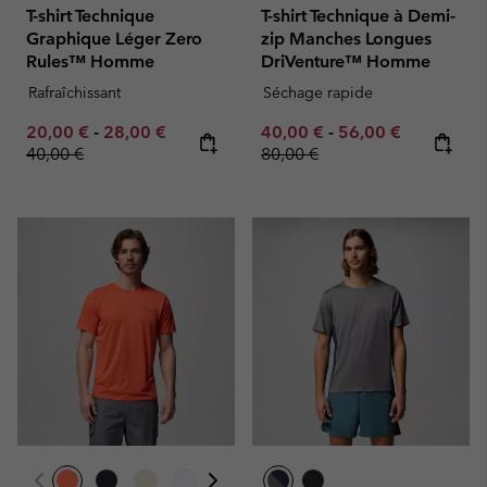
T-shirt Technique
T-shirt Technique à Demi-
Graphique Léger Zero
zip Manches Longues
Rules™ Homme
DriVenture™ Homme
Rafraîchissant
Séchage rapide
Minimum sale price:
Maximum sale price:
Regular price:
Minimum sale price:
Maximum sale pric
Regular pr
20,00 €
-
28,00 €
40,00 €
-
56,00 €
40,00 €
80,00 €