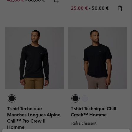
Minimum sale price:
Maximum price:
25,00 €
-
50,00 €
T-shirt Technique
T-shirt Technique Chill
Manches Longues Alpine
Creek™ Homme
Chill™ Pro Crew II
Rafraîchissant
Homme