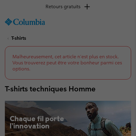
Retours gratuits
SKIP
Columbia
TO
Sportswear
CONTENT
T-shirts
SKIP
TO
MAIN
NAV
Malheureusement, cet article n'est plus en stock.
Vous trouverez peut être votre bonheur parmi ces
SKIP
options.
TO
SEARCH
T-shirts techniques Homme
Chaque fil porte
l’innovation