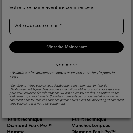
Evacue l'humidité
Votre prochaine aventure commence ici.
Minimum sale price:
Maximum sale pric
Regular pr
42,00 €
-
49,00 €
70,00 €
Sale price:
Regular price:
44,00 €
55,00 €
Votre adresse e-mail
S'inscrire Maintenant
Non merci
**Valable sur les articles non soldés et les commandes de plus de
120 €.
*
Conditions
: Vous pouvez vous désabonner à tout moment. Un lien de
désabonnement figure dans chaque e-mail. Nous utiliserons votre adresse e-mail
pour vous envoyer des informations sur nos nouveaux articles, nos offres et nos
événements promotionnels. Consultez notre
avis de confidentialité
pour savoir
comment nous traitons vos données personnelles à des fins marketing et comment
vous pouvez retirer votre consentement.
T-shirt Technique
T-shirt Technique
Diamond Peak Pro™
Manches Longues
Homme
Diamond Peak Pro™