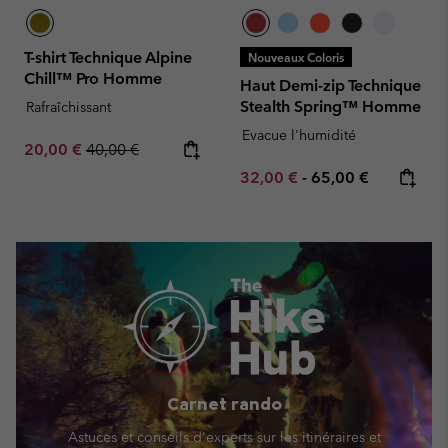
T-shirt Technique Alpine
Nouveaux Coloris
Chill™ Pro Homme
Haut Demi-zip Technique
Stealth Spring™ Homme
Rafraîchissant
Evacue l'humidité
Sale price:
Regular price:
20,00 €
40,00 €
Minimum sale price:
Maximum price:
32,00 €
-
65,00 €
Carnet rando
Astuces et conseils d'experts sur les itinéraires et