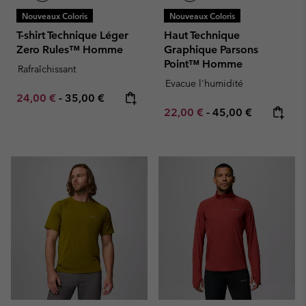
Nouveaux Coloris
Nouveaux Coloris
T-shirt Technique Léger
Haut Technique
Zero Rules™ Homme
Graphique Parsons
Point™ Homme
Rafraîchissant
Evacue l'humidité
Minimum sale price:
Maximum price:
24,00 €
-
35,00 €
Minimum sale price:
Maximum price:
22,00 €
-
45,00 €