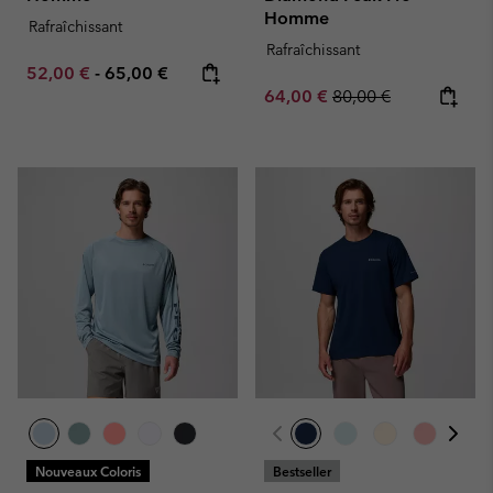
Homme
Rafraîchissant
Rafraîchissant
Minimum sale price:
Maximum price:
52,00 €
-
65,00 €
Sale price:
Regular price:
64,00 €
80,00 €
Nouveaux Coloris
Bestseller