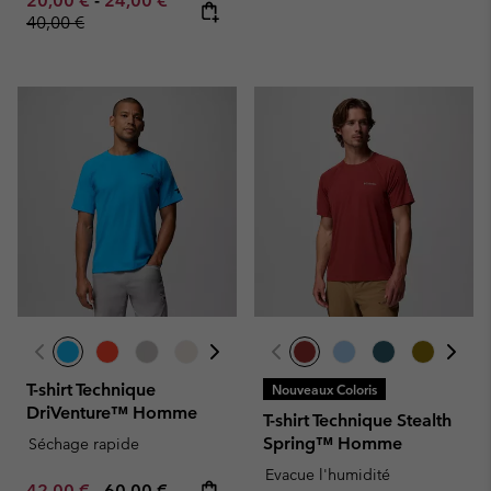
20,00 €
-
24,00 €
40,00 €
T-shirt Technique
Nouveaux Coloris
DriVenture™ Homme
T-shirt Technique Stealth
Spring™ Homme
Séchage rapide
Evacue l'humidité
Minimum sale price:
Maximum price:
42,00 €
-
60,00 €