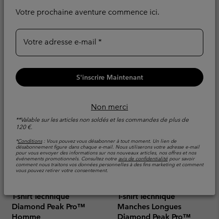
Evacue l'humidité
Votre prochaine aventure commence ici.
Minimum sale price:
Maximum sale pric
Regular pr
42,00 €
-
49,00 €
70,00 €
Sale price:
Regular price:
44,00 €
55,00 €
Votre adresse e-mail
S'inscrire Maintenant
Non merci
**Valable sur les articles non soldés et les commandes de plus de
120 €.
*
Conditions
: Vous pouvez vous désabonner à tout moment. Un lien de
désabonnement figure dans chaque e-mail. Nous utiliserons votre adresse e-mail
pour vous envoyer des informations sur nos nouveaux articles, nos offres et nos
événements promotionnels. Consultez notre
avis de confidentialité
pour savoir
comment nous traitons vos données personnelles à des fins marketing et comment
vous pouvez retirer votre consentement.
T-shirt Technique
T-shirt Technique
Diamond Peak Pro™
Manches Longues
Homme
Diamond Peak Pro™