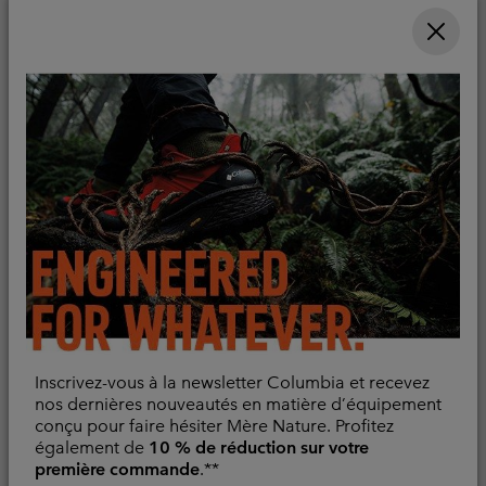
Minimum sale price:
Maximum sale pric
Regular pr
42,00 €
-
48,00 €
Rafraîchissant
60,00 €
Sale price:
Regular price:
38,00 €
55,00 €
Inscrivez-vous à la newsletter Columbia et recevez
nos dernières nouveautés en matière d’équipement
conçu pour faire hésiter Mère Nature. Profitez
T-shirt Technique
T-shirt Tissé Chill Creek™
également de
10 % de réduction sur votre
Manches Longues PFG
Homme
première commande
.**
Uncharted™ Homme
Evacue l'humidité