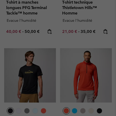
T-shirt à manches
T-shirt technique
longues PFG Terminal
Thistletown Hills™
Tackle™ homme
Homme
Evacue l'humidité
Evacue l'humidité
Minimum sale price:
Maximum price:
Minimum sale price:
Maximum price:
40,00 €
-
50,00 €
21,00 €
-
35,00 €