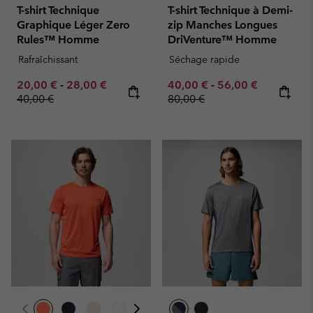
T-shirt Technique
T-shirt Technique à Demi-
Graphique Léger Zero
zip Manches Longues
Rules™ Homme
DriVenture™ Homme
Rafraîchissant
Séchage rapide
Minimum sale price:
Maximum sale price:
Regular price:
Minimum sale price:
Maximum sale pric
Regular pr
20,00 €
-
28,00 €
40,00 €
-
56,00 €
40,00 €
80,00 €