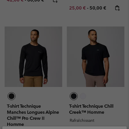
Minimum sale price:
Maximum price:
25,00 €
-
50,00 €
T-shirt Technique
T-shirt Technique Chill
Manches Longues Alpine
Creek™ Homme
Chill™ Pro Crew II
Rafraîchissant
Homme