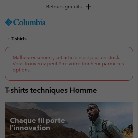
Retours gratuits
SKIP
Columbia
TO
Sportswear
CONTENT
T-shirts
SKIP
TO
MAIN
NAV
Malheureusement, cet article n'est plus en stock.
Vous trouverez peut être votre bonheur parmi ces
SKIP
options.
TO
SEARCH
T-shirts techniques Homme
Chaque fil porte
l’innovation