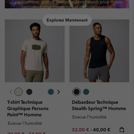
l'équipement : tout ce que vous devez savoir pour mieux
randonner, plus longtemps et en toute sérénité.
Explorez Maintenant
T-shirt Technique
Débardeur Technique
Graphique Parsons
Stealth Spring™ Homme
Point™ Homme
Evacue l'humidité
Evacue l'humidité
Minimum sale price:
Maximum price:
32,00 €
-
40,00 €
Minimum sale price:
Maximum sale price:
Regular price: