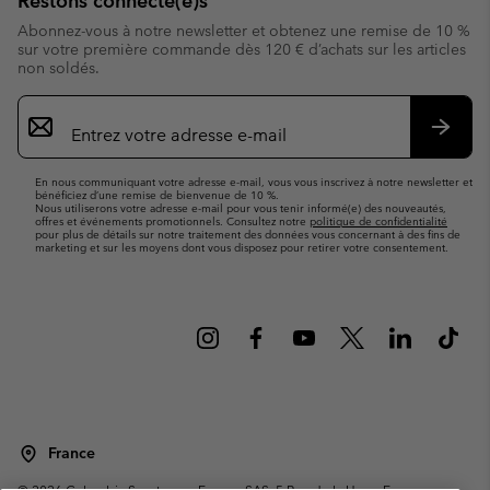
Restons connecté(e)s
Abonnez-vous à notre newsletter et obtenez une remise de 10 %
sur votre première commande dès 120 € d’achats sur les articles
non soldés.
Inscription
par
e-
S’abo
mail
En nous communiquant votre adresse e-mail, vous vous inscrivez à notre newsletter et
bénéficiez d’une remise de bienvenue de 10 %.
Nous utiliserons votre adresse e-mail pour vous tenir informé(e) des nouveautés,
offres et événements promotionnels. Consultez notre
politique de confidentialité
pour plus de détails sur notre traitement des données vous concernant à des fins de
marketing et sur les moyens dont vous disposez pour retirer votre consentement.
France
©
2026
Columbia Sportswear Europe SAS. 5 Rue de la Haye, Espace