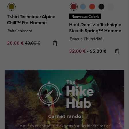
T-shirt Technique Alpine
Nouveaux Coloris
Chill™ Pro Homme
Haut Demi-zip Technique
Stealth Spring™ Homme
Rafraîchissant
Evacue l'humidité
Sale price:
Regular price:
20,00 €
40,00 €
Minimum sale price:
Maximum price:
32,00 €
-
65,00 €
Carnet rando
Astuces et conseils d'experts sur les itinéraires et