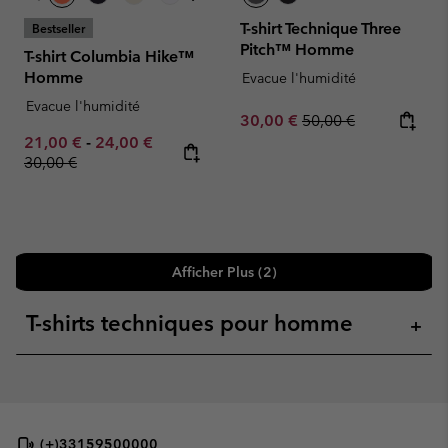
T-shirt Technique Three
Bestseller
Pitch™ Homme
T-shirt Columbia Hike™
Homme
Evacue l'humidité
Evacue l'humidité
Sale price:
Regular price:
30,00 €
50,00 €
Minimum sale price:
Maximum sale price:
Regular price:
21,00 €
-
24,00 €
30,00 €
Afficher Plus (2)
T-shirts techniques pour homme
+
(+)33159500000