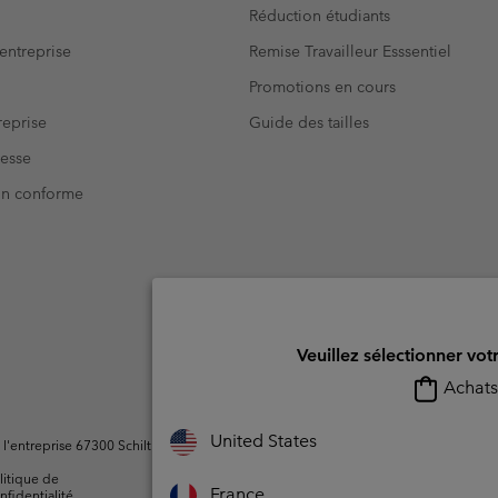
Réduction étudiants
entreprise
Remise Travailleur Esssentiel
Promotions en cours
eprise
Guide des tailles
resse
Non conforme
Veuillez sélectionner vot
Achats 
United States
ntreprise 67300 Schiltigheim, France. Tous droits réservés.
litique de
Conditions d'utilisation -
Conditions D'util
France
nfidentialité
Membres
l'utilisateur