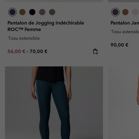
Pantalon de Jogging Indéchirable
Pantalon J
ROC™ Femme
Tissu extensib
Tissu extensible
Regular pric
90,00 €
Minimum sale price:
Maximum price:
56,00 €
-
70,00 €