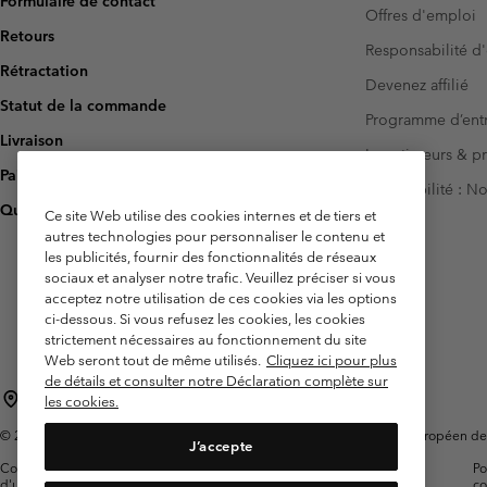
Formulaire de contact
Offres d'emploi
Retours
Responsabilité d'
Rétractation
Devenez affilié
Statut de la commande
Programme d’entr
Livraison
Investisseurs & p
Paiement
Accessibilité : 
Questions fréquentes
Ce site Web utilise des cookies internes et de tiers et
autres technologies pour personnaliser le contenu et
les publicités, fournir des fonctionnalités de réseaux
sociaux et analyser notre trafic. Veuillez préciser si vous
acceptez notre utilisation de ces cookies via les options
ci-dessous. Si vous refusez les cookies, les cookies
strictement nécessaires au fonctionnement du site
Web seront tout de même utilisés.
Cliquez ici pour plus
de détails et consulter notre Déclaration complète sur
France
les cookies.
©
2026
Columbia Sportswear Europe SAS. 5 Rue de la Haye, Espace Européen de l'e
J’accepte
Conditions
Conditions Générales de
Garanties
Po
d'utilisation
Vente
Légales
co