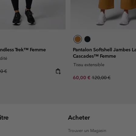
undless Trek™ Femme
Pantalon Softshell Jambes L
Cascades™ Femme
dité
Tissu extensible
lar price:
00 €
Sale price:
Regular price:
60,00 €
120,00 €
tre
Acheter
Trouver un Magasin