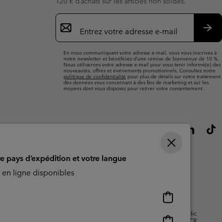
120 € d’achats sur les articles non soldés.
Inscription
par
e-
S’a
mail
En nous communiquant votre adresse e-mail, vous vous inscrivez à
notre newsletter et bénéficiez d’une remise de bienvenue de 10 %.
Nous utiliserons votre adresse e-mail pour vous tenir informé(e) des
nouveautés, offres et événements promotionnels. Consultez notre
politique de confidentialité
pour plus de détails sur notre traitement
des données vous concernant à des fins de marketing et sur les
moyens dont vous disposez pour retirer votre consentement.
re pays d’expédition et votre langue
en ligne disponibles
Achats
en
isation - Contenu généré par
Impressum
Cookies
Public
ligne
Achats
CBCR