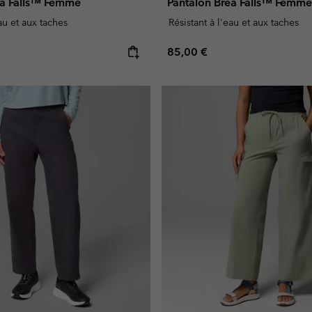
ea Falls™ Femme
Pantalon Brea Falls™ Femme
eau et aux taches
Résistant à l'eau et aux taches
e:
Regular price:
85,00 €