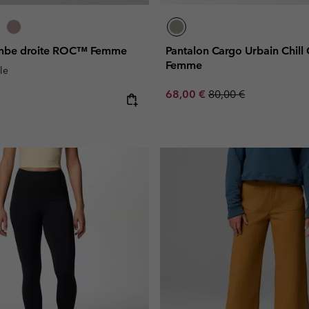
ambe droite ROC™ Femme
Pantalon Cargo Urbain Chil
Femme
le
Sale price:
Regular price:
68,00 €
80,00 €
e: