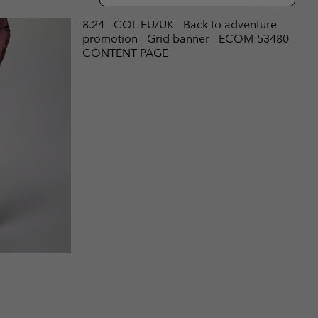
ours de cou
ours de cou
Guide Des Articles Imperméables
Guide Des Articles Imperméables
8.24 - COL EU/UK - Back to adventure
i & d'hiver
i & d'Hiver
promotion - Grid banner - ECOM-53480 -
CONTENT PAGE
 grandes tailles
articles femme
articles homme