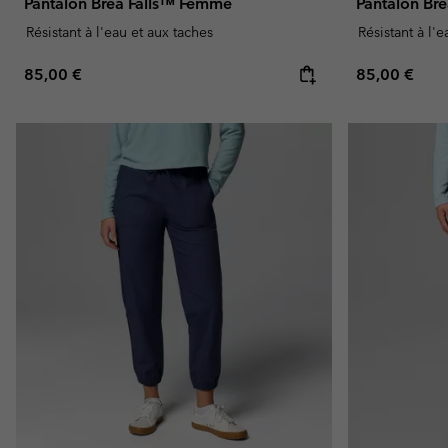
Pantalon Brea Falls™ Femme
Pantalon Br
Résistant à l'eau et aux taches
Résistant à l'
Regular price:
Regular pric
85,00 €
85,00 €