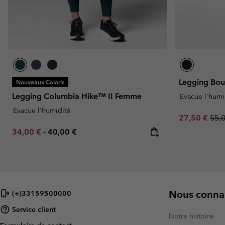
Legging Bo
Nouveaux Coloris
Legging Columbia Hike™ II Femme
Evacue l'humi
Evacue l'humidité
Sale price:
Regu
27,50 €
55,
Minimum sale price:
Maximum price:
34,00 €
-
40,00 €
Nous connai
(+)33159500000
Service client
Notre histoire