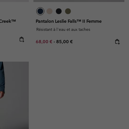
l Creek™
Pantalon Leslie Falls™ II Femme
Résistant à l'eau et aux taches
Minimum sale price:
Maximum price:
68,00 €
-
85,00 €