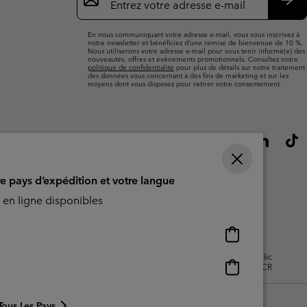
par
e-
S’a
mail
En nous communiquant votre adresse e-mail, vous vous inscrivez à
notre newsletter et bénéficiez d’une remise de bienvenue de 10 %.
Nous utiliserons votre adresse e-mail pour vous tenir informé(e) des
nouveautés, offres et événements promotionnels. Consultez notre
politique de confidentialité
pour plus de détails sur notre traitement
des données vous concernant à des fins de marketing et sur les
moyens dont vous disposez pour retirer votre consentement.
re pays d’expédition et votre langue
en ligne disponibles
Achats
en
isation - Contenu généré par
Impressum
Cookies
Public
ligne
Achats
CBCR
disponibles
en
ligne
Tous Les Pays
disponibles