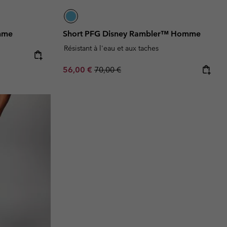
mme
Short PFG Disney Rambler™ Homme
Résistant à l'eau et aux taches
e:
ice:
Sale price:
Regular price:
56,00 €
70,00 €