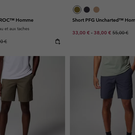
er ROC™ Homme
Short PFG Uncharted™ Ho
eau et aux taches
Minimum sale price:
Maximum sale pric
Regular pr
33,00 €
-
38,00 €
55,00 €
lar price:
00 €