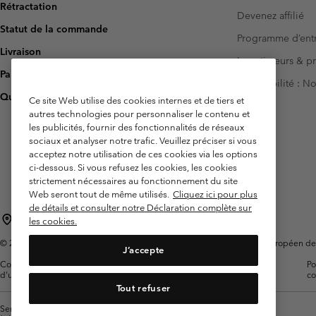
Rétractation
Devenez affilié
Statut de la commande
Programme d’entr
Livraison
Investisseurs & p
Paiement
Accessibilité : 
Questions fréquentes
Ce site Web utilise des cookies internes et de tiers et
autres technologies pour personnaliser le contenu et
les publicités, fournir des fonctionnalités de réseaux
sociaux et analyser notre trafic. Veuillez préciser si vous
acceptez notre utilisation de ces cookies via les options
ci-dessous. Si vous refusez les cookies, les cookies
strictement nécessaires au fonctionnement du site
Web seront tout de même utilisés.
Cliquez ici pour plus
de détails et consulter notre Déclaration complète sur
France
les cookies.
©
2026
Columbia Sportswear Europe SAS. 5 Rue de la Haye, Espace Européen de l'e
J’accepte
Conditions
Conditions Générales de
Garanties
Po
d'utilisation
Vente
Légales
co
Tout refuser
Service client: Lun - Sam de 9h à 13h et de 14h à 18h