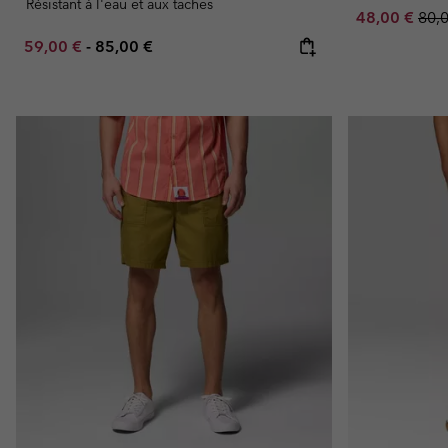
Résistant à l'eau et aux taches
Sale price:
Regu
48,00 €
80,
Minimum sale price:
Maximum price:
59,00 €
-
85,00 €