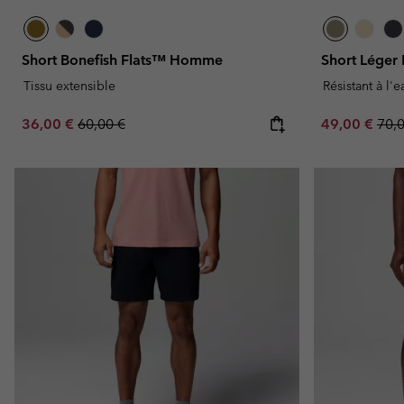
Short Bonefish Flats™ Homme
Short Lég
Tissu extensible
Résistant à l'
Sale price:
Regular price:
Sale price:
Regu
36,00 €
60,00 €
49,00 €
70,