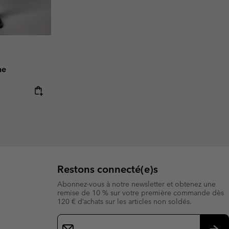
me
e:
ice:
Restons connecté(e)s
Abonnez-vous à notre newsletter et obtenez une
remise de 10 % sur votre première commande dès
120 € d’achats sur les articles non soldés.
Inscription