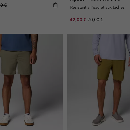
lar price:
00 €
Résistant à l'eau et aux taches
Sale price:
Regular price:
42,00 €
70,00 €