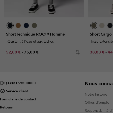
Short Technique ROC™ Homme
Short Carg
Résistant à l'eau et aux taches
Tissu extensib
Minimum sale price:
Maximum price:
Minimum sal
Ma
52,00 €
-
75,00 €
38,00 €
-
44
Nous connai
(+)33159500000
Service client
Notre histoire
Formulaire de contact
Offres d'emploi
Retours
Responsabilité d'