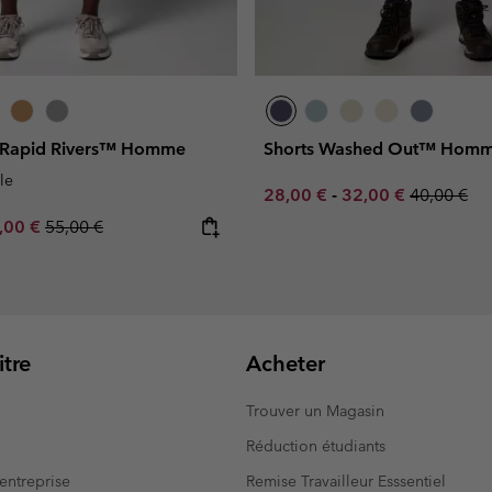
o Rapid Rivers™ Homme
Shorts Washed Out™ Hom
le
Minimum sale price:
Maximum sale pric
Regular pr
28,00 €
-
32,00 €
40,00 €
e price:
ximum sale price:
Regular price:
,00 €
55,00 €
tre
Acheter
Trouver un Magasin
Réduction étudiants
entreprise
Remise Travailleur Esssentiel