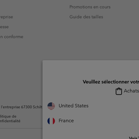
Promotions en cours
eprise
Guide des tailles
resse
Non conforme
Veuillez sélectionner vot
Achats 
United States
ntreprise 67300 Schiltigheim, France. Tous droits réservés.
litique de
Conditions d'utilisation -
Conditions D'util
France
nfidentialité
Membres
l'utilisateur
Voir 