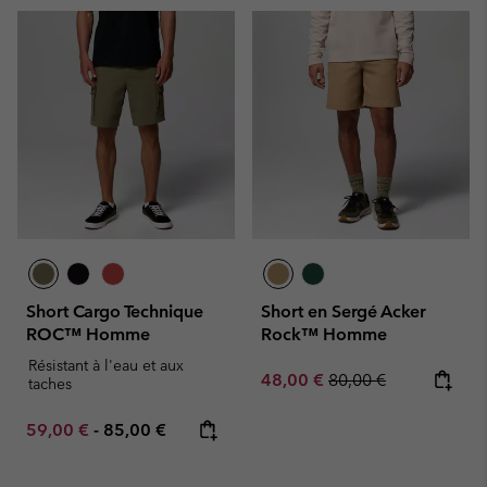
Short Cargo Technique
Short en Sergé Acker
ROC™ Homme
Rock™ Homme
Résistant à l'eau et aux
Sale price:
Regular price:
48,00 €
80,00 €
taches
Minimum sale price:
Maximum price:
59,00 €
-
85,00 €