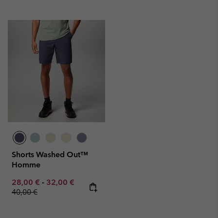
Shorts Washed Out™
Homme
Minimum sale price:
Maximum sale price:
Regular price:
28,00 €
-
32,00 €
40,00 €