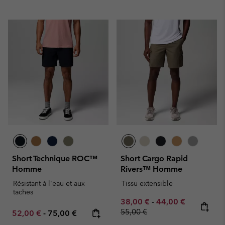
Short Technique ROC™
Short Cargo Rapid
Homme
Rivers™ Homme
Résistant à l'eau et aux
Tissu extensible
taches
Minimum sale price:
Maximum sale pric
Regular pr
38,00 €
-
44,00 €
55,00 €
Minimum sale price:
Maximum price:
52,00 €
-
75,00 €