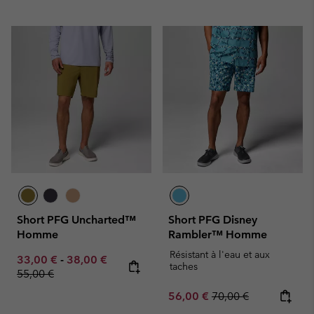
Short PFG Uncharted™
Short PFG Disney
Homme
Rambler™ Homme
Résistant à l'eau et aux
Minimum sale price:
Maximum sale price:
Regular price:
33,00 €
-
38,00 €
taches
55,00 €
Sale price:
Regular price:
56,00 €
70,00 €