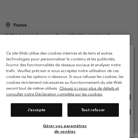
France
©
2026
Columbia Sportswear Europe SAS. 5 Rue de la Haye, Espace
Européen de l'entreprise 67300 Schiltigheim, France. Tous droits réservés.
Conditions d'utilisation
Conditions Générales de Vente
Ce site Web utilise des cookies internes et de tiers et autres
Garanties Légales
Politique de confidentialité
technologies pour personnaliser le contenu et les publicités,
fournir des fonctionnalités de réseaux sociaux et analyser notre
Veuillez sélectionner votre pays d’expédition et
Conditions d'utilisation - Membres
trafic. Veuillez préciser si vous acceptez notre utilisation de ces
votre langue
cookies via les options ci-dessous. Si vous refusez les cookies, les
Conditions D'utilisation - Contenu généré par l'utilisateur
Impressum
Achats en ligne disponibles
cookies strictement nécessaires au fonctionnement du site Web
Cookies
Public CBCR
seront tout de même utilisés.
Cliquez ici pour plus de détails et
consulter notre Déclaration complète sur les cookies.
Achat
United States
en
Service client: Lun - Sam de 9h à 13h et de 14h à 18h
(+)33159500000
ligne
J’accepte
Tout refuser
Achat
France
dispon
en
ligne
Gérer vos paramètres
Voir Tous Les Pays
dispon
de cookies