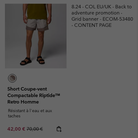
8.24 - COL EU/UK - Back to
adventure promotion -
Grid banner - ECOM-53480
- CONTENT PAGE
Short Coupe-vent
Compactable Riptide™
Retro Homme
Résistant à l'eau et aux
taches
Sale price:
Regular price:
42,00 €
70,00 €