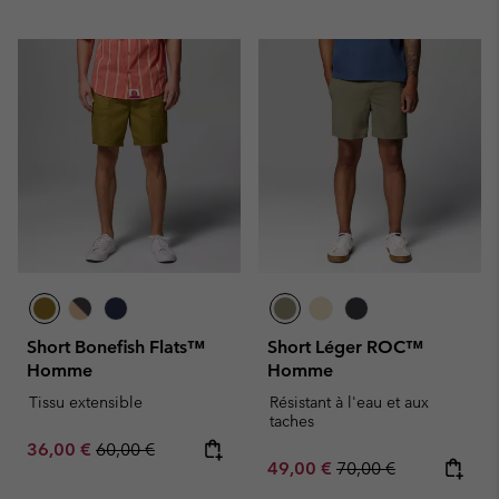
Short Bonefish Flats™
Short Léger ROC™
Homme
Homme
Tissu extensible
Résistant à l'eau et aux
taches
Sale price:
Regular price:
36,00 €
60,00 €
Sale price:
Regular price:
49,00 €
70,00 €