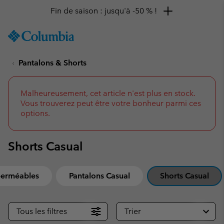
Fin de saison : jusqu'à -50 % !
SKIP
Columbia
TO
Sportswear
CONTENT
Pantalons & Shorts
SKIP
TO
MAIN
NAV
Malheureusement, cet article n'est plus en stock.
Vous trouverez peut être votre bonheur parmi ces
SKIP
options.
TO
SEARCH
Shorts Casual
perméables
Pantalons Casual
Shorts Casual
Tous les filtres
Trier