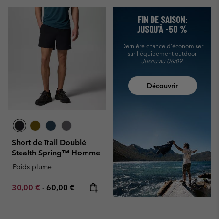
FIN DE SAISON:
JUSQU’À -50 %
Dernière chance d'économiser
sur l'équipement outdoor.
Jusqu'au 06/09.
Découvrir
Short de Trail Doublé
Stealth Spring™ Homme
Poids plume
Minimum sale price:
Maximum price:
30,00 €
-
60,00 €