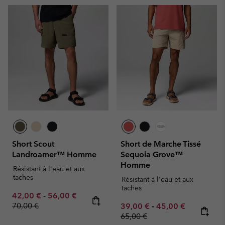
Short Scout
Short de Marche Tissé
Landroamer™ Homme
Sequoia Grove™
Homme
Résistant à l'eau et aux
taches
Résistant à l'eau et aux
taches
Minimum sale price:
Maximum sale price:
Regular price:
42,00 €
-
56,00 €
70,00 €
Minimum sale price:
Maximum sale pric
Regular pr
39,00 €
-
45,00 €
65,00 €