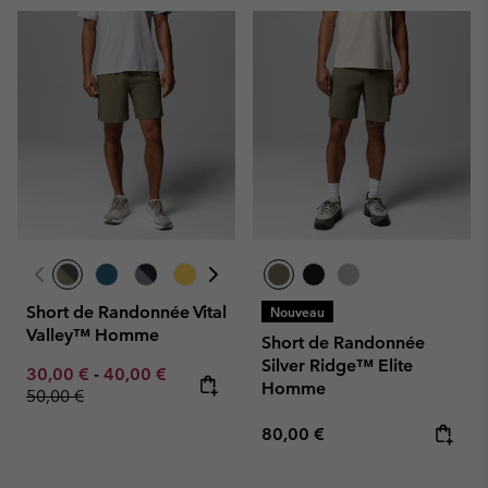
Short de Randonnée Vital
Nouveau
Valley™ Homme
Short de Randonnée
Silver Ridge™ Elite
Minimum sale price:
Maximum sale price:
Regular price:
30,00 €
-
40,00 €
Homme
50,00 €
Regular price:
80,00 €