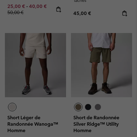
taches
Minimum sale price:
Maximum sale price:
Regular price:
25,00 €
-
40,00 €
50,00 €
Regular price:
45,00 €
Short Léger de
Short de Randonnée
Randonnée Wanoga™
Silver Ridge™ Utility
Homme
Homme