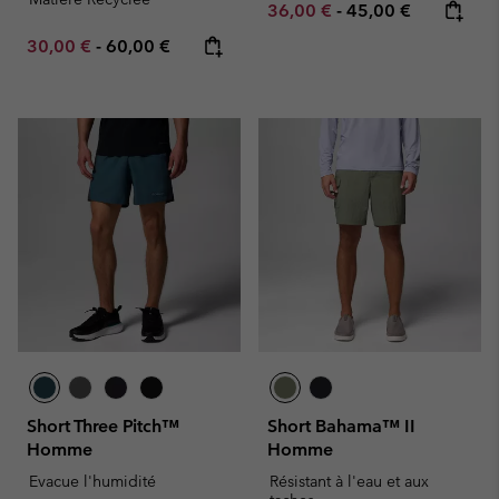
Minimum sale price:
Maximum price:
36,00 €
-
45,00 €
Minimum sale price:
Maximum price:
30,00 €
-
60,00 €
Short Three Pitch™
Short Bahama™ II
Homme
Homme
Evacue l'humidité
Résistant à l'eau et aux