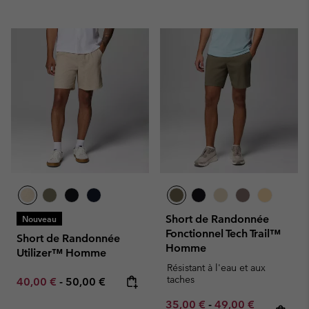
Short de Randonnée
Nouveau
Fonctionnel Tech Trail™
Short de Randonnée
Homme
Utilizer™ Homme
Résistant à l'eau et aux
taches
Minimum sale price:
Maximum price:
40,00 €
-
50,00 €
Minimum sale price:
Maximum sale pric
Regular pr
35,00 €
-
49,00 €