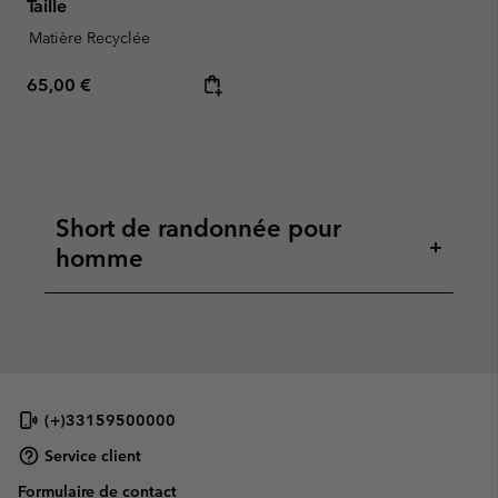
Taille
Matière Recyclée
Regular price:
65,00 €
Short de randonnée pour
+
homme
(+)33159500000
Service client
Formulaire de contact