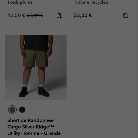
Poids plume
Matière Recyclée
Sale price:
Regular price:
Regular price:
42,50 €
85,00 €
55,00 €
Short de Randonnée
Cargo Silver Ridge™
Utility Homme – Grande