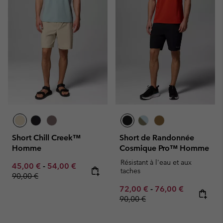
Short Chill Creek™
Short de Randonnée
Homme
Cosmique Pro™ Homme
Résistant à l'eau et aux
Minimum sale price:
Maximum sale price:
Regular price:
45,00 €
-
54,00 €
taches
90,00 €
Minimum sale price:
Maximum sale pric
Regular pr
72,00 €
-
76,00 €
90,00 €