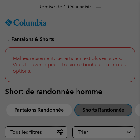
Remise de 10 % à saisir
SKIP
Columbia
TO
Sportswear
CONTENT
Pantalons & Shorts
SKIP
TO
MAIN
NAV
Malheureusement, cet article n'est plus en stock.
Vous trouverez peut être votre bonheur parmi ces
SKIP
options.
TO
SEARCH
Short de randonnée homme
Pantalons Randonnée
Shorts Randonnée
Tous les filtres
Trier