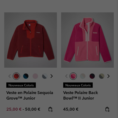
Nouveaux Coloris
Nouveaux Coloris
Veste en Polaire Sequoia
Veste Polaire Back
Grove™ Junior
Bowl™ II Junior
Minimum sale price:
Maximum price:
Regular price:
25,00 €
-
50,00 €
45,00 €