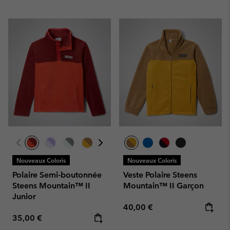
Nouveaux Coloris
Nouveaux Coloris
Polaire Semi-boutonnée
Veste Polaire Steens
Steens Mountain™ II
Mountain™ II Garçon
Junior
Regular price:
40,00 €
Regular price:
35,00 €