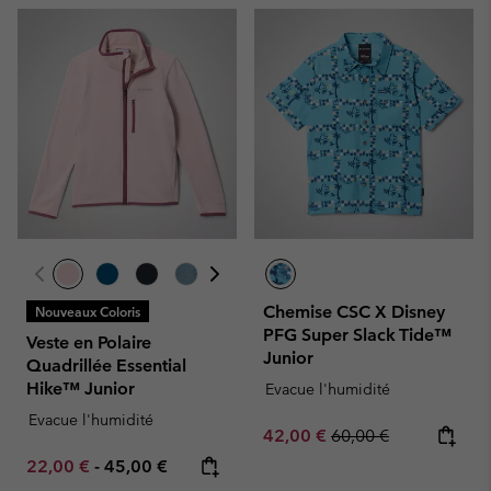
Chemise CSC X Disney
Nouveaux Coloris
PFG Super Slack Tide™
Veste en Polaire
Junior
Quadrillée Essential
Hike™ Junior
Evacue l'humidité
Evacue l'humidité
Sale price:
Regular price:
42,00 €
60,00 €
Minimum sale price:
Maximum price:
22,00 €
-
45,00 €