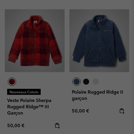
Polaire Rugged Ridge II
Nouveaux Coloris
garçon
Veste Polaire Sherpa
Rugged Ridge™ III
Regular price:
50,00 €
Garçon
Regular price:
50,00 €