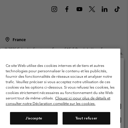
France
©
2026
Columbia Sportswear Europe SAS. 5 Rue de la Haye, Espace
Européen de l'entreprise 67300 Schiltigheim, France. Tous droits réservés.
Conditions d'utilisation
Conditions Générales de Vente
Ce site Web utilise des cookies internes et de tiers et autres
Garanties Légales
Politique de confidentialité
technologies pour personnaliser le contenu et les publicités,
fournir des fonctionnalités de réseaux sociaux et analyser notre
Veuillez sélectionner votre pays d’expédition et
Conditions d'utilisation - Membres
trafic. Veuillez préciser si vous acceptez notre utilisation de ces
votre langue
cookies via les options ci-dessous. Si vous refusez les cookies, les
Conditions D'utilisation - Contenu généré par l'utilisateur
Impressum
Achats en ligne disponibles
cookies strictement nécessaires au fonctionnement du site Web
Cookies
Public CBCR
seront tout de même utilisés.
Cliquez ici pour plus de détails et
consulter notre Déclaration complète sur les cookies.
Achat
United States
en
Service client: Lun - Sam de 9h à 13h et de 14h à 18h
(+)33159500000
ligne
J’accepte
Tout refuser
Achat
France
dispon
en