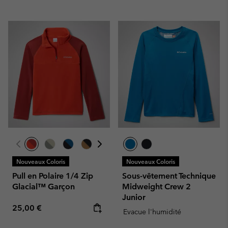
Nouveaux Coloris
Nouveaux Coloris
Pull en Polaire 1/4 Zip
Sous-vêtement Technique
Glacial™ Garçon
Midweight Crew 2
Junior
Regular price:
25,00 €
Evacue l'humidité