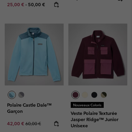
Minimum sale price:
Maximum price:
25,00 €
-
50,00 €
Polaire Castle Dale™
Nouveaux Coloris
Garçon
Veste Polaire Texturée
Jasper Ridge™ Junior
Sale price:
Regular price:
42,00 €
60,00 €
Unisexe