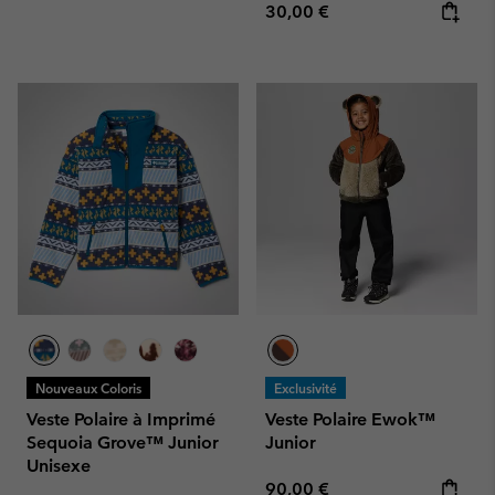
Regular price:
30,00 €
Nouveaux Coloris
Exclusivité
Veste Polaire à Imprimé
Veste Polaire Ewok™
Sequoia Grove™ Junior
Junior
Unisexe
Regular price:
90,00 €