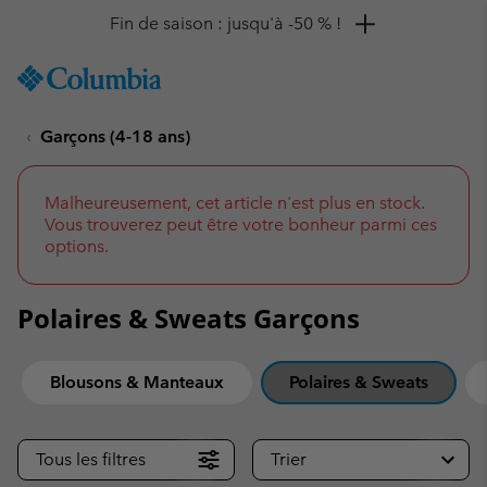
Remise de 10 % à saisir
SKIP
Columbia
TO
Sportswear
CONTENT
Garçons (4-18 ans)
SKIP
TO
MAIN
NAV
Malheureusement, cet article n'est plus en stock.
Vous trouverez peut être votre bonheur parmi ces
SKIP
options.
TO
SEARCH
Polaires & Sweats Garçons
Blousons & Manteaux
Polaires & Sweats
Tous les filtres
Trier