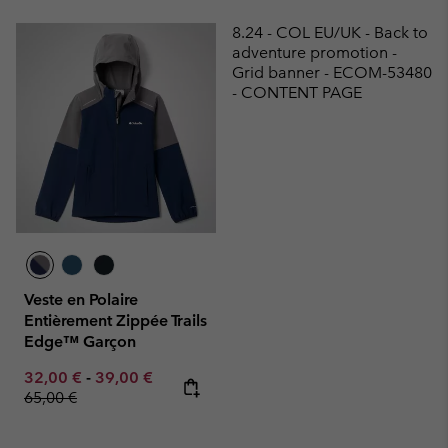
8.24 - COL EU/UK - Back to
adventure promotion -
Grid banner - ECOM-53480
- CONTENT PAGE
Veste en Polaire
Entièrement Zippée Trails
Edge™ Garçon
Minimum sale price:
Maximum sale price:
Regular price:
32,00 €
-
39,00 €
65,00 €