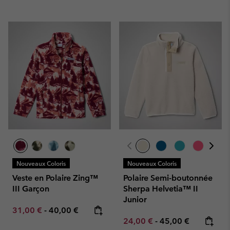
Nouveaux Coloris
Nouveaux Coloris
Veste en Polaire Zing™
Polaire Semi-boutonnée
III Garçon
Sherpa Helvetia™ II
Junior
Minimum sale price:
Maximum price:
31,00 €
-
40,00 €
Minimum sale price:
Maximum price:
24,00 €
-
45,00 €