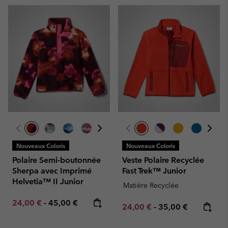
Nouveaux Coloris
Nouveaux Coloris
Polaire Semi-boutonnée
Veste Polaire Recyclée
Sherpa avec Imprimé
Fast Trek™ Junior
Helvetia™ II Junior
Matière Recyclée
Minimum sale price:
Maximum price:
24,00 €
-
45,00 €
Minimum sale price:
Maximum price:
24,00 €
-
35,00 €