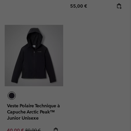
Regular price:
55,00 €
Veste Polaire Technique à
Capuche Arctic Peak™
Junior Unisexe
Sale price:
Regular price:
40,00 €
80,00 €