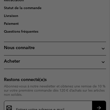
Rétractation
Statut de la commande
Livraison
Paiement
Questions fréquentes
Nous connaitre
Acheter
Restons connecté(e)s
Abonnez-vous à notre newsletter et obtenez une remise de 10 %
sur votre première commande dès 120 € d’achats sur les articles
non soldés.
Inscription
par