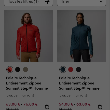
Tous les filtres (1)
Trier
Polaire Technique
Polaire Technique
Entièrement Zippée
Entièrement Zippée
Summit Step™ Homme
Summit Step™ Femme
Evacue l'humidité
Evacue l'humidité
Minimum sale price:
Maximum sale price:
Regular price:
Minimum sale price:
Maximum sale pric
Regular pr
63,00 €
-
76,00 €
54,00 €
-
63,00 €
90,00 €
90,00 €