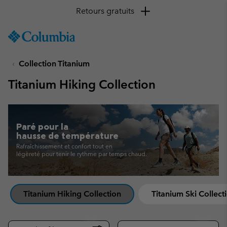
Retours gratuits
SKIP
Columbia
TO
Sportswear
CONTENT
Collection Titanium
SKIP
TO
Titanium Hiking Collection
MAIN
NAV
SKIP
TO
Paré pour la
SEARCH
hausse de température
Rafraîchissement et confort tout en
légèreté pour tenir le rythme par temps chaud.
Titanium Hiking Collection
Titanium Ski Collect