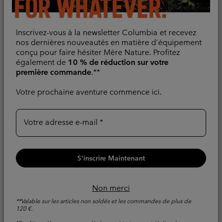
protection optimales
Restez au frais par temps chaud. Omni‑Freeze™ procure
un rafraîchissement instantané, et Omni‑Shade™ offre
Inscrivez-vous à la newsletter Columbia et recevez
une protection UV.
nos dernières nouveautés en matière d’équipement
conçu pour faire hésiter Mère Nature. Profitez
En Savoir Plus
également de
10 % de réduction sur votre
première commande
.**
Votre prochaine aventure commence ici.
Votre adresse e-mail
S'inscrire Maintenant
Non merci
**Valable sur les articles non soldés et les commandes de plus de
120 €.