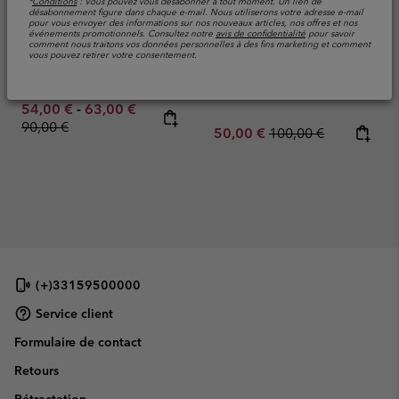
*
Conditions
: Vous pouvez vous désabonner à tout moment. Un lien de
Veste Technique en
Veste Technique à
désabonnement figure dans chaque e-mail. Nous utiliserons votre adresse e-mail
pour vous envoyer des informations sur nos nouveaux articles, nos offres et nos
Polaire à Quadrillage
Capuche en Polaire à
événements promotionnels. Consultez notre
avis de confidentialité
pour savoir
comment nous traitons vos données personnelles à des fins marketing et comment
Triple Canyon™ Femme
Quadrillage Triple
vous pouvez retirer votre consentement.
Canyon™ II Homme
Evacue l'humidité
Evacue l'humidité
Minimum sale price:
Maximum sale price:
Regular price:
54,00 €
-
63,00 €
90,00 €
Sale price:
Regular price:
50,00 €
100,00 €
(+)33159500000
Service client
Formulaire de contact
Retours