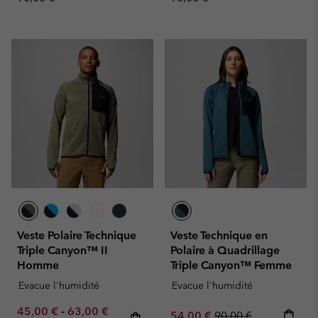
Veste Polaire Technique
Veste Technique en
Triple Canyon™ II
Polaire à Quadrillage
Homme
Triple Canyon™ Femme
Evacue l'humidité
Evacue l'humidité
Minimum sale price:
Maximum sale price:
Regular price:
45,00 €
-
63,00 €
Sale price:
Regular price:
54,00 €
90,00 €