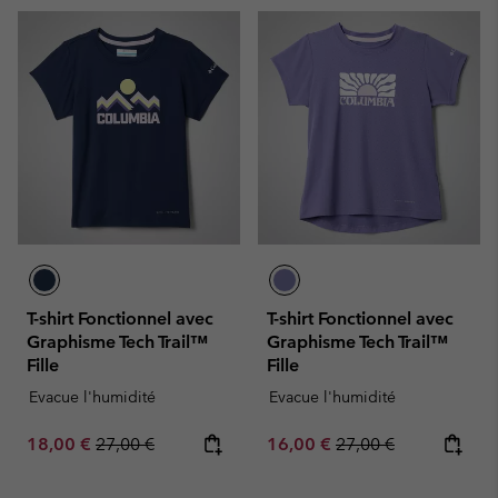
T-shirt Fonctionnel avec
T-shirt Fonctionnel avec
Graphisme Tech Trail™
Graphisme Tech Trail™
Fille
Fille
Evacue l'humidité
Evacue l'humidité
Sale price:
Regular price:
Sale price:
Regular price:
18,00 €
27,00 €
16,00 €
27,00 €