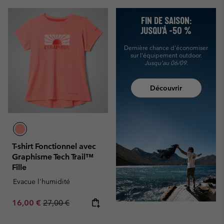
FIN DE SAISON:
JUSQU’À -50 %
Dernière chance d'économiser
sur l'équipement outdoor.
Jusqu'au 06/09.
Découvrir
T-shirt Fonctionnel avec
Graphisme Tech Trail™
Fille
Evacue l'humidité
Sale price:
Regular price:
16,00 €
27,00 €