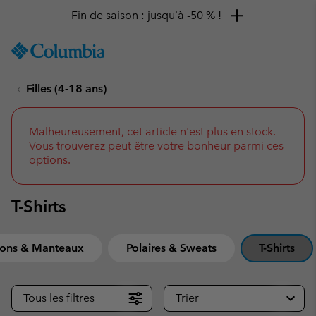
Remise de 10 % à saisir
SKIP
Columbia
TO
Sportswear
CONTENT
Filles (4-18 ans)
SKIP
TO
MAIN
NAV
Malheureusement, cet article n'est plus en stock.
Vous trouverez peut être votre bonheur parmi ces
SKIP
options.
TO
SEARCH
T-Shirts
sons & Manteaux
Polaires & Sweats
T-Shirts
Tous les filtres
Trier