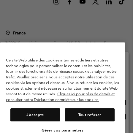
France
©
2026
Columbia Sportswear Europe SAS. 5 Rue de la Haye, Espace
Européen de l'entreprise 67300 Schiltigheim, France. Tous droits réservés.
Conditions d'utilisation
Conditions Générales de Vente
Ce site Web utilise des cookies internes et de tiers et autres
Garanties Légales
Politique de confidentialité
technologies pour personnaliser le contenu et les publicités,
fournir des fonctionnalités de réseaux sociaux et analyser notre
Veuillez sélectionner votre pays d’expédition et
Conditions d'utilisation - Membres
trafic. Veuillez préciser si vous acceptez notre utilisation de ces
votre langue
cookies via les options ci-dessous. Si vous refusez les cookies, les
Conditions D'utilisation - Contenu généré par l'utilisateur
Impressum
Achats en ligne disponibles
cookies strictement nécessaires au fonctionnement du site Web
Cookies
Public CBCR
seront tout de même utilisés.
Cliquez ici pour plus de détails et
consulter notre Déclaration complète sur les cookies.
Achat
United States
en
Service client: Lun - Sam de 9h à 13h et de 14h à 18h
(+)33159500000
ligne
J’accepte
Tout refuser
Achat
France
dispon
en
ligne
Gérer vos paramètres