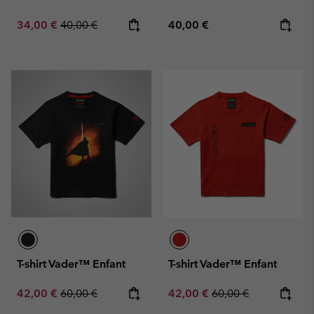
Sale price:
Regular price:
Regular price:
34,00 €
40,00 €
40,00 €
T-shirt Vader™ Enfant
T-shirt Vader™ Enfant
Sale price:
Regular price:
Sale price:
Regular price:
42,00 €
60,00 €
42,00 €
60,00 €