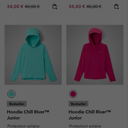
Sale price:
Regular price:
Sale price:
Regular price:
34,00 €
40,00 €
34,00 €
40,00 €
Bestseller
Bestseller
Hoodie Chill River™
Hoodie Chill River™
Junior
Junior
Protection solaire
Protection solaire