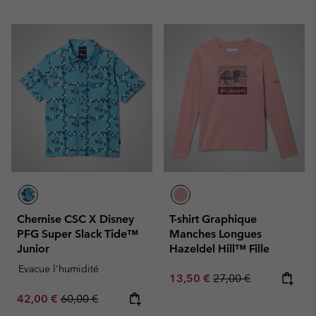
Chemise CSC X Disney
T-shirt Graphique
PFG Super Slack Tide™
Manches Longues
Junior
Hazeldel Hill™ Fille
Evacue l'humidité
Sale price:
Regular price:
13,50 €
27,00 €
Sale price:
Regular price:
42,00 €
60,00 €