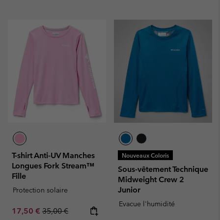
T-shirt Anti-UV Manches
Nouveaux Coloris
Longues Fork Stream™
Sous-vêtement Technique
Fille
Midweight Crew 2
Junior
Protection solaire
Evacue l'humidité
Sale price:
Regular price:
17,50 €
35,00 €