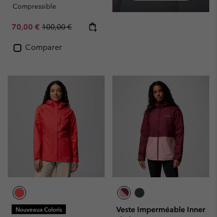
Compressible
Sale price:
Regular price:
70,00 €
100,00 €
Comparer
Veste Imperméable Inner
Nouveaux Coloris