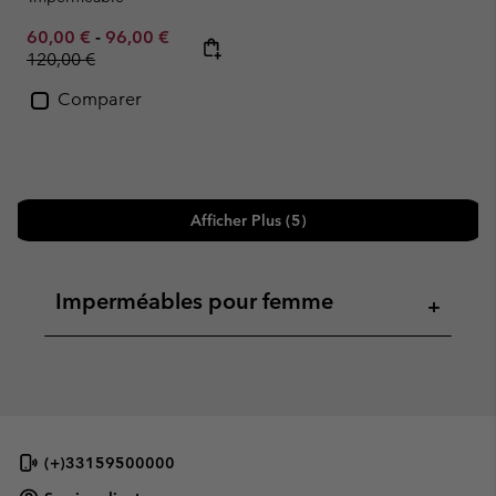
Minimum sale price:
Maximum sale price:
Regular price:
60,00 €
-
96,00 €
120,00 €
Comparer
Afficher Plus (5)
Imperméables pour femme
+
(+)33159500000