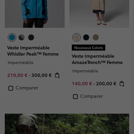
Veste Imperméable
Nouveaux Coloris
Whistler Peak™ Femme
Veste Imperméable
AmazeTrench™ Femme
Imperméable
Imperméable
Minimum sale price:
Maximum price:
210,00 €
-
300,00 €
Minimum sale price:
Maximum price:
140,00 €
-
200,00 €
Comparer
Comparer