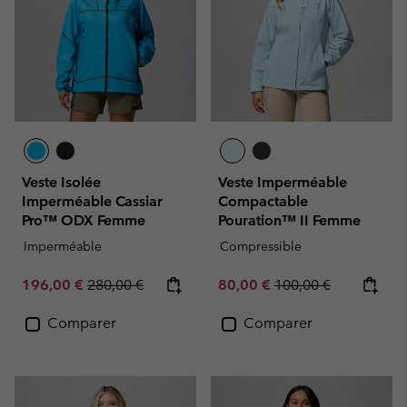
Veste Isolée
Veste Imperméable
Imperméable Cassiar
Compactable
Pro™ ODX Femme
Pouration™ II Femme
Imperméable
Compressible
Sale price:
Regular price:
Sale price:
Regular price:
196,00 €
280,00 €
80,00 €
100,00 €
Comparer
Comparer