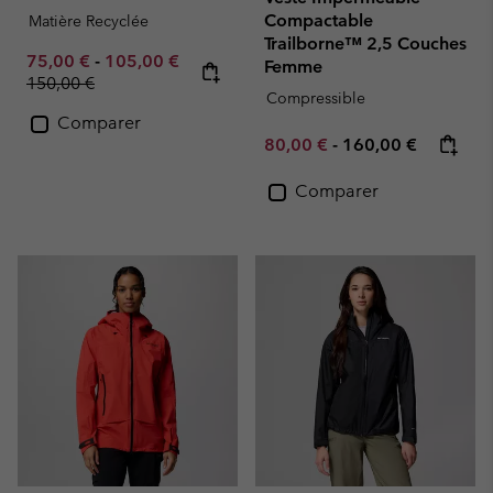
Compactable
Matière Recyclée
Trailborne™ 2,5 Couches
Minimum sale price:
Maximum sale price:
Regular price:
75,00 €
-
105,00 €
Femme
150,00 €
Compressible
Comparer
Minimum sale price:
Maximum price:
80,00 €
-
160,00 €
Comparer