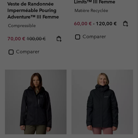
Limits™ III Femme
Veste de Randonnée
Imperméable Pouring
Matière Recyclée
Adventure™ III Femme
Minimum sale price:
Maximum price:
60,00 €
-
120,00 €
Compressible
Comparer
Sale price:
Regular price:
70,00 €
100,00 €
Comparer