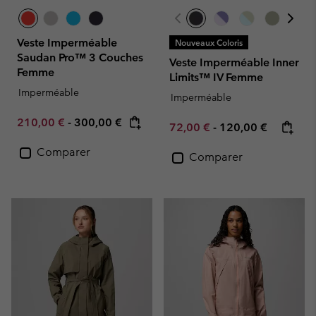
Veste Imperméable
Nouveaux Coloris
Saudan Pro™ 3 Couches
Veste Imperméable Inner
Femme
Limits™ IV Femme
Imperméable
Imperméable
Minimum sale price:
Maximum price:
210,00 €
-
300,00 €
Minimum sale price:
Maximum price:
72,00 €
-
120,00 €
Comparer
Comparer