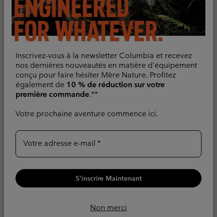
Inscrivez-vous à la newsletter Columbia et recevez
nos dernières nouveautés en matière d’équipement
conçu pour faire hésiter Mère Nature. Profitez
également de
10 % de réduction sur votre
première commande
.**
Votre prochaine aventure commence ici.
Nouveaux Coloris
Nouveaux Coloris
Votre adresse e-mail
Veste de Randonnée
Veste de Randonnée
Imperméable Pouring
Imperméable Pouring
Adventure™ III Femme
Adventure™ III Femme
S'inscrire Maintenant
Compressible
Compressible
Non merci
Regular price:
Regular price:
100,00 €
100,00 €