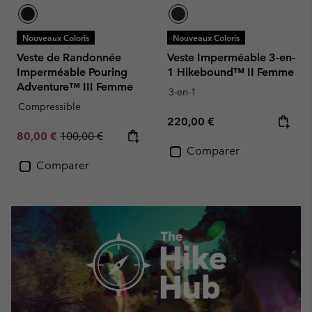
Nouveaux Coloris
Nouveaux Coloris
Veste de Randonnée
Veste Imperméable 3-en-
Imperméable Pouring
1 Hikebound™ II Femme
Adventure™ III Femme
3-en-1
Compressible
Regular price:
220,00 €
Sale price:
Regular price:
80,00 €
100,00 €
Comparer
Comparer