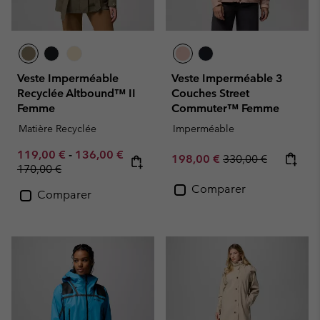
Veste Imperméable
Veste Imperméable 3
Recyclée Altbound™ II
Couches Street
Femme
Commuter™ Femme
Matière Recyclée
Imperméable
Minimum sale price:
Maximum sale price:
119,00 €
-
136,00 €
Sale price:
Regular price:
198,00 €
330,00 €
Regular price:
170,00 €
Comparer
Comparer