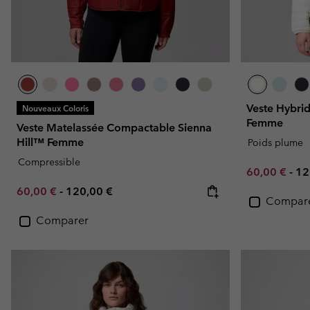
Veste Hybrid
Nouveaux Coloris
Femme
Veste Matelassée Compactable Sienna
Hill™ Femme
Poids plume
Compressible
Minimum sal
Ma
60,00 €
-
12
Minimum sale price:
Maximum price:
60,00 €
-
120,00 €
Compar
Comparer