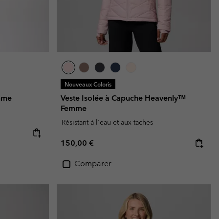
Nouveaux Coloris
mme
Veste Isolée à Capuche Heavenly™
Femme
Résistant à l'eau et aux taches
Regular price:
150,00 €
Comparer