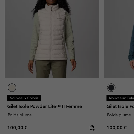
Nouveaux Coloris
Nouveaux Color
Gilet Isolé Powder Lite™ II Femme
Gilet Isolé 
Poids plume
Poids plume
Regular price:
Regular pric
100,00 €
100,00 €