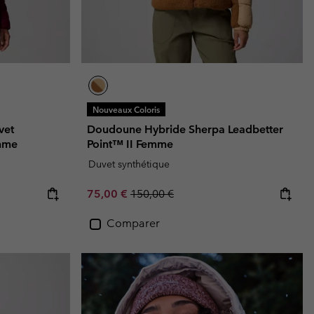
Nouveaux Coloris
vet
Doudoune Hybride Sherpa Leadbetter
mme
Point™ II Femme
Duvet synthétique
Sale price:
Regular price:
75,00 €
150,00 €
Comparer