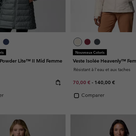
is
Nouveaux Coloris
e Powder Lite™ II Mid Femme
Veste Isolée Heavenly™ Fe
Résistant à l'eau et aux taches
e:
Minimum sale price:
Maximum price:
70,00 €
-
140,00 €
er
Comparer