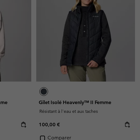
emme
Gilet Isolé Heavenly™ II Femme
Résistant à l'eau et aux taches
Regular price:
100,00 €
Comparer