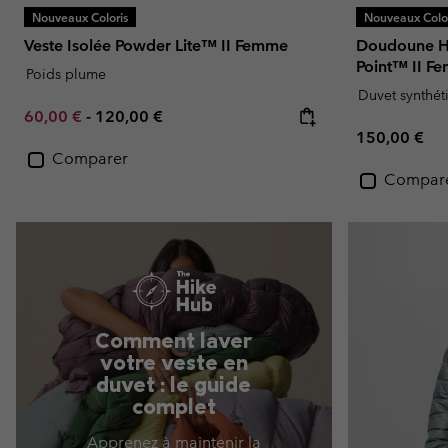
Nouveaux Coloris
Nouveaux Color
Veste Isolée Powder Lite™ II Femme
Doudoune Hy
Point™ II F
Poids plume
Duvet synthét
Minimum sale price:
Maximum price:
60,00 €
-
120,00 €
Regular pric
150,00 €
Comparer
Compar
Comment laver
votre veste en
duvet : le guide
complet
Apprenez à maintenir la