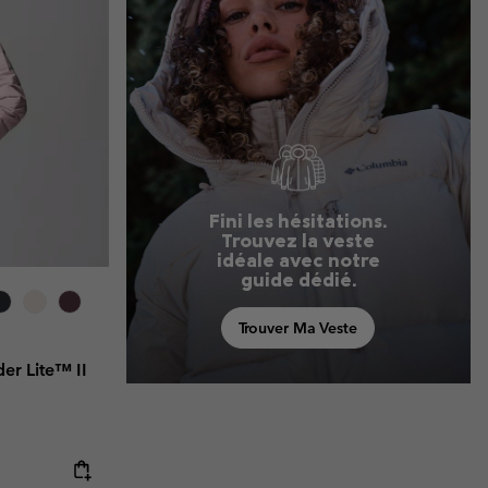
Fini les hésitations.
Trouvez la veste
idéale avec notre
guide dédié.
Trouver Ma Veste
er Lite™ II