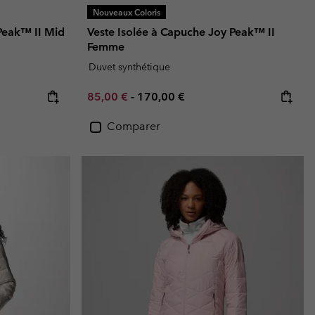
Nouveaux Coloris
Peak™ II Mid
Veste Isolée à Capuche Joy Peak™ II
Femme
Duvet synthétique
Minimum sale price:
Maximum price:
85,00 €
-
170,00 €
Comparer