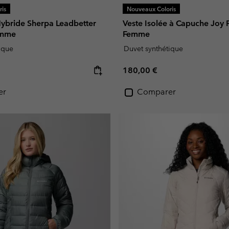
is
Nouveaux Coloris
bride Sherpa Leadbetter
Veste Isolée à Capuche Joy 
emme
Femme
ique
Duvet synthétique
e:
Regular price:
180,00 €
er
Comparer