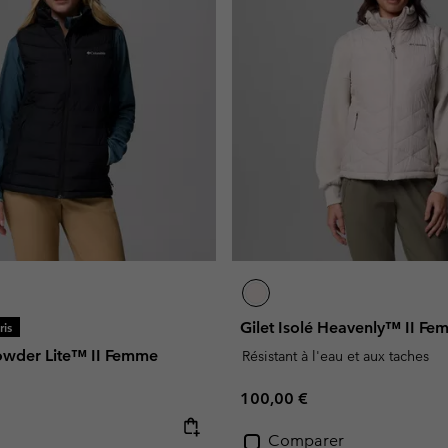
Gilet Isolé Heavenly™ II F
is
Powder Lite™ II Femme
Résistant à l'eau et aux taches
Regular price:
100,00 €
e:
Comparer