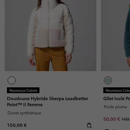
Nouveaux Coloris
Nouveaux Color
Doudoune Hybride Sherpa Leadbetter
Gilet Isolé 
Point™ II Femme
Poids plume
Duvet synthétique
Sale price:
Regu
50,00 €
100
Regular price:
150,00 €