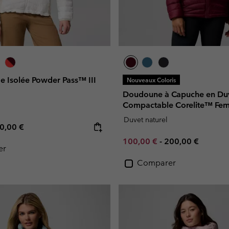
e Isolée Powder Pass™ III
Nouveaux Coloris
Doudoune à Capuche en Du
Compactable Corelite™ Fe
Duvet naturel
e price:
ximum price:
0,00 €
Minimum sale price:
Maximum price:
100,00 €
-
200,00 €
er
Comparer