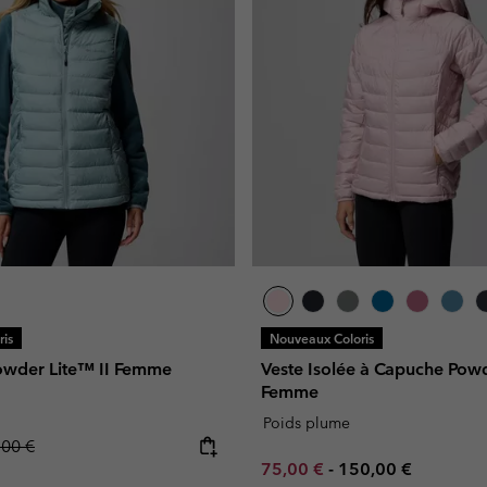
is
Nouveaux Coloris
Powder Lite™ II Femme
Veste Isolée à Capuche Powd
Femme
Poids plume
lar price:
,00 €
Minimum sale price:
Maximum price:
75,00 €
-
150,00 €