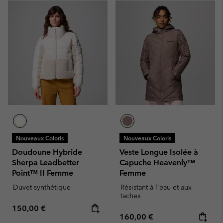
Nouveaux Coloris
Nouveaux Coloris
Doudoune Hybride
Veste Longue Isolée à
Sherpa Leadbetter
Capuche Heavenly™
Point™ II Femme
Femme
Duvet synthétique
Résistant à l'eau et aux
taches
Regular price:
150,00 €
Regular price:
160,00 €