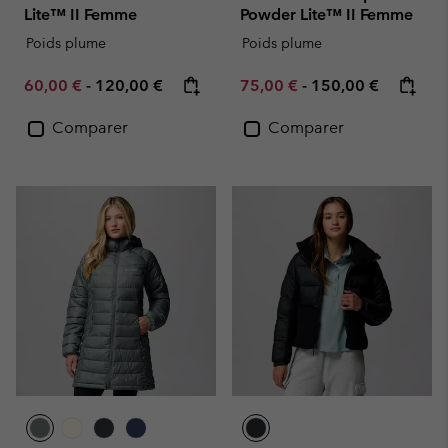
Lite™ II Femme
Powder Lite™ II Femme
Poids plume
Poids plume
Minimum sale price:
Maximum price:
Minimum sale price:
Maximum price:
60,00 €
-
120,00 €
75,00 €
-
150,00 €
Comparer
Comparer