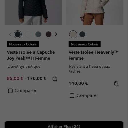
Nouveaux Coloris
Nouveaux Coloris
Veste Isolée à Capuche
Veste Isolée Heavenly™
Joy Peak™ II Femme
Femme
Duvet synthétique
Résistant à l'eau et aux
taches
Minimum sale price:
Maximum price:
85,00 €
-
170,00 €
Regular price:
140,00 €
Comparer
Comparer
Afficher Plus (24)