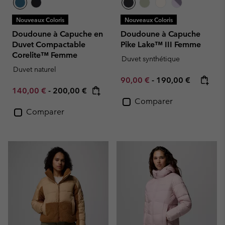
Nouveaux Coloris
Nouveaux Coloris
Doudoune à Capuche en
Doudoune à Capuche
Duvet Compactable
Pike Lake™ III Femme
Corelite™ Femme
Duvet synthétique
Duvet naturel
Minimum sale price:
Maximum price:
90,00 €
-
190,00 €
Minimum sale price:
Maximum price:
140,00 €
-
200,00 €
Comparer
Comparer