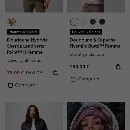
Nouveaux Coloris
Nouveaux Coloris
Doudoune Hybride
Doudoune à Capuche
Sherpa Leadbetter
Fivemile Butte™ Femme
Point™ II Femme
Duvet synthétique
Duvet synthétique
Regular price:
150,00 €
Sale price:
Regular price:
75,00 €
150,00 €
Comparer
Comparer