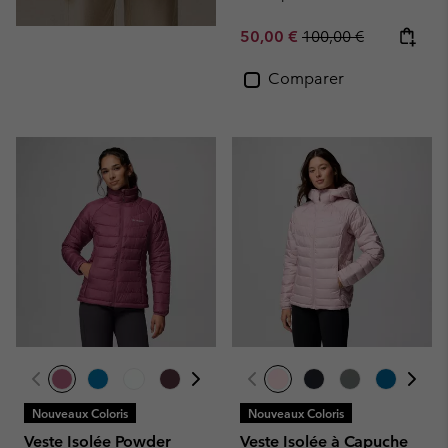
Sale price:
Regular price:
50,00 €
100,00 €
Comparer
Nouveaux Coloris
Nouveaux Coloris
Veste Isolée Powder
Veste Isolée à Capuche