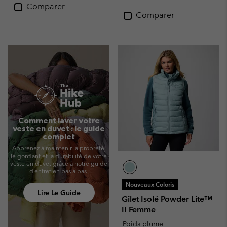
Comparer
Comparer
Comment laver votre
veste en duvet : le guide
complet
Apprenez à maintenir la propreté,
le gonflant et la durabilité de votre
veste en duvet grâce à notre guide
d’entretien pas à pas.
Nouveaux Coloris
Lire Le Guide
Gilet Isolé Powder Lite™
II Femme
Poids plume