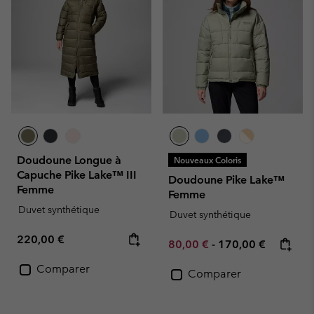
Doudoune Longue à
Nouveaux Coloris
Capuche Pike Lake™ III
Doudoune Pike Lake™
Femme
Femme
Duvet synthétique
Duvet synthétique
Regular price:
220,00 €
Minimum sale price:
Maximum price:
80,00 €
-
170,00 €
Comparer
Comparer