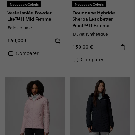
Nouveaux Coloris
Nouveaux Coloris
Veste Isolée Powder
Doudoune Hybride
Lite™ II Mid Femme
Sherpa Leadbetter
Point™ II Femme
Poids plume
Duvet synthétique
Regular price:
160,00 €
Regular price:
150,00 €
Comparer
Comparer