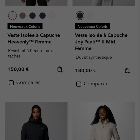
Nouveaux Coloris
Nouveaux Coloris
Veste Isolée à Capuche
Veste Isolée à Capuche
Heavenly™ Femme
Joy Peak™ II Mid
Femme
Résistant à l'eau et aux
taches
Duvet synthétique
Regular price:
150,00 €
Regular price:
180,00 €
Comparer
Comparer