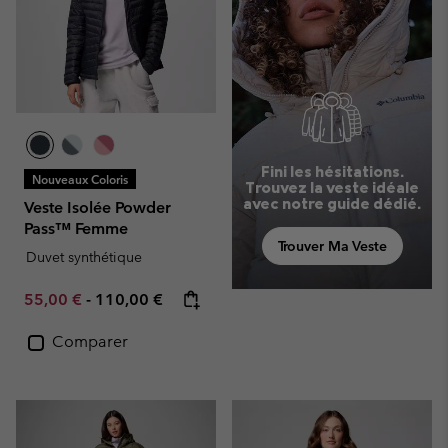
Fini les hésitations.
Nouveaux Coloris
Trouvez la veste idéale
avec notre guide dédié.
Veste Isolée Powder
Pass™ Femme
Trouver Ma Veste
Duvet synthétique
Minimum sale price:
Maximum price:
55,00 €
-
110,00 €
Comparer