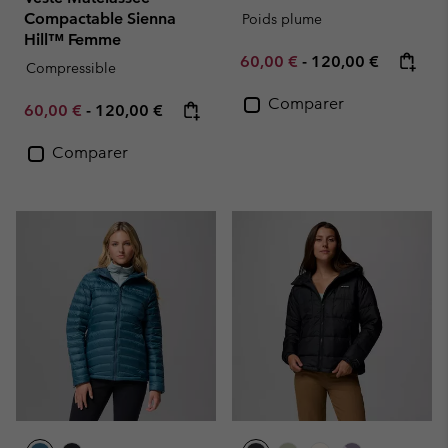
Compactable Sienna
Poids plume
Hill™ Femme
Minimum sale price:
Maximum price:
60,00 €
-
120,00 €
Compressible
Comparer
Minimum sale price:
Maximum price:
60,00 €
-
120,00 €
Comparer