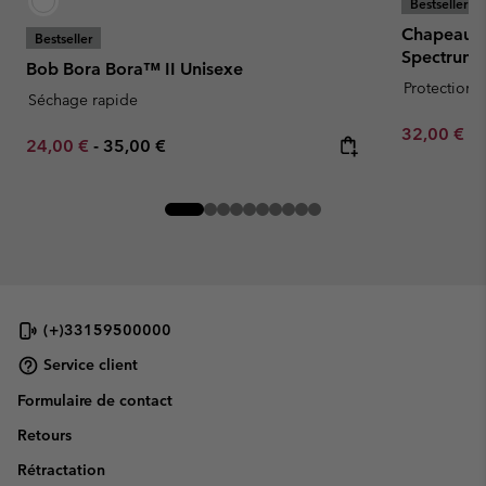
Bestseller
Chapeau 
Bestseller
Spectrum I
Bob Bora Bora™ II Unisexe
Protection s
Séchage rapide
Minimum sa
32,00 €
-
Minimum sale price:
Maximum price:
24,00 €
-
35,00 €
(+)33159500000
Service client
Formulaire de contact
Retours
Rétractation