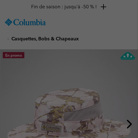
Fin de saison : jusqu'à -50 % !
SKIP
Columbia
TO
Sportswear
CONTENT
Casquettes, Bobs & Chapeaux
SKIP
TO
MAIN
En promo
NAV
SKIP
TO
SEARCH