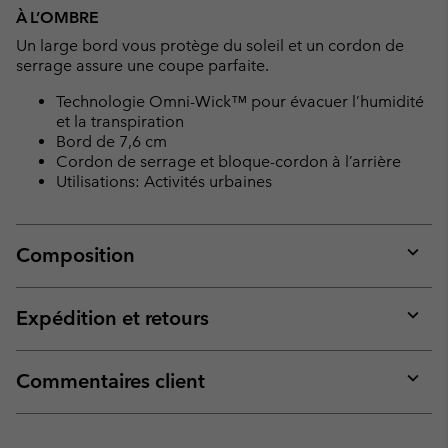
À L’OMBRE
Un large bord vous protège du soleil et un cordon de
serrage assure une coupe parfaite.
Technologie Omni-Wick™ pour évacuer l’humidité
et la transpiration
Bord de 7,6 cm
Cordon de serrage et bloque-cordon à l’arrière
Utilisations: Activités urbaines
Composition
Expan
or
collap
Expédition et retours
sectio
Expan
or
collap
Commentaires client
sectio
Expan
or
collap