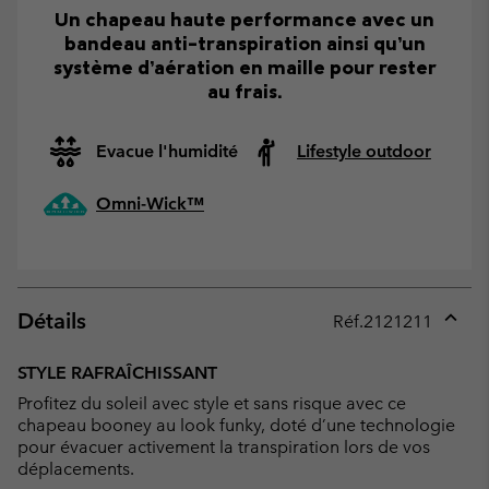
Un chapeau haute performance avec un
bandeau anti-transpiration ainsi qu’un
système d’aération en maille pour rester
au frais.
Evacue l'humidité
Lifestyle outdoor
Omni-Wick™
Détails
Réf.
2121211
Expan
or
STYLE RAFRAÎCHISSANT
collap
Profitez du soleil avec style et sans risque avec ce
sectio
chapeau booney au look funky, doté d’une technologie
pour évacuer activement la transpiration lors de vos
déplacements.