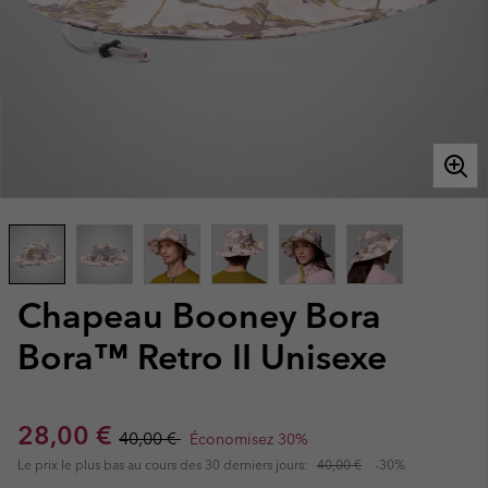
Chapeau Booney Bora
Bora™ Retro II Unisexe
Sale price:
Regular price:
28,00 €
40,00 €
Économisez 30%
Le prix le plus bas au cours des 30 derniers jours:
40,00 €
-30%