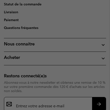
Statut de la commande
Livraison
Paiement
Questions fréquentes
Nous connaitre
Acheter
Restons connecté(e)s
Abonnez-vous à notre newsletter et obtenez une remise de 10 %
sur votre première commande dès 120 € d’achats sur les articles
non soldés.
Inscription
par
e-
S’abo