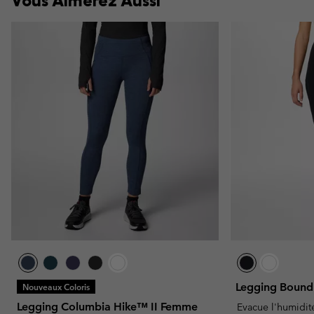
Vous Aimerez Aussi
Legging Bound
Nouveaux Coloris
Legging Columbia Hike™ II Femme
Evacue l'humidit