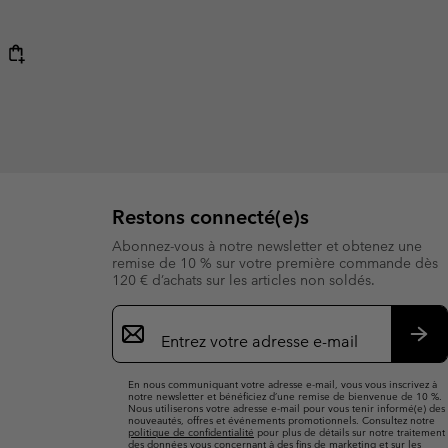
Restons connecté(e)s
Abonnez-vous à notre newsletter et obtenez une
remise de 10 % sur votre première commande dès
120 € d’achats sur les articles non soldés.
Inscription
par
e-
S’a
mail
En nous communiquant votre adresse e-mail, vous vous inscrivez à
notre newsletter et bénéficiez d’une remise de bienvenue de 10 %.
Nous utiliserons votre adresse e-mail pour vous tenir informé(e) des
nouveautés, offres et événements promotionnels. Consultez notre
politique de confidentialité
pour plus de détails sur notre traitement
des données vous concernant à des fins de marketing et sur les