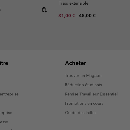
Tissu extensible
r price:
€
Minimum sale price:
Maximum price:
31,00 €
-
45,00 €
tre
Acheter
Trouver un Magasin
Réduction étudiants
entreprise
Remise Travailleur Esssentiel
Promotions en cours
eprise
Guide des tailles
resse