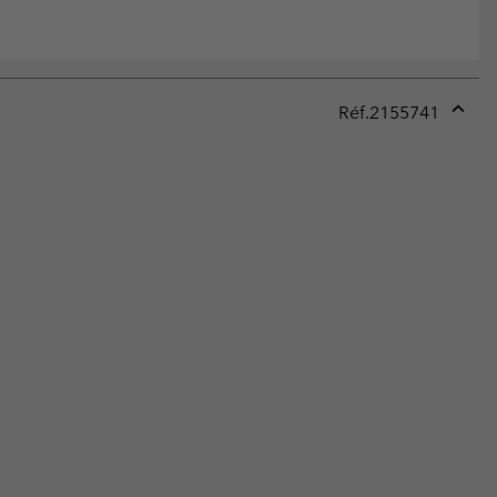
Réf.
2155741
Expan
or
collap
sectio