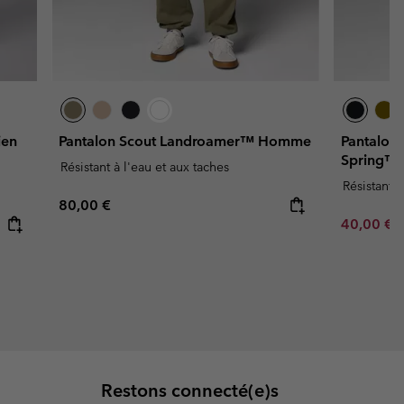
ien
Pantalon Scout Landroamer™ Homme
Pantalon
Spring™
Résistant à l'eau et aux taches
Résistant à
Regular price:
80,00 €
Minimum s
40,00 €
Restons connecté(e)s