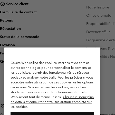
Service client
Notre histoire
Formulaire de contact
Offres d'emploi
Retours
Responsabilité d'
Rétractation
Devenez affilié
Statut de la commande
Programme d’entr
Livraison
Investisseurs & p
Paiement
Accessibilité : 
Questions fréquentes
Ce site Web utilise des cookies internes et de tiers et
autres technologies pour personnaliser le contenu et
les publicités, fournir des fonctionnalités de réseaux
sociaux et analyser notre trafic. Veuillez préciser si vous
acceptez notre utilisation de ces cookies via les options
ci-dessous. Si vous refusez les cookies, les cookies
strictement nécessaires au fonctionnement du site
Web seront tout de même utilisés.
Cliquez ici pour plus
de détails et consulter notre Déclaration complète sur
France
les cookies.
©
2026
Columbia Sportswear Europe SAS. 5 Rue de la Haye, Espace Européen de l'e