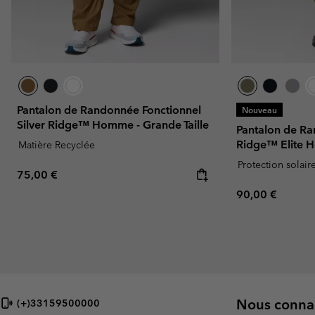
Pantalon de Randonnée Fonctionnel
Nouveau
Silver Ridge™ Homme - Grande Taille
Pantalon de Ra
Ridge™ Elite
Matière Recyclée
Protection solair
Regular price:
75,00 €
Regular price:
90,00 €
Nous connai
(+)33159500000