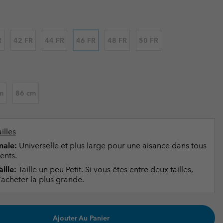
ours de cou
ours de cou
Guide Des Articles Imperméables
Guide Des Articles Imperméables
i & d'hiver
i & d'Hiver
R
42 FR
44 FR
46 FR
48 FR
50 FR
 grandes tailles
articles femme
articles homme
m
86 cm
illes
ale:
Universelle et plus large pour une aisance dans tous
ents.
ille:
Taille un peu Petit. Si vous êtes entre deux tailles,
acheter la plus grande.
Ajouter Au Panier