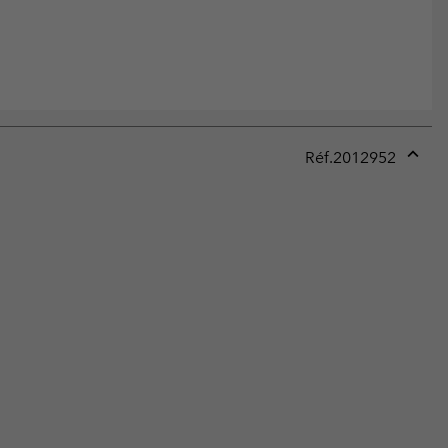
Réf.
2012952
Expan
or
collap
sectio