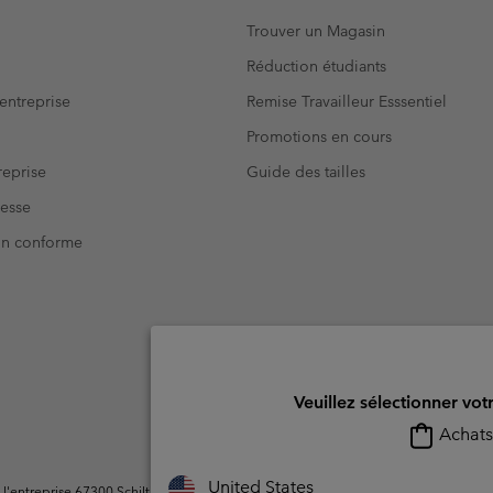
Trouver un Magasin
Réduction étudiants
entreprise
Remise Travailleur Esssentiel
Promotions en cours
eprise
Guide des tailles
resse
Non conforme
Veuillez sélectionner vot
Achats 
United States
ntreprise 67300 Schiltigheim, France. Tous droits réservés.