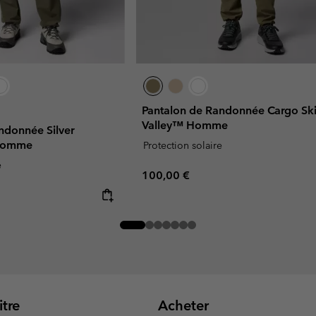
Pantalon de Randonnée Cargo Sk
Valley™ Homme
ndonnée Silver
 Homme
Protection solaire
e
Regular price:
100,00 €
tre
Acheter