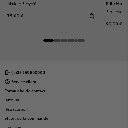
Elite Hom
Matière Recyclée
Protection s
Regular price:
75,00 €
Regular pr
90,00 €
(+)33159500000
Service client
Formulaire de contact
Retours
Rétractation
Statut de la commande
Livraison