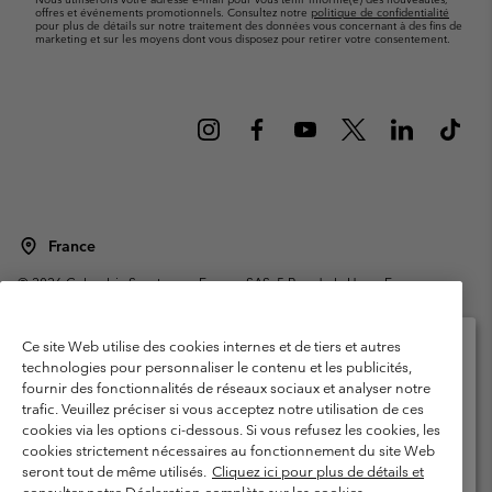
offres et événements promotionnels. Consultez notre
politique de confidentialité
pour plus de détails sur notre traitement des données vous concernant à des fins de
marketing et sur les moyens dont vous disposez pour retirer votre consentement.
France
©
2026
Columbia Sportswear Europe SAS. 5 Rue de la Haye, Espace
Européen de l'entreprise 67300 Schiltigheim, France. Tous droits réservés.
Conditions d'utilisation
Conditions Générales de Vente
Ce site Web utilise des cookies internes et de tiers et autres
Garanties Légales
Politique de confidentialité
technologies pour personnaliser le contenu et les publicités,
fournir des fonctionnalités de réseaux sociaux et analyser notre
Veuillez sélectionner votre pays d’expédition et
Conditions d'utilisation - Membres
trafic. Veuillez préciser si vous acceptez notre utilisation de ces
votre langue
cookies via les options ci-dessous. Si vous refusez les cookies, les
Conditions D'utilisation - Contenu généré par l'utilisateur
Impressum
Achats en ligne disponibles
cookies strictement nécessaires au fonctionnement du site Web
Cookies
Public CBCR
seront tout de même utilisés.
Cliquez ici pour plus de détails et