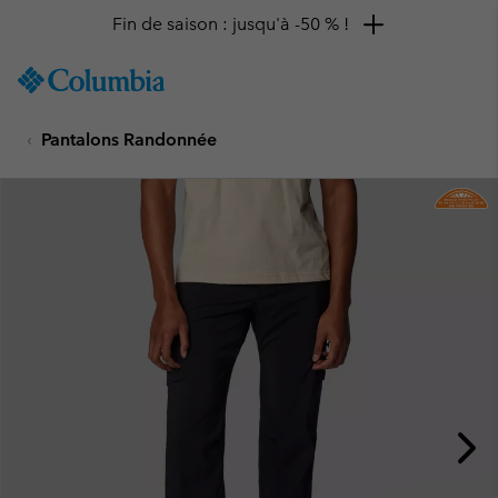
Fin de saison : jusqu'à -50 % !
SKIP
Columbia
TO
Sportswear
CONTENT
Pantalons Randonnée
SKIP
TO
MAIN
NAV
SKIP
TO
SEARCH