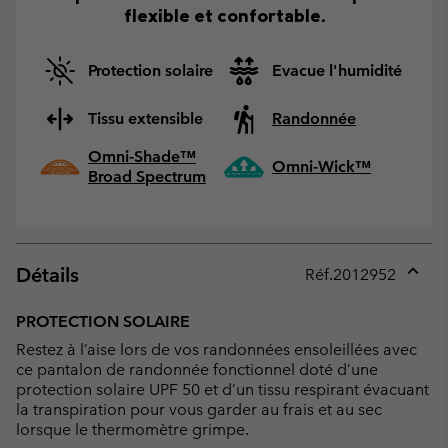
flexible et confortable.
Protection solaire
Evacue l'humidité
Tissu extensible
Randonnée
Omni-Shade™
Omni-Wick™
Broad Spectrum
Détails
Réf.
2012952
Expan
or
PROTECTION SOLAIRE
collap
Restez à l’aise lors de vos randonnées ensoleillées avec
sectio
ce pantalon de randonnée fonctionnel doté d’une
protection solaire UPF 50 et d’un tissu respirant évacuant
la transpiration pour vous garder au frais et au sec
lorsque le thermomètre grimpe.