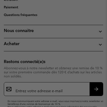
Paiement
Questions fréquentes
Nous connaitre
Acheter
Restons connecté(e)s
Abonnez-vous à notre newsletter et obtenez une remise de 10 %
sur votre première commande dès 120 € d’achats sur les articles
non soldés.
Inscription
par
e-
S’abo
mail
En nous communiquant votre adresse e-mail, vous vous inscrivez à notre newsletter et
bénéficiez d’une remise de bienvenue de 10 %.
Nous utiliserons votre adresse e-mail pour vous tenir informé(e) des nouveautés,