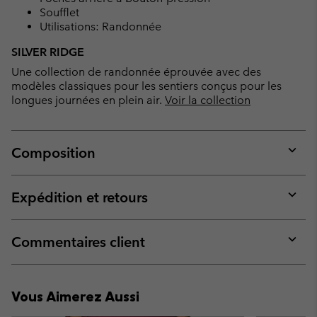
Soufflet
Utilisations: Randonnée
SILVER RIDGE
Une collection de randonnée éprouvée avec des
modèles classiques pour les sentiers conçus pour les
longues journées en plein air.
Voir la collection
Composition
Expan
or
collap
Expédition et retours
sectio
Expan
or
collap
Commentaires client
sectio
Expan
or
collap
Vous Aimerez Aussi
sectio