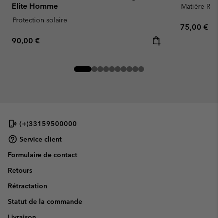
Elite Homme
Matière Rec
Protection solaire
Regular pr
75,00 €
Regular price:
90,00 €
(+)33159500000
Service client
Formulaire de contact
Retours
Rétractation
Statut de la commande
Livraison