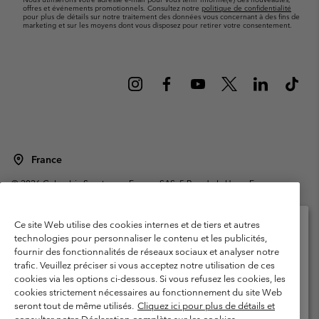
offres et événements promotionnels. Consultez notre
politique de confidentialité
pour plus de détails sur notre traitement des données vous concernant à des fins de
marketing et sur les moyens dont vous disposez pour retirer votre consentement.
France
©
2026
Columbia Sportswear Europe SAS. 5 Rue de la Haye, Espace
Européen de l'entreprise 67300 Schiltigheim, France. Tous droits réservés.
Conditions d'utilisation
Conditions Générales de Vente
Ce site Web utilise des cookies internes et de tiers et autres
Garanties Légales
Politique de confidentialité
technologies pour personnaliser le contenu et les publicités,
fournir des fonctionnalités de réseaux sociaux et analyser notre
Veuillez sélectionner votre pays d’expédition et
Conditions d'utilisation - Membres
trafic. Veuillez préciser si vous acceptez notre utilisation de ces
votre langue
cookies via les options ci-dessous. Si vous refusez les cookies, les
Conditions D'utilisation - Contenu généré par l'utilisateur
Impressum
Achats en ligne disponibles
cookies strictement nécessaires au fonctionnement du site Web
Cookies
Public CBCR
seront tout de même utilisés.
Cliquez ici pour plus de détails et