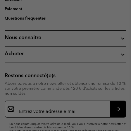
Paiement
Questions fréquentes
Nous connaitre
Acheter
Restons connecté(e)s
Abonnez-vous à notre newsletter et obtenez une remise de 10 %
sur votre première commande dès 120 € d’achats sur les articles
non soldés.
Inscription
par
e-
S’abo
mail
En nous communiquant votre adresse e-mail, vous vous inscrivez à notre newsletter et
bénéficiez d’une remise de bienvenue de 10 %.
Nous utiliserons votre adresse e-mail pour vous tenir informé(e) des nouveautés,