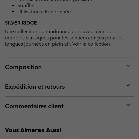
Soufflet
Utilisations: Randonnée
SILVER RIDGE
Une collection de randonnée éprouvée avec des
modèles classiques pour les sentiers conçus pour les
longues journées en plein air.
Voir la collection
Composition
Expan
or
collap
Expédition et retours
sectio
Expan
or
collap
Commentaires client
sectio
Expan
or
collap
Vous Aimerez Aussi
sectio