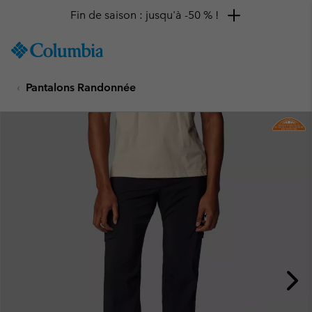
Fin de saison : jusqu'à -50 % !
SKIP
Columbia
TO
Sportswear
CONTENT
Pantalons Randonnée
SKIP
TO
MAIN
NAV
SKIP
TO
SEARCH