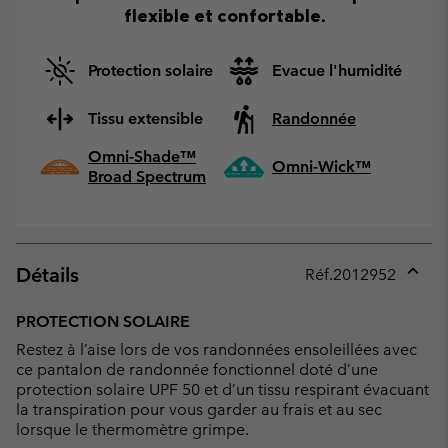
flexible et confortable.
Protection solaire
Evacue l'humidité
Tissu extensible
Randonnée
Omni-Shade™
Omni-Wick™
Broad Spectrum
Détails
Réf.
2012952
Expan
or
PROTECTION SOLAIRE
collap
Restez à l’aise lors de vos randonnées ensoleillées avec
sectio
ce pantalon de randonnée fonctionnel doté d’une
protection solaire UPF 50 et d’un tissu respirant évacuant
la transpiration pour vous garder au frais et au sec
lorsque le thermomètre grimpe.