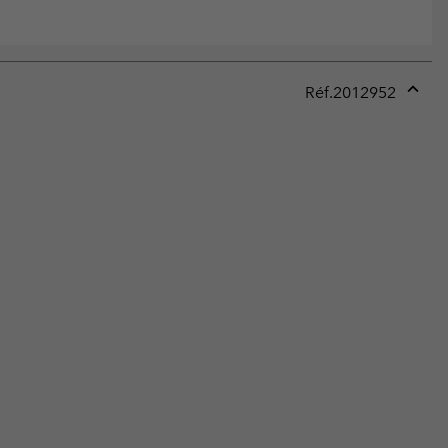
Réf.
2012952
Expan
or
collap
sectio