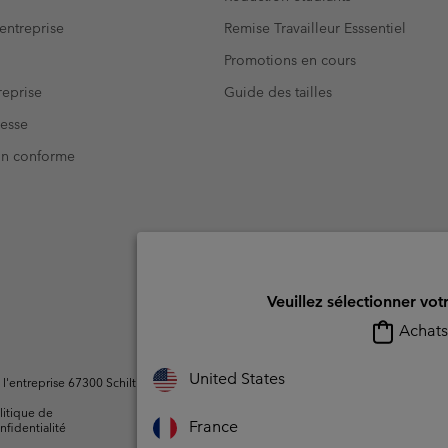
entreprise
Remise Travailleur Esssentiel
Promotions en cours
eprise
Guide des tailles
resse
Non conforme
Veuillez sélectionner vot
Achats 
United States
ntreprise 67300 Schiltigheim, France. Tous droits réservés.
litique de
Conditions d'utilisation -
Conditions D'util
France
nfidentialité
Membres
l'utilisateur