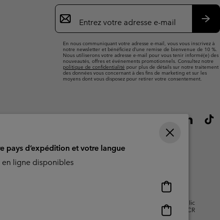
Inscription
par
e-
S’a
mail
En nous communiquant votre adresse e-mail, vous vous inscrivez à
notre newsletter et bénéficiez d’une remise de bienvenue de 10 %.
Nous utiliserons votre adresse e-mail pour vous tenir informé(e) des
nouveautés, offres et événements promotionnels. Consultez notre
politique de confidentialité
pour plus de détails sur notre traitement
des données vous concernant à des fins de marketing et sur les
moyens dont vous disposez pour retirer votre consentement.
re pays d’expédition et votre langue
en ligne disponibles
Achats
en
isation - Contenu généré par
Impressum
Cookies
Public
ligne
Achats
CBCR
disponibles
en