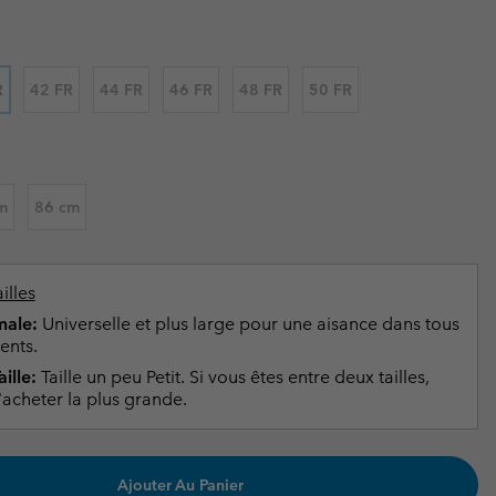
ours de cou
ours de cou
Guide Des Articles Imperméables
Guide Des Articles Imperméables
i & d'hiver
i & d'Hiver
R
42 FR
44 FR
46 FR
48 FR
50 FR
 grandes tailles
articles femme
articles homme
m
86 cm
illes
ale:
Universelle et plus large pour une aisance dans tous
ents.
ille:
Taille un peu Petit. Si vous êtes entre deux tailles,
acheter la plus grande.
Ajouter Au Panier