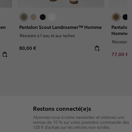
ien
Pantalon Scout Landroamer™ Homme
Pantalon
Homme
Résistant à l'eau et aux taches
Résistant à
Regular price:
80,00 €
Sale price
R
77,00 €
1
Restons connecté(e)s
Abonnez-vous à notre newsletter et obtenez une
remise de 10 % sur votre première commande dès
120 € d’achats sur les articles non soldés.