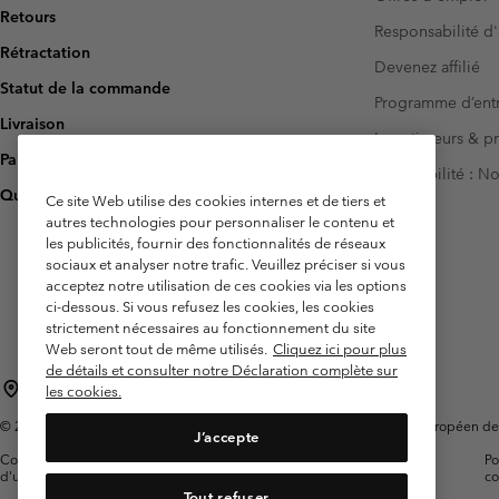
Retours
Responsabilité d'
Rétractation
Devenez affilié
Statut de la commande
Programme d’entr
Livraison
Investisseurs & p
Paiement
Accessibilité : 
Questions fréquentes
Ce site Web utilise des cookies internes et de tiers et
autres technologies pour personnaliser le contenu et
les publicités, fournir des fonctionnalités de réseaux
sociaux et analyser notre trafic. Veuillez préciser si vous
acceptez notre utilisation de ces cookies via les options
ci-dessous. Si vous refusez les cookies, les cookies
strictement nécessaires au fonctionnement du site
Web seront tout de même utilisés.
Cliquez ici pour plus
de détails et consulter notre Déclaration complète sur
France
les cookies.
©
2026
Columbia Sportswear Europe SAS. 5 Rue de la Haye, Espace Européen de l'e
J’accepte
Conditions
Conditions Générales de
Garanties
Po
d'utilisation
Vente
Légales
co
Tout refuser