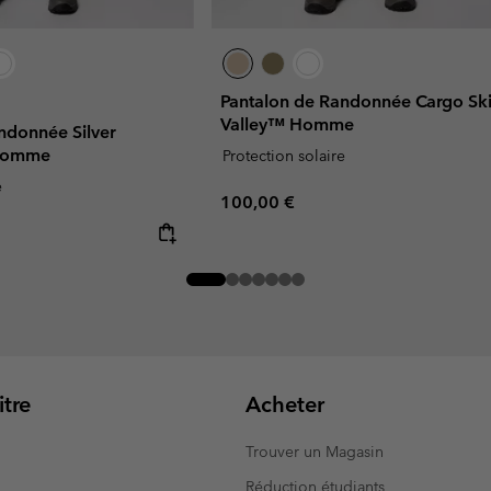
Pantalon de Randonnée Cargo Sk
Valley™ Homme
ndonnée Silver
 Homme
Protection solaire
e
Regular price:
100,00 €
tre
Acheter
Trouver un Magasin
Réduction étudiants