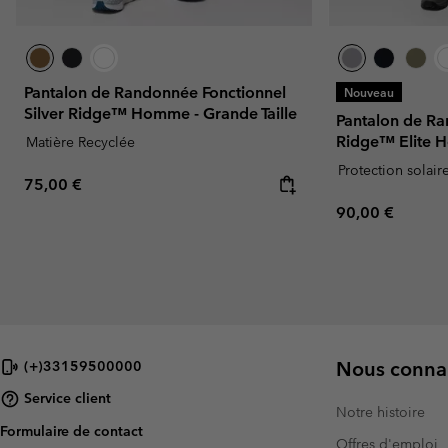
Pantalon de Randonnée Fonctionnel
Nouveau
Silver Ridge™ Homme - Grande Taille
Pantalon de Ra
Ridge™ Elite
Matière Recyclée
Protection solair
Regular price:
75,00 €
Regular price:
90,00 €
Nous connai
(+)33159500000
Service client
Notre histoire
Formulaire de contact
Offres d'emploi