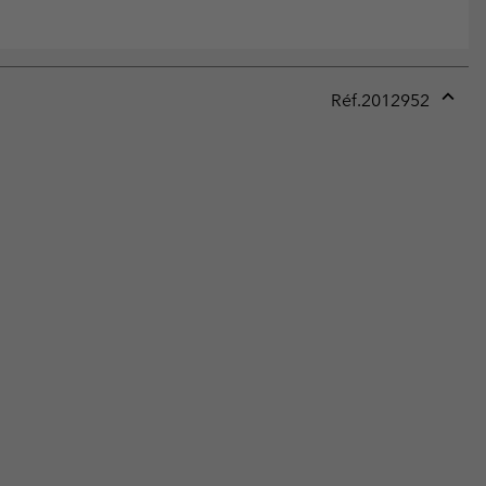
Réf.
2012952
Expan
or
collap
sectio