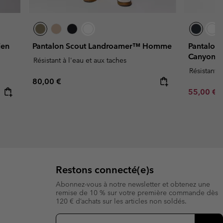
ien
Pantalon Scout Landroamer™ Homme
Pantalon 
Canyon
Résistant à l'eau et aux taches
Résistant à
Regular price:
80,00 €
Sale price
R
55,00 €
1
Restons connecté(e)s
Abonnez-vous à notre newsletter et obtenez une
remise de 10 % sur votre première commande dès
120 € d’achats sur les articles non soldés.
Inscription