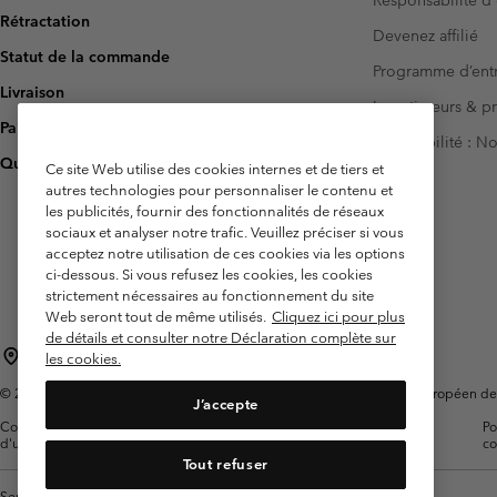
Rétractation
Devenez affilié
Statut de la commande
Programme d’entr
Livraison
Investisseurs & p
Paiement
Accessibilité : 
Questions fréquentes
Ce site Web utilise des cookies internes et de tiers et
autres technologies pour personnaliser le contenu et
les publicités, fournir des fonctionnalités de réseaux
sociaux et analyser notre trafic. Veuillez préciser si vous
acceptez notre utilisation de ces cookies via les options
ci-dessous. Si vous refusez les cookies, les cookies
strictement nécessaires au fonctionnement du site
Web seront tout de même utilisés.
Cliquez ici pour plus
de détails et consulter notre Déclaration complète sur
France
les cookies.
©
2026
Columbia Sportswear Europe SAS. 5 Rue de la Haye, Espace Européen de l'e
J’accepte
Conditions
Conditions Générales de
Garanties
Po
d'utilisation
Vente
Légales
co
Tout refuser
Service client: Lun - Sam de 9h à 13h et de 14h à 18h