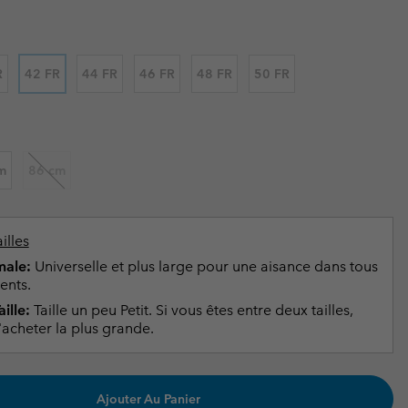
ours de cou
ours de cou
Guide Des Articles Imperméables
Guide Des Articles Imperméables
i & d'hiver
i & d'Hiver
R
42 FR
44 FR
46 FR
48 FR
50 FR
 grandes tailles
articles femme
articles homme
m
86 cm
illes
ale:
Universelle et plus large pour une aisance dans tous
ents.
ille:
Taille un peu Petit. Si vous êtes entre deux tailles,
acheter la plus grande.
Ajouter Au Panier