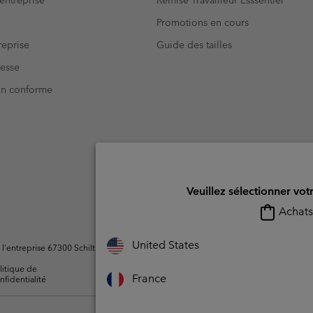
Promotions en cours
eprise
Guide des tailles
resse
Non conforme
Veuillez sélectionner vot
Achats 
United States
ntreprise 67300 Schiltigheim, France. Tous droits réservés.
litique de
Conditions d'utilisation -
Conditions D'util
France
nfidentialité
Membres
l'utilisateur