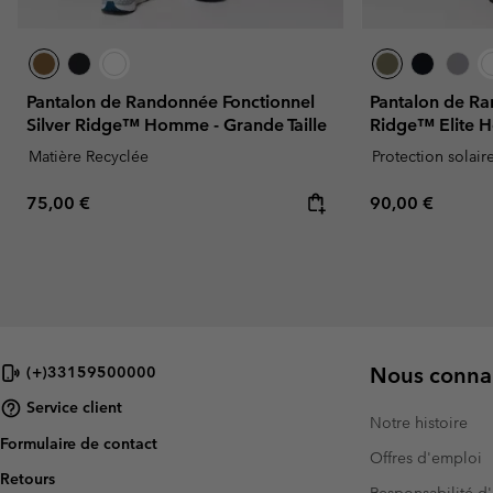
Pantalon de Randonnée Fonctionnel
Pantalon de Ra
Silver Ridge™ Homme - Grande Taille
Ridge™ Elite
Matière Recyclée
Protection solair
Regular price:
Regular price:
75,00 €
90,00 €
Nous connai
(+)33159500000
Service client
Notre histoire
Formulaire de contact
Offres d'emploi
Retours
Responsabilité d'