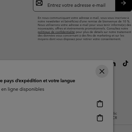
par
e-
S’a
mail
En nous communiquant votre adresse e-mail, vous vous inscrivez à
notre newsletter et bénéficiez d’une remise de bienvenue de 10 %.
Nous utiliserons votre adresse e-mail pour vous tenir informé(e) des
nouveautés, offres et événements promotionnels. Consultez notre
politique de confidentialité
pour plus de détails sur notre traitement
des données vous concernant à des fins de marketing et sur les
moyens dont vous disposez pour retirer votre consentement.
re pays d’expédition et votre langue
en ligne disponibles
Achats
en
isation - Contenu généré par
Impressum
Cookies
Public
ligne
Achats
CBCR
disponibles
en
ligne