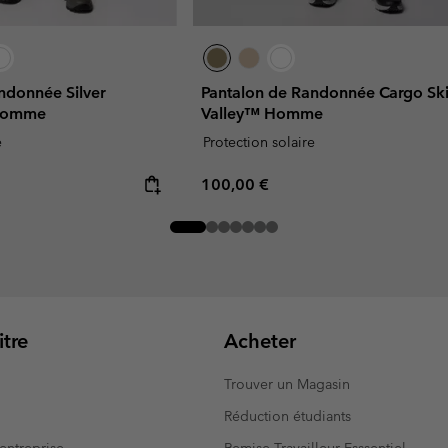
ndonnée Silver
Pantalon de Randonnée Cargo Sk
 Homme
Valley™ Homme
e
Protection solaire
Regular price:
100,00 €
tre
Acheter
Trouver un Magasin
Réduction étudiants
entreprise
Remise Travailleur Esssentiel