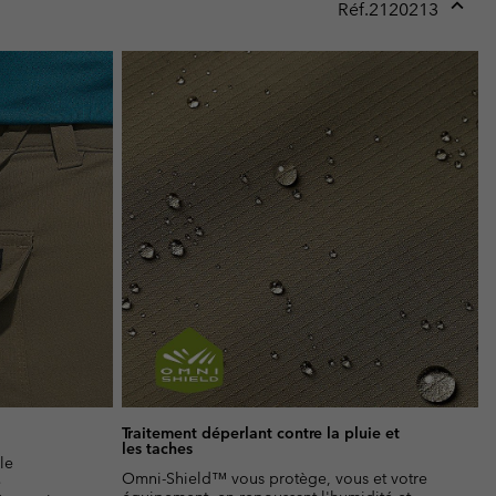
Réf.
2120213
Expan
or
collap
sectio
Traitement déperlant contre la pluie et
les taches
le
Omni-Shield™ vous protège, vous et votre
e