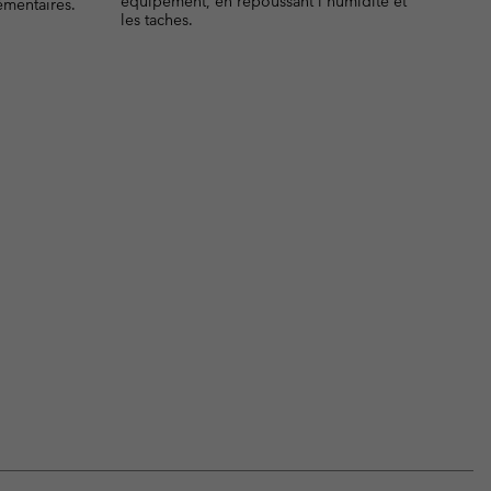
équipement, en repoussant l'humidité et
émentaires.
les taches.