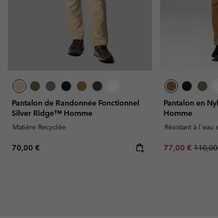
Pantalon de Randonnée Fonctionnel
Pantalon en N
Silver Ridge™ Homme
Homme
Matière Recyclée
Résistant à l'eau 
Regular price:
Sale price:
Regula
70,00 €
77,00 €
110,00