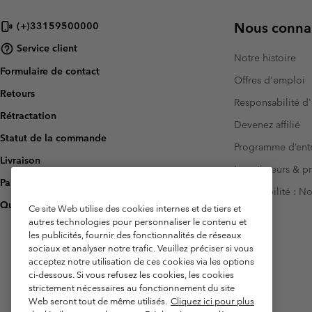
Nous connai
(+)33159500000
Service client
Notre histoire
Formulaire de contact
Offres d'emploi
Retours
Responsabilité d'
Rétractation
Devenez affilié
Statut de la commande
Programme d’entr
Livraison
Investisseurs & p
Paiement
Accessibilité : 
Questions fréquentes
Ce site Web utilise des cookies internes et de tiers et
autres technologies pour personnaliser le contenu et
les publicités, fournir des fonctionnalités de réseaux
sociaux et analyser notre trafic. Veuillez préciser si vous
acceptez notre utilisation de ces cookies via les options
ci-dessous. Si vous refusez les cookies, les cookies
strictement nécessaires au fonctionnement du site
Web seront tout de même utilisés.
Cliquez ici pour plus