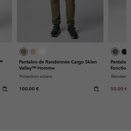
a™
Pantalon de Randonnée Cargo Skien
Pantalon
Valley™ Homme
Fonction
Protection solaire
Résistant à
Regular price:
Sale price
R
100,00 €
50,00 €
1