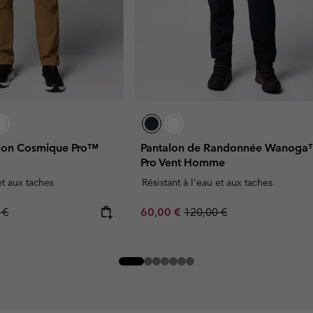
ylon Cosmique Pro™
Pantalon de Randonnée Wanog
Pro Vent Homme
et aux taches
Résistant à l'eau et aux taches
r price:
Sale price:
Regular price:
 €
60,00 €
120,00 €