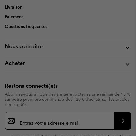
Livraison
Paiement
Questions fréquentes
Nous connaitre
Acheter
Restons connecté(e)s
Abonnez-vous à notre newsletter et obtenez une remise de 10 %
sur votre première commande dès 120 € d’achats sur les articles
non soldés.
Inscription
par
e-
S’abo
mail