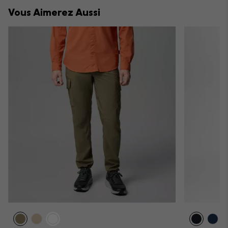
collap
Vous Aimerez Aussi
sectio