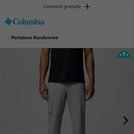
Livraison gratuite
SKIP
Columbia
TO
Sportswear
CONTENT
Pantalons Randonnée
SKIP
TO
MAIN
NAV
SKIP
TO
SEARCH