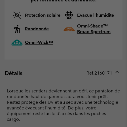
Protection solaire
Evacue l'humidité
Omni-Shade™
Randonnée
Broad Spectrum
Omni-Wick™
Détails
Réf.
2160171
Expan
or
collap
Lorsque les sentiers deviennent un défi, ce pantalon de
sectio
randonnée haut de gamme saura vous tenir prêt.
Restez protégé des UV et au sec avec une technologie
avancée évacuant l'humidité. De plus, votre
équipement reste facile d'accès dans les poches
cargo.