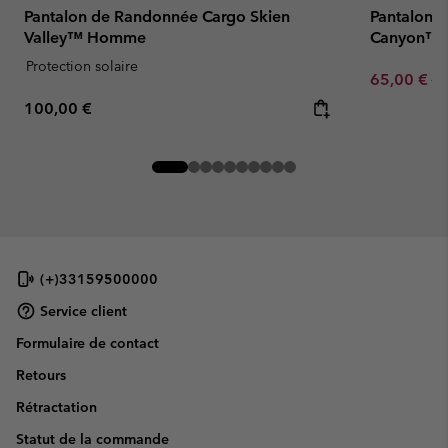
Pantalon de Randonnée Cargo Skien
Pantalon d
Valley™ Homme
Canyon™ 
Protection solaire
Sale price:
Re
65,00 €
13
Regular price:
100,00 €
(+)33159500000
Service client
Formulaire de contact
Retours
Rétractation
Statut de la commande