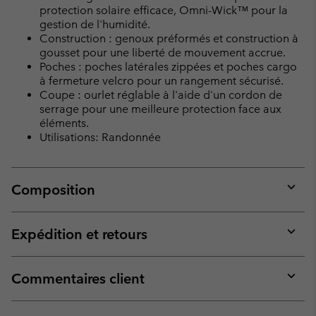
protection solaire efficace, Omni-Wick™ pour la
gestion de l'humidité.
Construction : genoux préformés et construction à
gousset pour une liberté de mouvement accrue.
Poches : poches latérales zippées et poches cargo
à fermeture velcro pour un rangement sécurisé.
Coupe : ourlet réglable à l'aide d'un cordon de
serrage pour une meilleure protection face aux
éléments.
Utilisations: Randonnée
Composition
Expan
or
collap
Expédition et retours
sectio
Expan
or
collap
Commentaires client
sectio
Expan
or