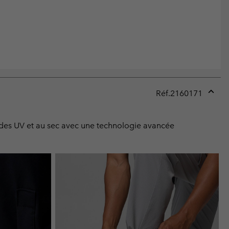
Réf.
2160171
Expan
or
collap
 des UV et au sec avec une technologie avancée
sectio