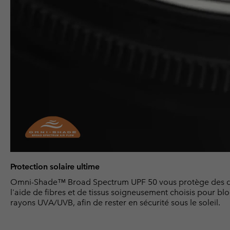
Protection solaire ultime
Omni-Shade™ Broad Spectrum UPF 50 vous protège des 
l'aide de fibres et de tissus soigneusement choisis pour bl
rayons UVA/UVB, afin de rester en sécurité sous le soleil.