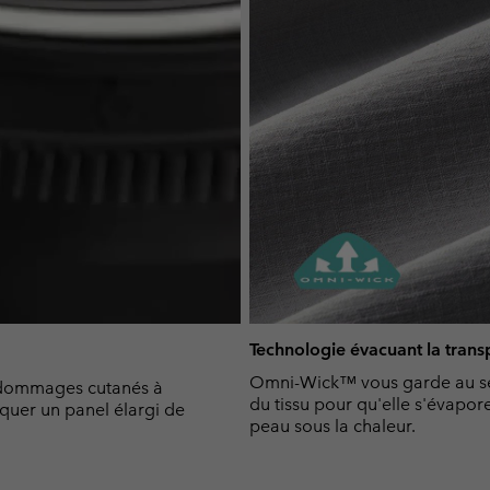
Technologie évacuant la trans
Omni-Wick™ vous garde au sec 
dommages cutanés à
du tissu pour qu'elle s'évapor
oquer un panel élargi de
peau sous la chaleur.