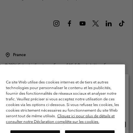
France
©
2026
Columbia Sportswear Europe SAS. 5 Rue de la Haye, Espace
Européen de l'entreprise 67300 Schiltigheim, France. Tous droits réservés.
Conditions d'utilisation
Conditions Générales de Vente
Ce site Web utilise des cookies internes et de tiers et autres
Garanties Légales
Politique de confidentialité
technologies pour personnaliser le contenu et les publicités,
fournir des fonctionnalités de réseaux sociaux et analyser notre
Veuillez sélectionner votre pays d’expédition et
Conditions d'utilisation - Membres
trafic. Veuillez préciser si vous acceptez notre utilisation de ces
votre langue
cookies via les options ci-dessous. Si vous refusez les cookies, les
Conditions D'utilisation - Contenu généré par l'utilisateur
Impressum
Achats en ligne disponibles
cookies strictement nécessaires au fonctionnement du site Web
Cookies
Public CBCR
seront tout de même utilisés.
Cliquez ici pour plus de détails et
consulter notre Déclaration complète sur les cookies.
Achat
United States
en
Service client: Lun - Sam de 9h à 13h et de 14h à 18h