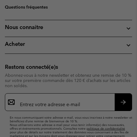
Questions fréquentes
Nous connaitre
Acheter
Restons connecté(e)s
Abonnez-vous à notre newsletter et obtenez une remise de 10 %
sur votre première commande dès 120 € d’achats sur les articles
non soldés.
Inscription
par
e-
S’abo
mail
En nous communiquant votre adresse e-mail, vous vous inscrivez à notre newsletter et
bénéficiez d’une remise de bienvenue de 10 %.
Nous utiliserons votre adresse e-mail pour vous tenir informé(e) des nouveautés,
offres et événements promotionnels. Consultez notre
politique de confidentialité
pour plus de détails sur notre traitement des données vous concernant à des fins de
marketing et sur les moyens dont vous disposez pour retirer votre consentement.