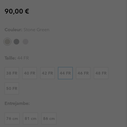
Regular price:
90,00 €
Couleur:
Stone Green
Taille:
44 FR
38 FR
40 FR
42 FR
44 FR
46 FR
48 FR
50 FR
Entrejambe:
76 cm
81 cm
86 cm