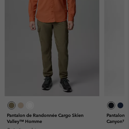
Pantalon de Randonnée Cargo Skien
Pantalon d
Valley™ Homme
Canyon™ 