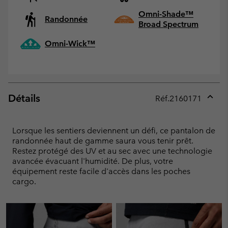
Omni-Shade™
Randonnée
Broad Spectrum
Omni-Wick™
Détails
Réf.
2160171
Expan
or
collap
Lorsque les sentiers deviennent un défi, ce pantalon de
sectio
randonnée haut de gamme saura vous tenir prêt.
Restez protégé des UV et au sec avec une technologie
avancée évacuant l'humidité. De plus, votre
équipement reste facile d'accès dans les poches
cargo.