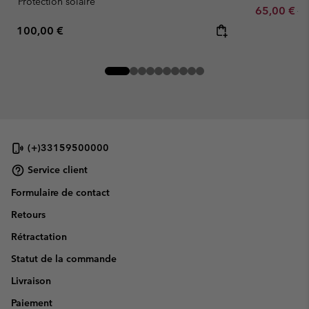
Protection solaire
Sale price:
Re
65,00 €
13
Regular price:
100,00 €
(+)33159500000
Service client
Formulaire de contact
Retours
Rétractation
Statut de la commande
Livraison
Paiement