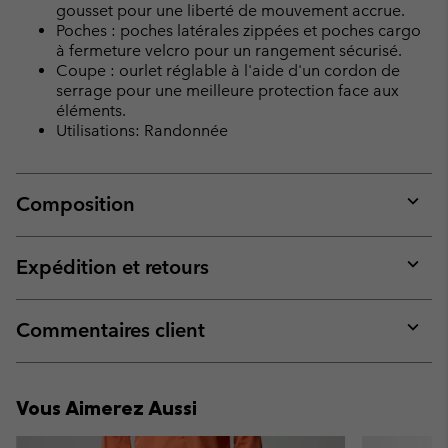
gousset pour une liberté de mouvement accrue.
Poches : poches latérales zippées et poches cargo
à fermeture velcro pour un rangement sécurisé.
Coupe : ourlet réglable à l'aide d'un cordon de
serrage pour une meilleure protection face aux
éléments.
Utilisations: Randonnée
Composition
Expan
or
collap
Expédition et retours
sectio
Expan
or
collap
Commentaires client
sectio
Expan
or
collap
Vous Aimerez Aussi
sectio