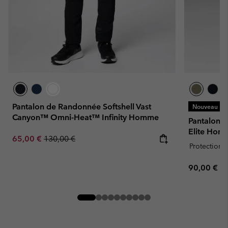
Pantalon de Randonnée Softshell Vast
Nouveau
Canyon™ Omni-Heat™ Infinity Homme
Pantalon 
Elite Hom
Sale price:
Regular price:
65,00 €
130,00 €
Protection s
Regular pr
90,00 €