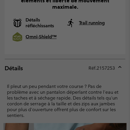
éléments et liberté de mouvement
maximale.
Détails
Trail running
réfléchissants
Omni-Shield™
Détails
Réf.
2157253
Expan
or
collap
Il pleut un peu pendant votre course ? Pas de
sectio
problème avec un pantalon déperlant contre l'eau et
les taches et à séchage rapide. Des détails tels qu'un
cordon de serrage à la taille et des zips aux jambes
pour plus d'ouverture offrent plus de confort sur les
sentiers.