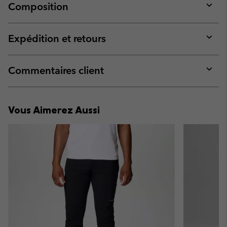
Composition
Expan
or
collap
Expédition et retours
sectio
Expan
or
collap
Commentaires client
sectio
Expan
or
collap
Vous Aimerez Aussi
sectio