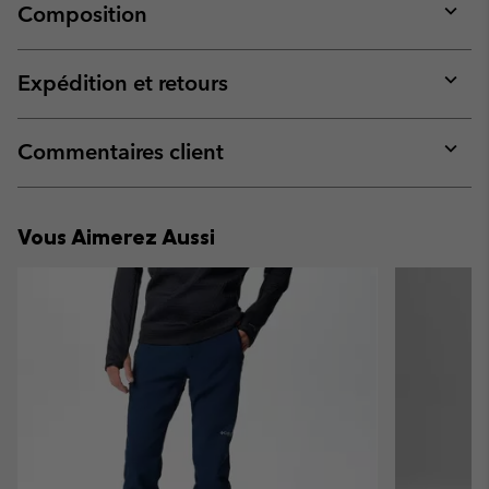
Composition
Expan
or
collap
Expédition et retours
sectio
Expan
or
collap
Commentaires client
sectio
Expan
or
collap
Vous Aimerez Aussi
sectio