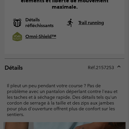
éléments et liberté de mouvement
maximale.
Détails
Trail running
réfléchissants
Omni-Shield™
Détails
Réf.
2157253
Expan
or
collap
Il pleut un peu pendant votre course ? Pas de
sectio
problème avec un pantalon déperlant contre l'eau et
les taches et à séchage rapide. Des détails tels qu'un
cordon de serrage à la taille et des zips aux jambes
pour plus d'ouverture offrent plus de confort sur les
sentiers.