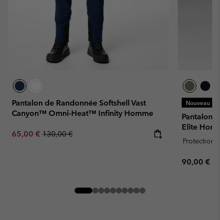
Pantalon de Randonnée Softshell Vast
Nouveau
Canyon™ Omni-Heat™ Infinity Homme
Pantalon 
Elite Hom
Sale price:
Regular price:
65,00 €
130,00 €
Protection s
Regular pr
90,00 €