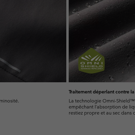
Traitement déperlant contre la 
uminosité.
La technologie Omni-Shield™ é
empêchant l’absorption de liqu
restiez propre et au sec dans