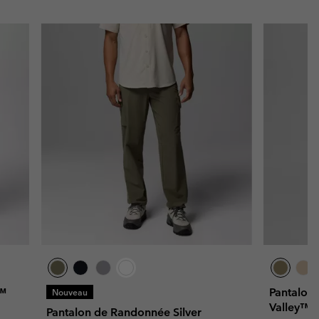
a™
Pantalon
Nouveau
Valley™
Pantalon de Randonnée Silver