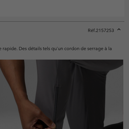
Réf.
2157253
Expan
or
collap
 rapide. Des détails tels qu'un cordon de serrage à la
sectio