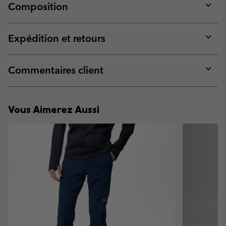
Composition
Expan
or
collap
Expédition et retours
sectio
Expan
or
collap
Commentaires client
sectio
Expan
or
collap
Vous Aimerez Aussi
sectio