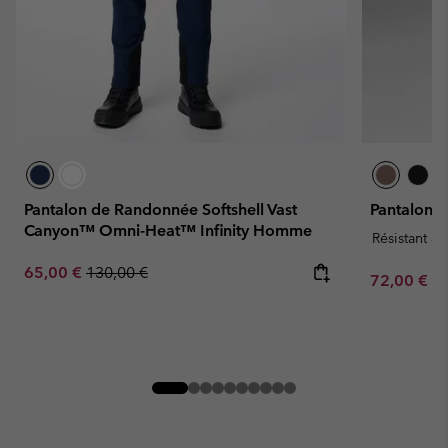
Pantalon de Randonnée Softshell Vast
Pantalon 
Canyon™ Omni-Heat™ Infinity Homme
Résistant à 
Sale price:
Regular price:
65,00 €
130,00 €
Minimum sa
72,00 €
-