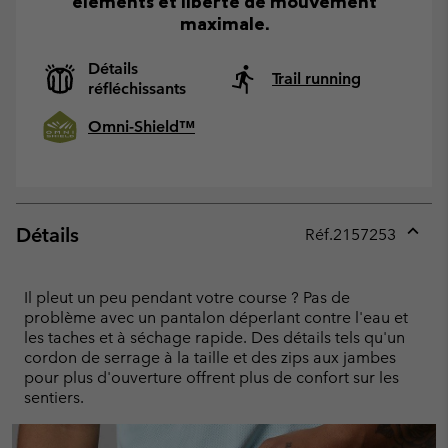
éléments et liberté de mouvement
maximale.
Détails
Trail running
réfléchissants
Omni-Shield™
Détails
Réf.
2157253
Expan
or
collap
Il pleut un peu pendant votre course ? Pas de
sectio
problème avec un pantalon déperlant contre l'eau et
les taches et à séchage rapide. Des détails tels qu'un
cordon de serrage à la taille et des zips aux jambes
pour plus d'ouverture offrent plus de confort sur les
sentiers.