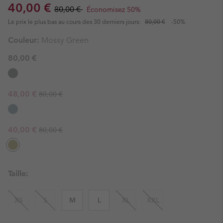
Sale price:
Regular price:
40,00 €
80,00 €
Économisez 50%
Le prix le plus bas au cours des 30 derniers jours:
80,00 €
-50%
Couleur:
Mossy Green
80,00 €
Regular price:
Sale price:
48,00 €
80,00 €
Regular price:
Sale price:
40,00 €
80,00 €
Taille:
XS
S
M
L
XL
XXL