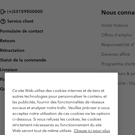
Nous connai
(+)33159500000
Service client
Notre histoire
Formulaire de contact
Offres d'emploi
Retours
Responsabilité d'
Rétractation
Devenez affilié
Statut de la commande
Programme d’entr
Livraison
Investisseurs & p
Paiement
Accessibilité : 
Questions fréquentes
Ce site Web utilise des cookies internes et de tiers et
autres technologies pour personnaliser le contenu et
les publicités, fournir des fonctionnalités de réseaux
sociaux et analyser notre trafic. Veuillez préciser si vous
acceptez notre utilisation de ces cookies via les options
ci-dessous. Si vous refusez les cookies, les cookies
strictement nécessaires au fonctionnement du site
Web seront tout de même utilisés.
Cliquez ici pour plus