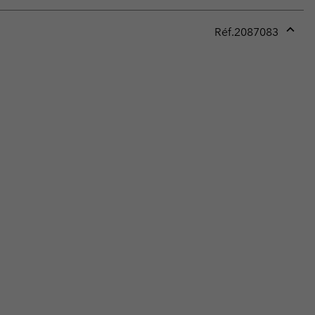
Réf.
2087083
Expan
or
collap
sectio