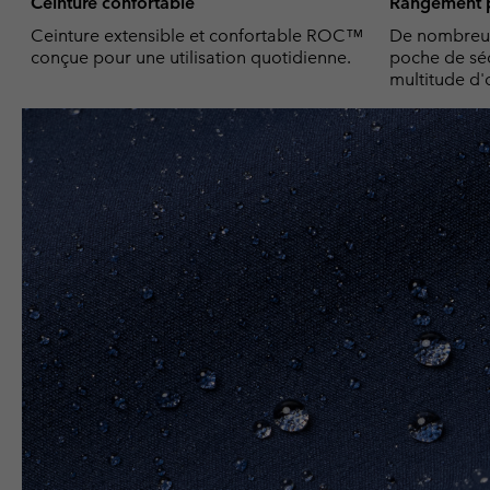
Ceinture confortable
Rangement p
Ceinture extensible et confortable ROC™
De nombreus
conçue pour une utilisation quotidienne.
poche de séc
multitude d'