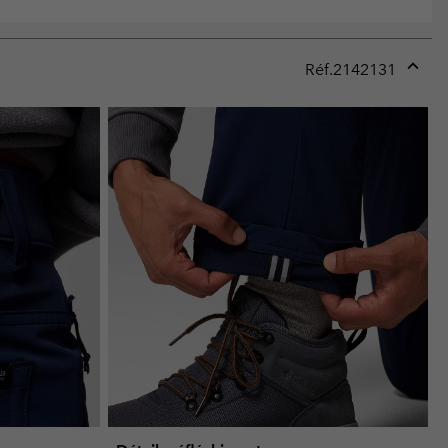
Réf.
2142131
Expan
or
collap
sectio