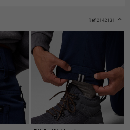
Réf.
2142131
Expan
or
collap
sectio