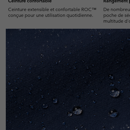
Ceinture confortable
Rangement p
Ceinture extensible et confortable ROC™
De nombreus
conçue pour une utilisation quotidienne.
poche de séc
multitude d'