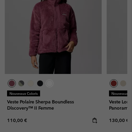
Nouveaux Coloris
Nouveaux Co
Veste Polaire Sherpa Boundless
Veste Long
Discovery™ II Femme
Panorama
Regular price:
Regular pr
110,00 €
130,00 €