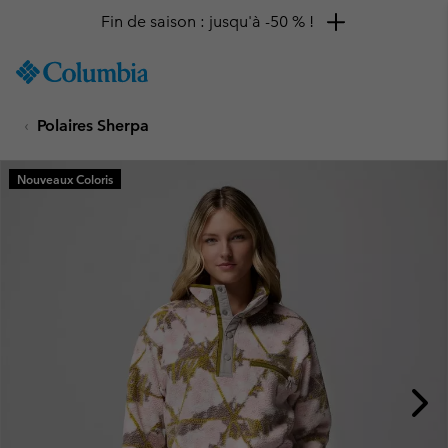
Remise de 10 % à saisir
SKIP
Columbia
TO
Sportswear
CONTENT
Polaires Sherpa
SKIP
TO
MAIN
Nouveaux Coloris
NAV
SKIP
TO
SEARCH