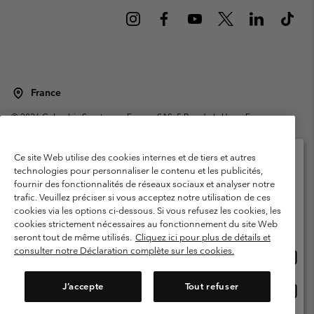
France
©
2026
Columbia Sportswear Europe SAS. 5 Rue de la Haye, Espace
Européen de l'entreprise 67300 Schiltigheim, France. Tous droits réservés.
Conditions d'utilisation
Conditions Générales de Vente
Ce site Web utilise des cookies internes et de tiers et autres
Garanties Légales
Politique de confidentialité
technologies pour personnaliser le contenu et les publicités,
fournir des fonctionnalités de réseaux sociaux et analyser notre
Veuillez sélectionner votre pays d’expédition et
Conditions d'utilisation - Membres
trafic. Veuillez préciser si vous acceptez notre utilisation de ces
votre langue
cookies via les options ci-dessous. Si vous refusez les cookies, les
Conditions D'utilisation - Contenu généré par l'utilisateur
Impressum
Achats en ligne disponibles
cookies strictement nécessaires au fonctionnement du site Web
Cookies
Public CBCR
seront tout de même utilisés.
Cliquez ici pour plus de détails et
consulter notre Déclaration complète sur les cookies.
Achat
United States
en
Service client: Lun - Sam de 9h à 13h et de 14h à 18h
(+)33159500000
ligne
J’accepte
Tout refuser
Achat
France
dispon
en