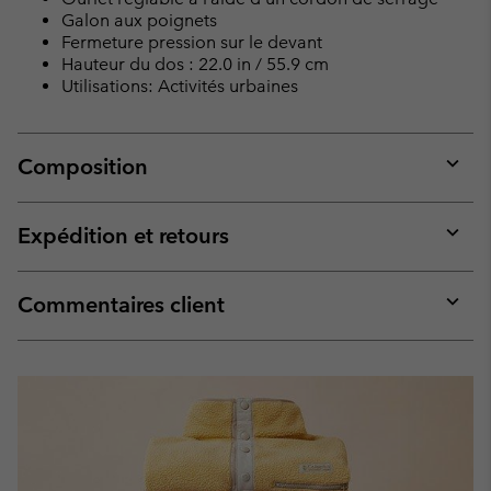
Galon aux poignets
Fermeture pression sur le devant
Hauteur du dos : 22.0 in / 55.9 cm
Utilisations: Activités urbaines
Composition
Expan
or
collap
Expédition et retours
sectio
Expan
or
collap
Commentaires client
sectio
Expan
or
collap
sectio