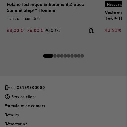
Polaire Technique Entièrement Zippée
Nouveaux Co
Summit Step™ Homme
Veste en P
Trek™ H
Evacue l'humidité
Minimum sa
Minimum sale price:
Maximum sale price:
Regular price:
42,50 €
-
63,00 €
-
76,00 €
90,00 €
(+)33159500000
Service client
Formulaire de contact
Retours
Rétractation