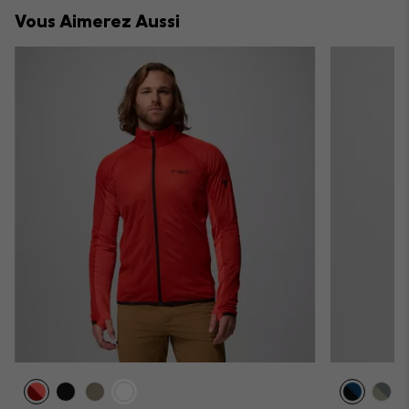
collap
Vous Aimerez Aussi
sectio