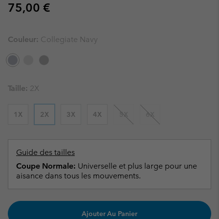
Regular price:
75,00 €
Couleur:
Collegiate Navy
Taille:
2X
1X
2X
3X
4X
5X
6X
Guide des tailles
Coupe Normale:
Universelle et plus large pour une
aisance dans tous les mouvements.
Ajouter Au Panier