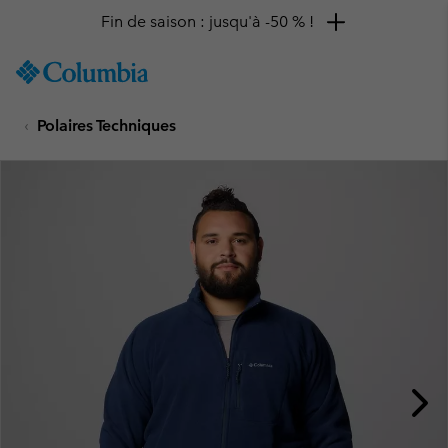
Fin de saison : jusqu'à -50 % !
SKIP
Columbia
TO
Sportswear
CONTENT
Polaires Techniques
SKIP
TO
MAIN
NAV
SKIP
TO
SEARCH