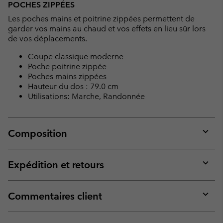
POCHES ZIPPÉES
Les poches mains et poitrine zippées permettent de
garder vos mains au chaud et vos effets en lieu sûr lors
de vos déplacements.
Coupe classique moderne
Poche poitrine zippée
Poches mains zippées
Hauteur du dos : 79.0 cm
Utilisations: Marche, Randonnée
Composition
Expan
or
collap
Expédition et retours
sectio
Expan
or
collap
Commentaires client
sectio
Expan
or