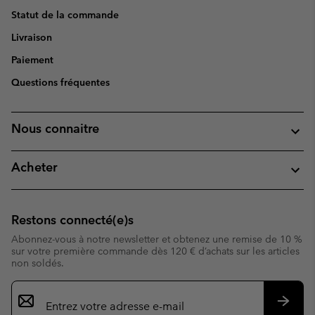
Statut de la commande
Livraison
Paiement
Questions fréquentes
Nous connaitre
Acheter
Restons connecté(e)s
Abonnez-vous à notre newsletter et obtenez une remise de 10 %
sur votre première commande dès 120 € d’achats sur les articles
non soldés.
Inscription
par